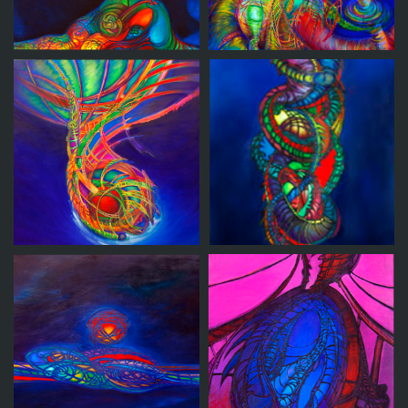
Suspension
Remolino
Planeta
Recostada
cibernetico
Pendulo
existencial
Pendulo Oriental