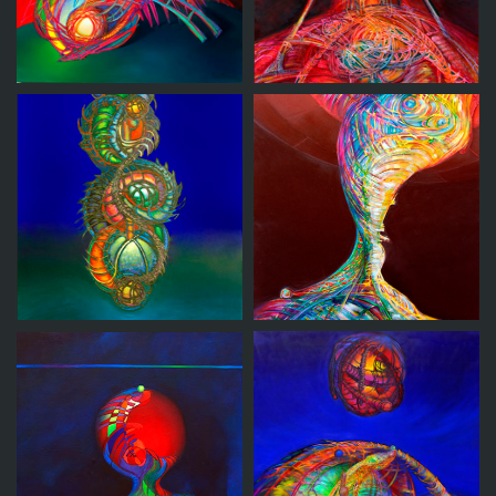
Estación vórtice
Vuelo
Vortice
Torre