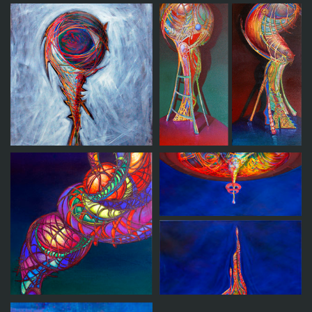
Gestacion
Erupcion
Desencuentro -
El que lo ve todo
Díptico