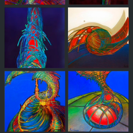
Idealismo Estoico
Interconexion
II
Idealismo
Idealismo estoico I
romantico