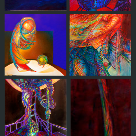
Nudo
Misterio
Lo grande y lo
pequeño
La masmedula