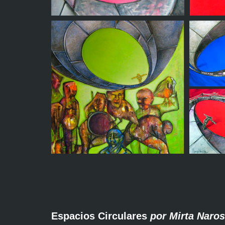
Ellas no conocen el
El c
camino
pers
Espacios Circulares
por Mirta Naro