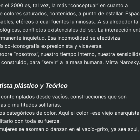
n el 2000 es, tal vez, la más “conceptual” en cuanto a
e colores saturados, contenidos, a punto de estallar. Espac
sables, etéreos o cual fuentes luminosas…A su alrededor la
ógicas, conflictos existenciales del ser. La interacción en
ismo IV, Cuatríptico
Al abismo I
rmanente inquietud. Esa incomodidad se efectiviza
ico-iconografía expresionista y viceversa.
obre “nosotros”, nuestro tiempo interno, nuestra sensibilid
onstruido, para “servir” a la masa humana. Mirta Narosky.
tista plástico y Teórico
contemplados desde vacíos, construcciones que son
as o multitudes solitarias.
s categóricos de color. Aquí el color -ese viejo anarquista
tario con toda su fuerza.
ujeres se asoman o danzan en el vacío-grito, ya sea azul,