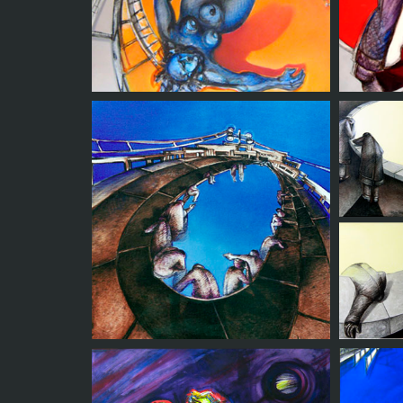
Ya no hay iconos
salvadores
T