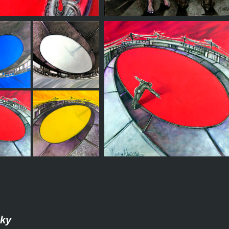
uarto de Johnny I el
eguidor, J. Cortazar
Demasiada conciencia
sky