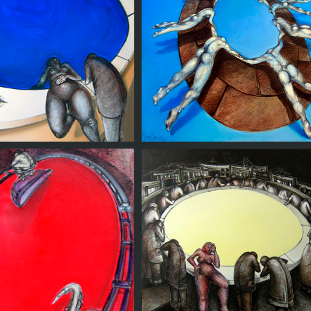
ompecabezas de
soledades
Noche de espiritus
Incomunicados
Hay que sostenerse