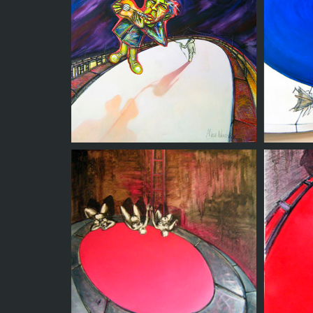
R
Sin rumbo
Musico barrilete