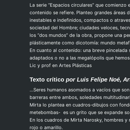
La serie “Espacios circulares” que comienzo e
contenido se refiere. Planteo grandes áreas d
inestables e indefinidos, compactos o atrave
sociedad del Hombre; ciudades veloces, tecnol
Cacerolazo
Al ab
los “dos mundos” de la obra, propone una pe
plásticamente como dicotomía: mundo metafís
En cuanto al contenido: una breve pincelada s
adaptados o no a las megalópolis que hemos c
Lic y prof en Artes Plásticas
Texto crítico
por Luis Felipe Noé, Ar
…Seres humanos asomados a vacíos que son 
barreras entre ambos, soledades multitudinari
Mirta lo plantea en cuadros-dibujos con fondo
metebombas- es un grito que se expande soli
En los cuadros de Mirta Narosky, hombres y m
rojo o amarillo.