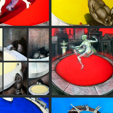
ango marginal II
Sola en la ciudad