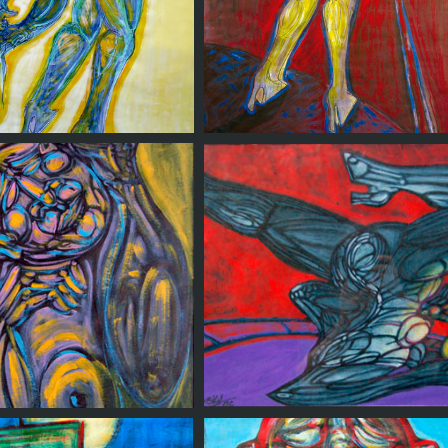
Dificil tener alas
Cotidianeidad
Contorsion
Contemplacion