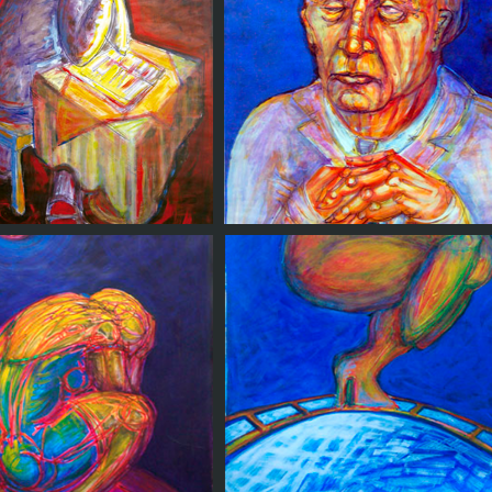
Retrato III
Mujer con sombrero
ndo en diario en un
bar
Jorge Luis Borges