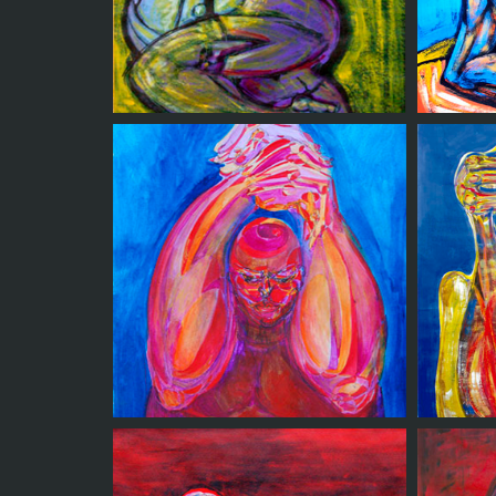
Tango
S