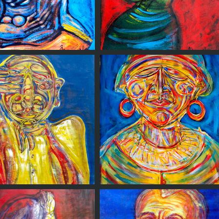
obre almohadon
Sintiendo la luna