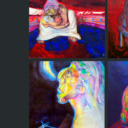
Ruego
Leye
Maternidad