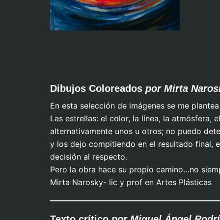
Cariatide con esfera verde
Dibujos Coloreados
por Mirta Naros
En esta selección de imágenes se me plantea
Las estrellas: el color, la línea, la atmósfera,
alternativamente unos u otros; no puedo dete
y los dejo compitiendo en el resultado final
A la deriva
decisión al respecto.
Pero la obra hace su propio camino…no siempr
Mirta Narosky- lic y prof en Artes Plásticas
Texto crítico
por Miguel Ángel Rodríg