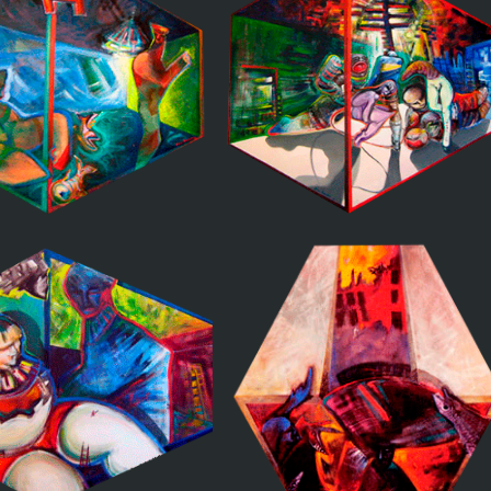
libertad huye de su
caja virtual
Hay que llegar
Entrenamiento en caja
enografia erotica
virtual