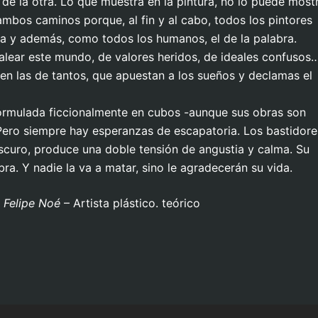
de la otra. Lo que muestra en la pintura, no lo puede most
ambos caminos porque, al fin y al cabo, todos los pintores
ura y además, como todos los humanos, el de la palabra.
dalear este mundo, de valores heridos, de ideales confusos…
n las de tantos, que apuestan a los sueños y declamas el
formulada ficcionalmente en cubos -aunque sus obras son
ero siempre hay esperanzas de escapatoria. Los bastidore
roscuro, produce una doble tensión de angustia y calma. Su
ra. Y nadie la va a matar, sino le agradecerán su vida.
 Felipe Noé
– Artista plástico. teórico