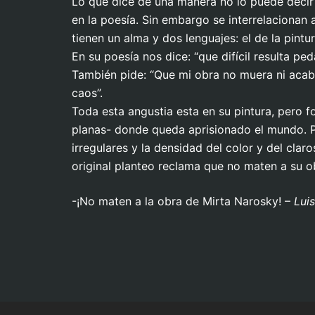
Lo que dice de una manera no lo puede decir 
en la poesía. Sin embargo se interrelacionan 
tienen un alma y dos lenguajes: el de la pint
En su poesía nos dice: “que difícil resulta pe
También pide: “Que mi obra no muera ni acabe
caos”.
Toda esta angustia esta en su pintura, pero 
planas- donde queda aprisionado el mundo. P
irregulares y la densidad del color y del cla
original planteo reclama que no maten a su ob
-¡No maten a la obra de Mirta Narosky! –
Luis