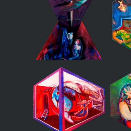
La 
La barca de Caronte
Espacios paralelos,
diptico
Esc