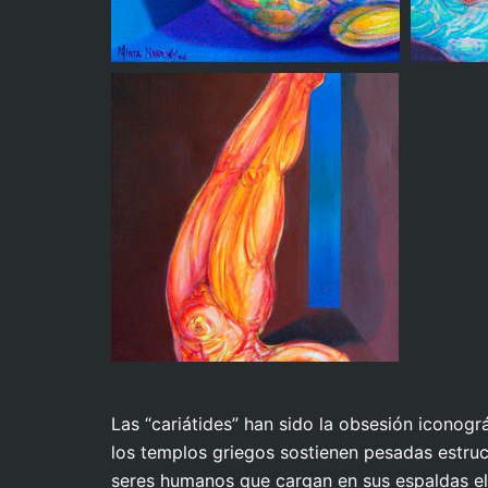
Contemplacion nocturna
Car
Cariatide recostada
Car
Las “cariátides” han sido la obsesión iconog
los templos griegos sostienen pesadas estruc
seres humanos que cargan en sus espaldas el