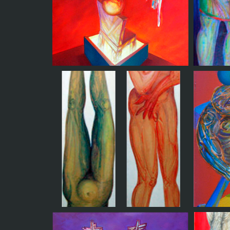
Recostada en Caja
Luminosa
M