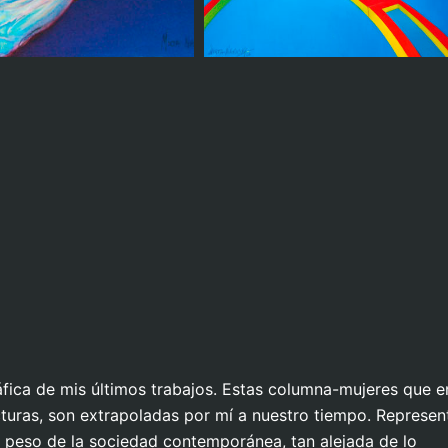
iatides dibujadas
Cariatide contemporanea
iatide en su cuarto
Cariatide en la via
ráfica de mis últimos trabajos. Estas columna-mujeres que e
turas, son extrapoladas por mí a nuestro tiempo. Represen
 peso de la sociedad contemporánea, tan alejada de lo