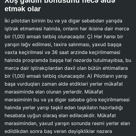
Xoş gəldin bonusunu necə əldə
etmək olar
İki pilotdan birinin bu və ya digər səbəbdən yarışda
iştirak etməməsi halında, onların hər ikisinə dair mərcə
bir (1,00) əmsalı tətbiq olunacaqdır. Ç) Hər hansı bir
yarışın ləğv edilməsi, təxirə salınması, yaxud başqa
vaxta keçirilməsi və 36 saat ərzində keçirilməməsi
halında proqramda başqa hal nəzərdə tutulmayıbsa, bu
mərcə dair iştirakçılardan daxil olan bütün ehtimallara
bir (1,00) əmsalı tətbiq olunacaqdır. A) Pilotların yarışı
başa vurduqları zaman əldə etdikləri yerlər mükafat
mərasimində elan olunan yerlərdir. Mükafat
mərasiminin bu və ya digər səbəbə görə keçirilməməsi
halında yerlər yarışı təşkil edən təşkilatın hazırladığı
hesabata uyğun olaraq elan ediləcəkdir. Mükafat
mərasimindən, yaxud yarışın sonunda rəsmi yerlər elan
edildikdən sonra baş verən dəyişikliklər nəzərə