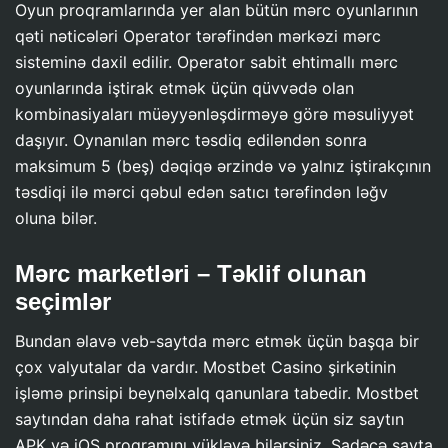
Oyun proqramlarında yer alan bütün mərc oyunlarının
qəti nəticələri Operator tərəfindən mərkəzi mərc
sisteminə daxil edilir. Operator sabit ehtimallı mərc
oyunlarında iştirak etmək üçün qüvvədə olan
kombinasiyaları müəyyənləşdirməyə görə məsuliyyət
daşıyır. Oynanılan mərc təsdiq ediləndən sonra
maksimum 5 (beş) dəqiqə ərzində və yalnız iştirakçının
təsdiqi ilə mərci qəbul edən satıcı tərəfindən ləğv
oluna bilər.
Mərc marketləri – Təklif olunan
seçimlər
Bundan əlavə veb-saytda mərc etmək üçün başqa bir
çox valyutalar da vardır. Mostbet Casino şirkətinin
işləmə prinsipi beynəlxalq qanunlara tabedir. Mostbet
saytından daha rahat istifadə etmək üçün siz saytın
APK və iOS proqramını yükləyə bilərsiniz. Sadəcə sayta