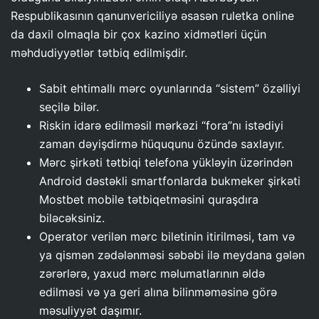
Respublikasının qanunvericiliyə əsasən ruletka online
da daxil olmaqla bir çox kazino xidmətləri üçün
məhdudiyyətlər tətbiq edilmişdir.
Sabit ehtimallı mərc oyunlarında “sistem” özəlliyi
seçilə bilər.
Riskin idarə edilməsil mərkəzi “fora”nı istədiyi
zaman dəyişdirmə hüququnu özündə saxlayır.
Mərc şirkəti tətbiqi telefona yükləyin üzərindən
Android dəstəkli smartfonlarda bukmeker şirkəti
Mostbet mobile tətbiqetməsini quraşdıra
biləcəksiniz.
Operator verilən mərc biletinin itirilməsi, tam və
ya qismən zədələnməsi səbəbi ilə meydana gələn
zərərlərə, yaxud mərc məlumatlarının əldə
edilməsi və ya geri alına bilinməməsinə görə
məsuliyyət daşımır.