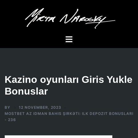
Skip
to
content
Toggle
menu
Kazino oyunları Giris Yukle
Bonuslar
BY
12 NOVEMBER, 2023
MOSTBET AZ IDMAN BAHIS ŞIRKƏTI: ILK DEPOZIT BONUSLARI
- 236