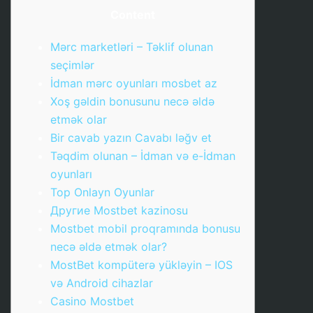
Content
Mərc marketləri – Təklif olunan
seçimlər
İdman mərc oyunları mosbet az
Xoş gəldin bonusunu necə əldə
etmək olar
Bir cavab yazın Cavabı ləğv et
Təqdim olunan – İdman və e-İdman
oyunları
Top Onlayn Oyunlar
Другие Mostbet kazinosu
Mostbet mobil proqramında bonusu
necə əldə etmək olar?
MostBet kompüterə yükləyin – IOS
və Android cihazlar
Casino Mostbet