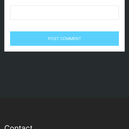
Website
Contact