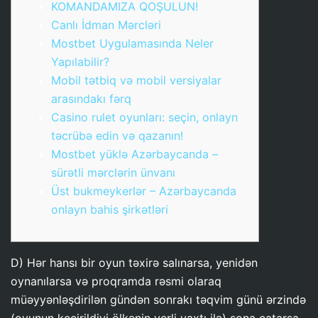
KOMANDAMIZA QOŞULUN!
Canlı İdman Mərcləri
Mostbet Uygulamasında Neler
Yapılabilir?
Mobil tətbiq və mobil versiyalar
arasındakı fərq
Casino rulet oyunları: seçin, onlayn
təcrübə edin və qazanın!
Mostbet yüklə Azərbaycanda –
sürətli mərclərin ünvanı
Üst bukmeykerlər – Azərbaycanda
onlayn bahis şirkətləri
D) Hər hansı bir oyun təxirə salınarsa, yenidən
oynanılarsa və proqramda rəsmi olaraq
müəyyənləşdirilən gündən sonrakı təqvim günü ərzində