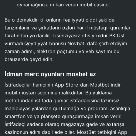
oynamağınıza imkan verən mobil casino.
Bu o deməkdir ki, onların fəaliyyəti ciddi şəkildə
tənzimlənir və şirkətlərin özləri hər il müstəqil qurumlar
tərəfindən yoxlanılır. Lisenziyasız ofis yoxdur BK Üst
vurmadı.Qeydiyyat bonusu Növbəti dəfə şərh etdiyim
zaman adımı, elektron poçtumu və veb saytımı bu
brauzerdə qeyd edin.
İdman mərc oyunları mosbet az
İstifadəçilər həmçinin App Store-dan Mostbet indir
mobil müştəri seçiminə malikdirlər. Bu yükləmə
metodundan istifadə qumar istifadəçisinə lazımsız
manipulyasiyalardan qurtulmağa və proqramı asanlıqla
smartfon və ya planşetə quraşdırmağa imkan verir.
İstifadəçi sadəcə olaraq mağazaya gedə və axtarışa
kazinonun adını daxil edə bilər. MostBet tətbiqini App