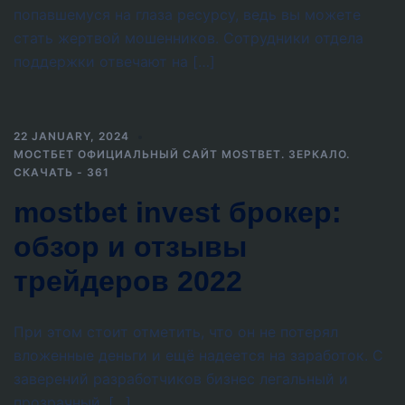
попавшемуся на глаза ресурсу, ведь вы можете
стать жертвой мошенников. Сотрудники отдела
поддержки отвечают на […]
22 JANUARY, 2024
МОСТБЕТ ОФИЦИАЛЬНЫЙ САЙТ MOSTBET. ЗЕРКАЛО.
СКАЧАТЬ - 361
mostbet invest брокер:
обзор и отзывы
трейдеров 2022
При этом стоит отметить, что он не потерял
вложенные деньги и ещё надеется на заработок. С
заверений разработчиков бизнес легальный и
прозрачный, […]