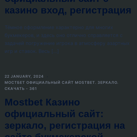
казино вход, регистрация
Тёмное оформление характерно для многих
букмекеров, и здесь оно отлично справляется с
задачей погружение игрока в атмосферу азартных
игр и ставок. Весь […]
22 JANUARY, 2024
МОСТБЕТ ОФИЦИАЛЬНЫЙ САЙТ MOSTBET. ЗЕРКАЛО.
СКАЧАТЬ - 361
Mostbet Казино
официальный сайт:
зеркало, регистрация на