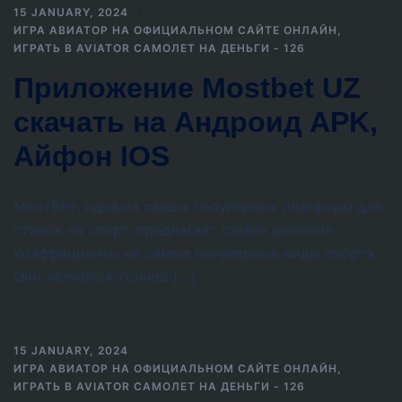
15 JANUARY, 2024
ИГРА АВИАТОР НА ОФИЦИАЛЬНОМ САЙТЕ ОНЛАЙН,
ИГРАТЬ В AVIATOR САМОЛЕТ НА ДЕНЬГИ - 126
Приложение Mostbet UZ
скачать на Андроид APK,
Айфон IOS
МостБет, одна из самых популярных платформ для
ставок на спорт, предлагает самые высокие
коэффициенты на самые популярные виды спорта.
Они являются точной […]
15 JANUARY, 2024
ИГРА АВИАТОР НА ОФИЦИАЛЬНОМ САЙТЕ ОНЛАЙН,
ИГРАТЬ В AVIATOR САМОЛЕТ НА ДЕНЬГИ - 126