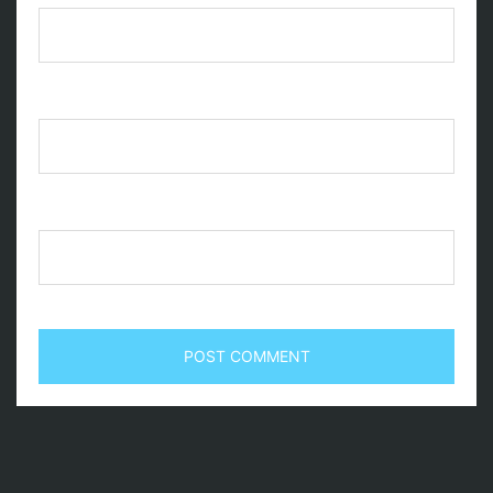
Email
*
Website