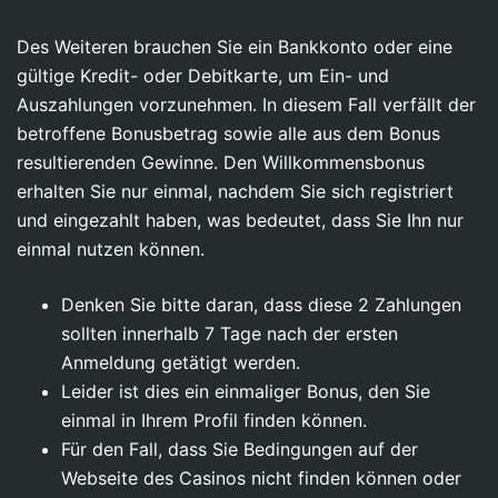
Des Weiteren brauchen Sie ein Bankkonto oder eine
gültige Kredit- oder Debitkarte, um Ein- und
Auszahlungen vorzunehmen. In diesem Fall verfällt der
betroffene Bonusbetrag sowie alle aus dem Bonus
resultierenden Gewinne. Den Willkommensbonus
erhalten Sie nur einmal, nachdem Sie sich registriert
und eingezahlt haben, was bedeutet, dass Sie Ihn nur
einmal nutzen können.
Denken Sie bitte daran, dass diese 2 Zahlungen
sollten innerhalb 7 Tage nach der ersten
Anmeldung getätigt werden.
Leider ist dies ein einmaliger Bonus, den Sie
einmal in Ihrem Profil finden können.
Für den Fall, dass Sie Bedingungen auf der
Webseite des Casinos nicht finden können oder