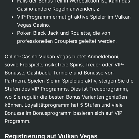
Falls der Bonus Teil in Werbeaktion ist, kann das
Casino andere Regeln anwenden, z.
VIP-Programm ermutigt aktive Spieler im Vulkan
Vegas Casino.
Poker, Black Jack und Roulette, die von
professionellen Croupiers geleitet werden.
Online-Casino Vulkan Vegas bietet Anmeldeboni,
sowie Freispiele, risikofreie Spins, Treue- oder VIP-
Bonusse, Cashback, Turniere und Bonusse von
Partnern. Spielen Sie im Spielclub aktiv, steigen Sie die
Stufen des VIP Programms. Dies ist Treueprogramm,
wo Sie regulär die besten Bonus Varianten genießen
können. Loyalitätprogramm hat 5 Stufen und viele
Bonusse im Bonusprogramm basieren sich auf VIP
Programm.
Registrierung auf Vulkan Vegas