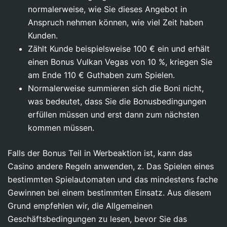
normalerweise, wie Sie dieses Angebot in
Anspruch nehmen können, wie viel Zeit haben
Kunden.
Zählt Kunde beispielsweise 100 € ein und erhält
einen Bonus Vulkan Vegas von 10 %, kriegen Sie
am Ende 110 € Guthaben zum Spielen.
Normalerweise summieren sich die Boni nicht,
was bedeutet, dass Sie die Bonusbedingungen
erfüllen müssen und erst dann zum nächsten
kommen müssen.
Falls der Bonus Teil in Werbeaktion ist, kann das
Casino andere Regeln anwenden, z. Das Spielen eines
bestimmten Spielautomaten und das mindestens fache
Gewinnen bei einem bestimmten Einsatz. Aus diesem
Grund empfehlen wir, die Allgemeinen
Geschäftsbedingungen zu lesen, bevor Sie das