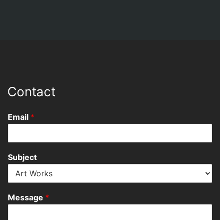
Contact
Email
*
Subject
Message
*