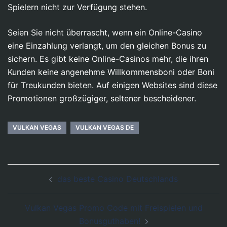
Spielern nicht zur Verfügung stehen.
Seien Sie nicht überrascht, wenn ein Online-Casino
eine Einzahlung verlangt, um den gleichen Bonus zu
sichern. Es gibt keine Online-Casinos mehr, die ihren
Kunden keine angenehme Willkommensboni oder Boni
für Treukunden bieten. Auf einigen Websites sind diese
Promotionen großzügiger, seltener bescheidener.
VULKAN VEGAS
VULKAN VEGAS DE
Post
das beste Casino Deutschlands
navigation
Vulkan Vegas Promo Code mit Freispielen und
Bonusguthaben!