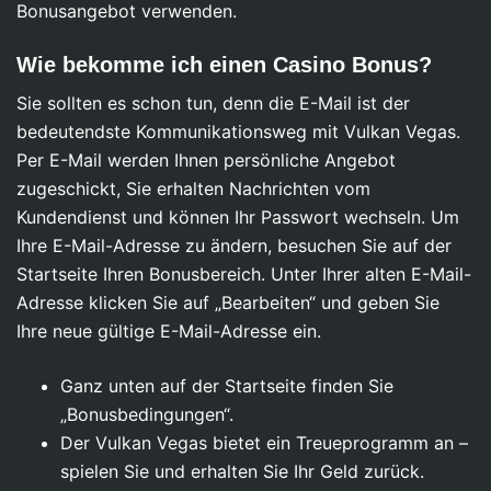
Bonusangebot verwenden.
Wie bekomme ich einen Casino Bonus?
Sie sollten es schon tun, denn die E-Mail ist der
bedeutendste Kommunikationsweg mit Vulkan Vegas.
Per E-Mail werden Ihnen persönliche Angebot
zugeschickt, Sie erhalten Nachrichten vom
Kundendienst und können Ihr Passwort wechseln. Um
Ihre E-Mail-Adresse zu ändern, besuchen Sie auf der
Startseite Ihren Bonusbereich. Unter Ihrer alten E-Mail-
Adresse klicken Sie auf „Bearbeiten“ und geben Sie
Ihre neue gültige E-Mail-Adresse ein.
Ganz unten auf der Startseite finden Sie
„Bonusbedingungen“.
Der Vulkan Vegas bietet ein Treueprogramm an –
spielen Sie und erhalten Sie Ihr Geld zurück.