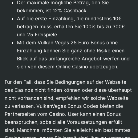
Der maximale mögliche Betrag, den Sie
bekommen, ist 12% Cashback.
Auf die erste Einzahlung, die mindestens 10€
betragen muss, erhalten Sie 100% bis zu 300€
und 25 Freispiele.
Mit dem Vulkan Vegas 25 Euro Bonus ohne
Einzahlung können Sie ganz ohne Risiko einen
Blick auf das umfangreiche Angebot werfen und
sich von diesem Online Casino überzeugen.
Für den Fall, dass Sie Bedingungen auf der Webseite
des Casinos nicht finden können oder diese überhaupt
nicht vorhanden sind, empfehlen wir solche Webseite
zu verlassen. VulkanVegas Bonus Codes bieten die
Partnerseiten vom Casino. User kann einen Bonus
beanspruchen, sobald alle Voraussetzungen erfüllt
sind. Manchmal möchten Sie vielleicht ein bestimmtes
Casino testen, bevor Sie bereit sind, ihm zu vertrauen.