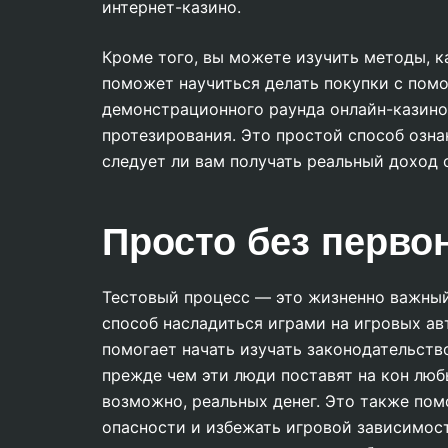
интернет-казино.
Кроме того, вы можете изучить методы, ка
поможет научиться делать покупки с по
демонстрационного раунда онлайн-казино 
протезирования. Это простой способ озна
следует ли вам получать реальный доход о
Просто без перво
Тестовый процесс — это жизненно важный
способ насладиться играми на игровых авт
помогает начать изучать законодательств
прежде чем эти люди поставят на кон люб
возможно, реальных денег. Это также по
опасности и избежать игровой зависимос