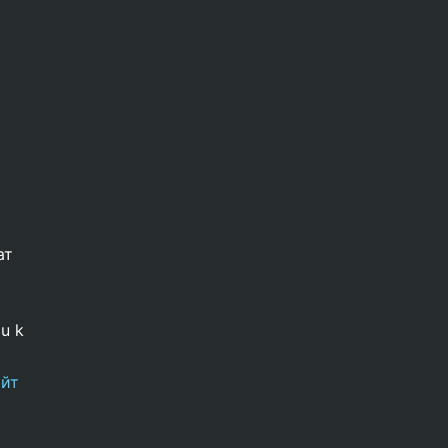
ат
айт