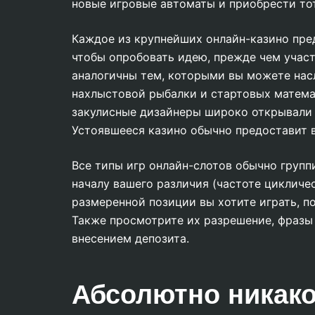
новые игровые автоматы и приобрести тот
Каждое из крупнейших онлайн-казино пре
чтобы опробовать идею, прежде чем учас
аналогичны тем, которыми вы можете нас
нахлыстовой рыбалки и стартовых матема
закулисные дизайнеры широко открывали 
Устоявшееся казино обычно предоставит в
Все типы игр онлайн-слотов обычно группи
началу вашего различия (частоте цикличес
размеренной позиции вы хотите играть, п
Также просмотрите их разрешение, фразы
внесением депозита.
Абсолютно никако