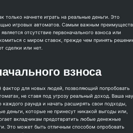
к только начнете играть на реальные деньги. Это
мощью игровых автоматов. Самым важным преимущест
является отсутствие первоначального взноса или
комиться с миром ставок, прежде чем принять решени
т сделки или нет.
начального взноса
 фактор для новых людей, позволяющий попробовать
оматах, не ставя под угрозу реальный доход. Ваша на
о каждого раунда и начать расширять свои подходы,
ые деньги, которые не принесут никакой выгоды или,
могает вкладчикам предотвратить любые денежные
ти. Это может быть отличным способом опробовать