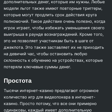
дополнительных денег, которые им нужны. Любые
модели льгот также имеют повторные триггеры,
которые могут продлить срок действия круга
полномочий. Такое действие очень полезно, когда
игрок играет, чтобы избежать уменьшения своего
выигрыша в раунде вознаграждений. Кроме того,
это не позволяет участникам быть в шаге от
джекпота. Это также заставляет их не приходить
на девичий час, чтобы остановить любую
склонность к обучению на устройствах, которые
потеряли ключевые суммы денег.
Простота
Тысячи интернет-казино предлагают огромное
количество игр для видеопокера в интернет-
казино. Просто потому, что все они примерно
одинаковы, каждый имеет дополнительную