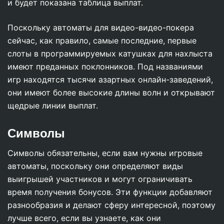
и будет показана таблица выплат.
Поскольку автоматы для видео-видео-покера
сейчас, как правило, самые последние, первые
слоты в программируемых катушках для нахлыста
имеют преданных поклонников. Под названиями
игр находятся тысячи азартных онлайн-заведений,
они имеют более высокие длины волн и открывают
щедрые линии выплат.
Символы
Символы обязательны, если вам нужны игровые
автоматы, поскольку они определяют виды
выигрышей участников и могут ограничивать
время получения бонусов. Эти функции добавляют
разнообразия и делают сферу интересной, поэтому
лучше всего, если вы узнаете, как они