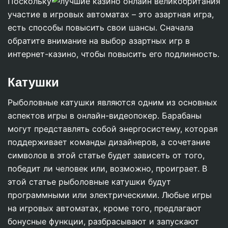
Поскольку
участие в игровых автоматах – это азартная игра,
есть способы повысить свои шансы.
Сначала
обратите внимание на выбор азартных игр в
интернет-казино, чтобы повысить его подлинность.
Катушки
Рыболовные катушки являются одним из основных
аспектов игры в онлайн-видеопокер. Барабаны
могут представлять собой энергосистему, которая
поддерживает команды дизайнеров, а сочетание
символов в этой статье будет зависеть от того,
победит ли человек или, возможно, проиграет. В
этой статье рыболовные катушки будут
программными или электрическими. Любые игры
на игровых автоматах, кроме того, предлагают
бонусные функции, разбрасывают и запускают