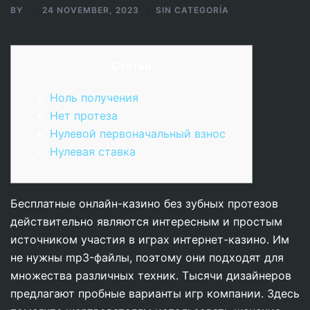
BY
24 NOVEMBER, 2023
SIN CATEGORÍA
Статьи
Ноль получения
Нет протеза
Нулевой первоначальный взнос
Нулевая ставка
Бесплатные онлайн-казино без зубных протезов
действительно являются интересным и простым
источником участия в играх интернет-казино. Им
не нужны mp3-файлы, поэтому они подходят для
множества различных техник. Тысячи дизайнеров
предлагают пробные варианты игр компании.
Здесь