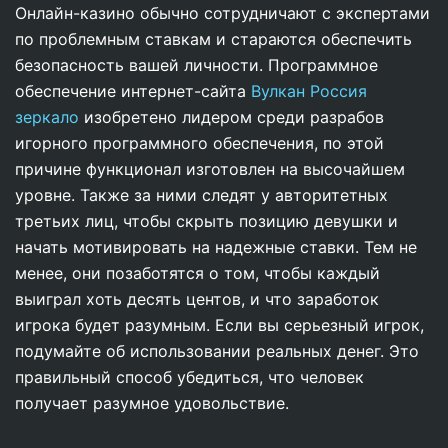
Онлайн-казино обычно сотрудничают с экспертами
по проблемным ставкам и стараются обеспечить
безопасность вашей личности. Программное
обеспечение интернет-сайта
Вулкан Россия
зеркало
изобретено лидером среди разрабов
игорного программного обеспечения, по этой
причине функционал изготовлен на высочайшем
уровне. Также за ними следят у авторитетных
третьих лиц, чтобы скрыть позицию девушки и
начать мотивировать на надежные ставки. Тем не
менее, они позаботятся о том, чтобы каждый
выиграл хоть десять центов, и что заработок
игрока будет разумным. Если вы серьезный игрок,
подумайте об использовании реальных денег. Это
правильный способ убедиться, что человек
получает разумное удовольствие.