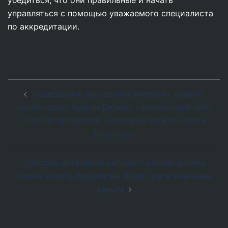
убедиться, что они правильные и начать
управляться с помощью уважаемого специалиста
по аккредитации.
Post
Совершенно бесплатное интернет-казино,
navigation
онлайн-демо Вулкан Делюкс официальный сайт
-версия продуктов, в которые можно играть
бесплатно
Способы получения интернет-казино казино
онлайн играть Видеоигры Ваши траты Реальные
деньги