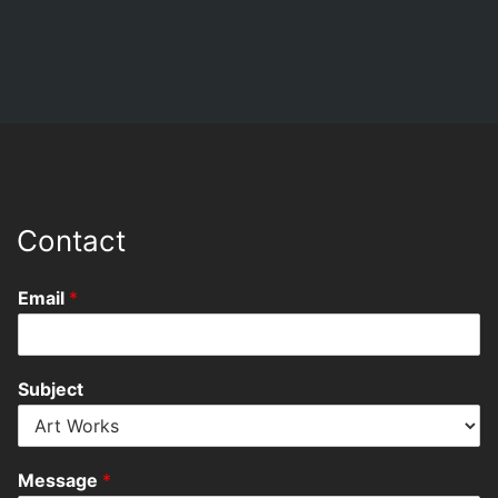
Contact
Email
*
Subject
Message
*