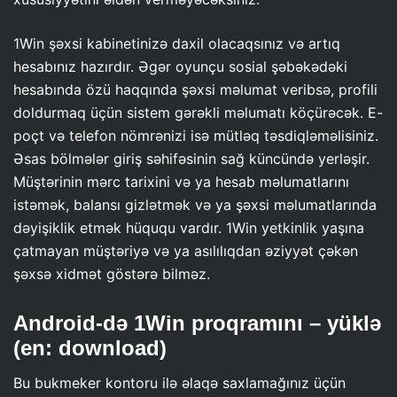
1Win şəxsi kabinetinizə daxil olacaqsınız və artıq
hesabınız hazırdır. Əgər oyunçu sosial şəbəkədəki
hesabında özü haqqında şəxsi məlumat veribsə, profili
doldurmaq üçün sistem gərəkli məlumatı köçürəcək. E-
poçt və telefon nömrənizi isə mütləq təsdiqləməlisiniz.
Əsas bölmələr giriş səhifəsinin sağ küncündə yerləşir.
Müştərinin mərc tarixini və ya hesab məlumatlarını
istəmək, balansı gizlətmək və ya şəxsi məlumatlarında
dəyişiklik etmək hüququ vardır. 1Win yetkinlik yaşına
çatmayan müştəriyə və ya asılılıqdan əziyyət çəkən
şəxsə xidmət göstərə bilməz.
Android-də 1Win proqramını – yüklə
(en: download)
Bu bukmeker kontoru ilə əlaqə saxlamağınız üçün