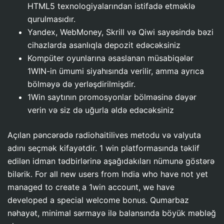
HTML5 texnologiyalarından istifadə etməklə
qurulmasıdır.
Yandex, WebMoney, Skrill və Qiwi sayəsində bəzi
cihazlarda asanlıqla depozit edəcəksiniz
Kompüter oyunlarına əsaslanan müsabiqələr
1WIN-in ümumi siyahısında verilir, amma ayrıca
bölməyə də yerləşdirilmişdir.
1Win saytının promosyonlar bölməsinə dəyər
verin və siz də uğurla əldə edəcəksiniz
Açılan pəncərədə radiohaitilives metodu və valyuta
adını seçmək kifayətdir. 1 win platformasında təklif
edilən idman tədbirlərinə aşağıdakıları nümunə göstərə
bilərik. For all new users from India who have not yet
managed to create a 1win account, we have
developed a special welcome bonus. Qumarbaz
nəhayət, minimal sərmayə ilə balansında böyük məbləğ