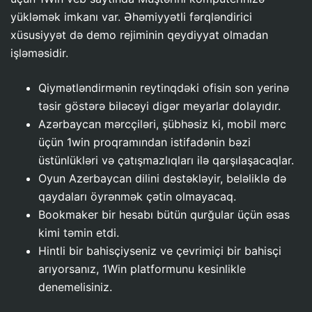
yükləmək imkanı var. Əhəmiyyətli fərqləndirici
xüsusiyyət də demo rejiminin qeydiyyat olmadan
işləməsidir.
Qiymətləndirmənin reytinqdəki ofisin son yerinə
təsir göstərə biləcəyi digər meyarlar dolayıdır.
Azərbaycan mərcçiləri, şübhəsiz ki, mobil mərc
üçün 1win proqramından istifadənin bəzi
üstünlükləri və çatışmazlıqları ilə qarşılaşacaqlar.
Oyun Azerbaycan dilini dəstəkləyir, beləliklə də
qaydaları öyrənmək çətin olmayacaq.
Bookmaker bir hesabı bütün qurğular üçün əsas
kimi təmin etdi.
Hintli bir bahisçiyseniz ve çevrimiçi bir bahisçi
arıyorsanız, 1Win platformunu kesinlikle
denemelisiniz.