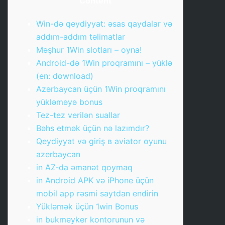
Content
Win-də qeydiyyat: əsas qaydalar və
addım-addım təlimatlar
Məşhur 1Win slotları – oyna!
Android-də 1Win proqramını – yüklə
(en: download)
Azərbaycan üçün 1Win proqramını
yükləməyə bonus
Tez-tez verilən suallar
Bəhs etmək üçün nə lazımdır?
Qeydiyyat və giriş в aviator oyunu
azerbaycan
in AZ-da əmanət qoymaq
in Android APK və iPhone üçün
mobil app rəsmi saytdan endirin
Yükləmək üçün 1win Bonus
in bukmeyker kontorunun və