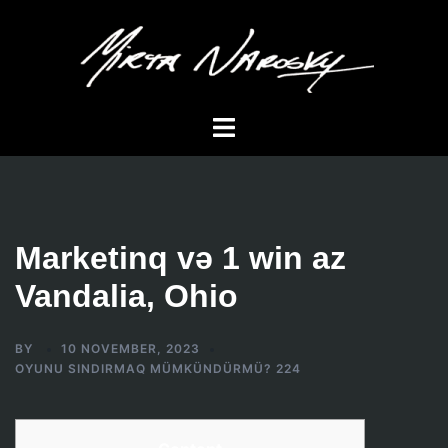
Skip
to
content
Toggle
menu
Marketinq və 1 win az
Vandalia, Ohio
BY
10 NOVEMBER, 2023
OYUNU SINDIRMAQ MÜMKÜNDÜRMÜ? 224