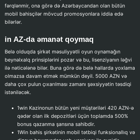
fərqlənmir, ona görə də Azərbaycandan olan bütün
mobil bahisçilər mövcud promosyonlara iddia edə
bilərlər.
in AZ-da əmanət qoymaq
Belə olduqda şirkət məsuliyyətli oyun oynamağın
beynəlxalq prinsiplərini pozar və bu, lisenziyanın ləğvi
ilə nəticələnə bilər. Buna görə də belə hallarda yoxlama
olmazsa davam etmək mümkün deyil. 5000 AZN və
daha çox pulun çıxarılması zamanı şəxsiyyətin təsdiqi
istəniləcək.
1win Kazinonun bütün yeni müştəriləri 420 AZN-ə
qədər olan ilk depozitləri üçün toplamda 500%
bonus qazanma şansına sahibdir.
1Win bahis şirkətinin mobil tətbiqi funksionallıq və