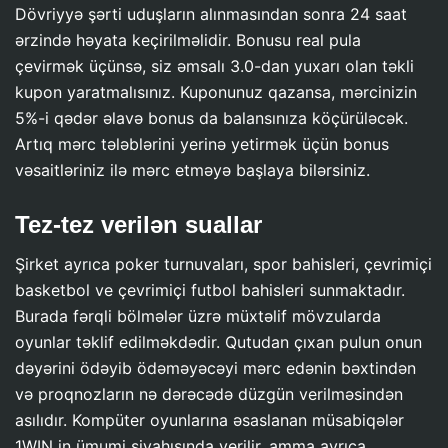
Dövriyyə şərti uduşların alınmasından sonra 24 saat
ərzində həyata keçirilməlidir. Bonusu real pula
çevirmək üçünsə, siz əmsalı 3.0-dan yuxarı olan təkli
kupon yaratmalısınız. Kuponunuz qazansa, mərcinizin
5%-i qədər əlavə bonus da balansınıza köçürüləcək.
Artıq mərc tələblərini yerinə yetirmək üçün bonus
vəsaitləriniz ilə mərc etməyə başlaya bilərsiniz.
Tez-tez verilən suallar
Şirket ayrıca poker turnuvaları, spor bahisleri, çevrimiçi
basketbol ve çevrimiçi futbol bahisleri sunmaktadır.
Burada fərqli bölmələr üzrə müxtəlif mövzularda
oyunlar təklif edilməkdədir. Qutudan çıxan pulun onun
dəyərini ödəyib ödəməyəcəyi mərc edənin bəxtindən
və proqnozların nə dərəcədə düzgün verilməsindən
asılıdır. Kompüter oyunlarına əsaslanan müsabiqələr
1WIN in ümumi siyahısında verilir, amma ayrıca