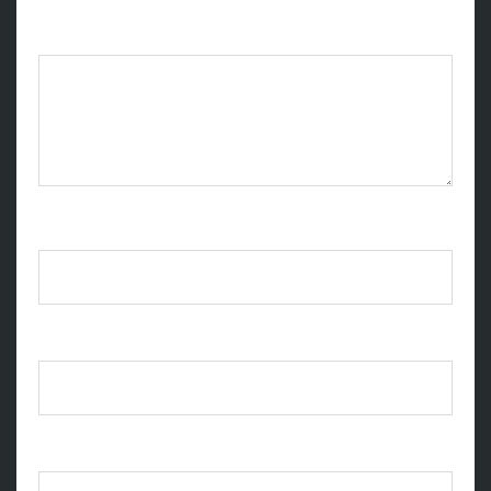
Comment
*
Name
*
Email
*
Website