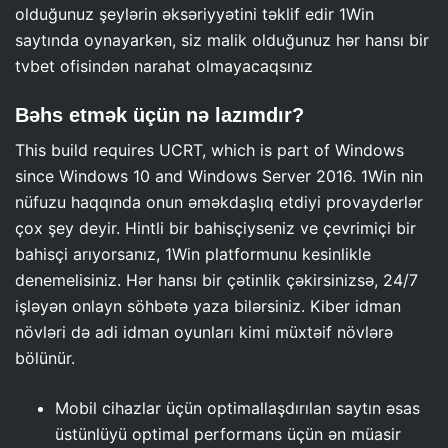
olduğunuz şeylərin əksəriyyətini təklif edir 1Win
saytında oynayarkən, siz malik olduğunuz hər hansı bir
tvbet ofisindən narahat olmayacaqsınız
Bəhs etmək üçün nə lazımdır?
This build requires UCRT, which is part of Windows
since Windows 10 and Windows Server 2016. 1Win nin
nüfuzu haqqında onun əməkdaşlıq etdiyi provayderlər
çox şey deyir. Hintli bir bahisçiyseniz ve çevrimiçi bir
bahisçi arıyorsanız, 1Win platformunu kesinlikle
denemelisiniz. Hər hansı bir çətinlik çəkirsinizsə, 24/7
işləyən onlayn söhbətə yaza bilərsiniz. Kiber idman
növləri də adi idman oyunları kimi müxtəif növlərə
bölünür.
Mobil cihazlar üçün optimallaşdırılan saytın əsas
üstünlüyü optimal performans üçün ən müasir