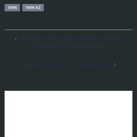
1WIN
1WIN AZ
Post
Лучший способ играть автоматы веревки
navigation
развлечься в онлайн-казино
Təyyarə oyunu 1win 1win Aviator game
Leave a Reply
Your email address will not be published.
Required fields are marked
*