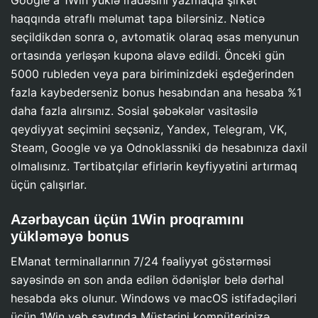
haqqında ətraflı məlumat tapa bilərsiniz. Nəticə
seçildikdən sonra o, avtomatik olaraq əsas menyunun
ortasında yerləşən kupona əlavə edildi. Önceki gün
5000 rubleden veya para biriminizdeki eşdeğerinden
fazla kaybederseniz bonus hesabından ana hesaba %1
daha fazla alırsınız. Sosial şəbəkələr vasitəsilə
qeydiyyat seçimini seçsəniz, Yandex, Telegram, VK,
Steam, Google və ya Odnoklassniki də hesabınıza daxil
olmalısınız. Tərtibatçılar efirlərin keyfiyyətini artırmaq
üçün çalışırlar.
Azərbaycan üçün 1Win proqramını
yükləməyə bonus
EManat terminallarının 7/24 fəaliyyət göstərməsi
sayəsində ən son anda edilən ödənişlər belə dərhal
hesabda əks olunur. Windows və macOS istifadəçiləri
üçün 1Win veb saytında Müştərini kompüterinizə