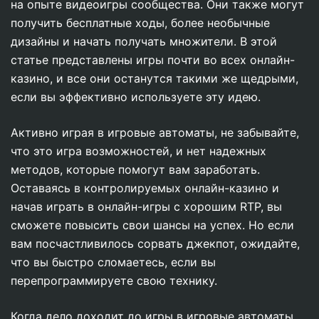
на опыте видеоигры сообщества. Они также могут
получить бесплатные ходы, более необычные
дизайны и начать получать множители. В этой
статье представлены игры почти во всех онлайн-
казино, и все они останутся такими же щедрыми,
если вы эффективно используете эту идею.
Активно играя в игровые автоматы, не забывайте,
что это игра возможностей, и нет надежных
методов, которые помогут вам заработать.
Оставаясь в контролируемых онлайн-казино и
начав играть в онлайн-игры с хорошим RTP, вы
сможете повысить свои шансы на успех. Но если
вам посчастливилось сорвать джекпот, ожидайте,
что вы быстро сломаетесь, если вы
перепрограммируете свою технику.
Когда дело доходит до игры в игровые автоматы,