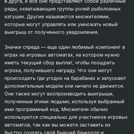
в друга, и все они представляют собой различные
ряды, охватывающие группы ролей рыболовных
катушек. Другие называются множителями,
которые могут управлять или умножать новый
выигрыш от полученного уведомления.
Значки спреда — еще один любимый компонент в
играх на игровых автоматах, на котором нужно
иметь текущий сбор выплат, чтобы поощрить
игрока, получившего награду. Что они могут
происходить где угодно на барабанах и запускают
дополнительные модели или ничего не движется.
Они также могут воспроизводить выигрыши,
полученные этими людьми, используя выбранный
ими программный код. Множители обычно
используются специально для участников игровых
автоматов, так как вы можете заставить их
быстро создать свой бывший банкролл и