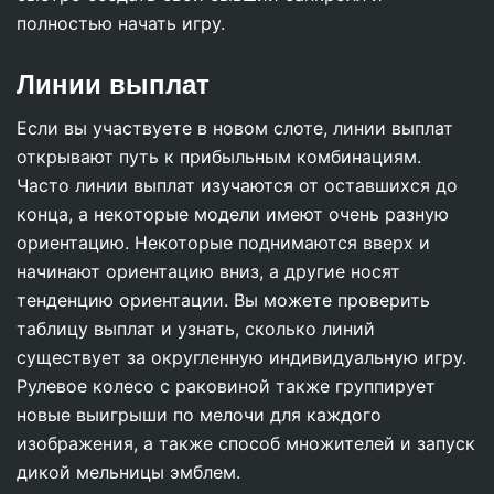
полностью начать игру.
Линии выплат
Если вы участвуете в новом слоте, линии выплат
открывают путь к прибыльным комбинациям.
Часто линии выплат изучаются от оставшихся до
конца, а некоторые модели имеют очень разную
ориентацию. Некоторые поднимаются вверх и
начинают ориентацию вниз, а другие носят
тенденцию ориентации. Вы можете проверить
таблицу выплат и узнать, сколько линий
существует за округленную индивидуальную игру.
Рулевое колесо с раковиной также группирует
новые выигрыши по мелочи для каждого
изображения, а также способ множителей и запуск
дикой мельницы эмблем.