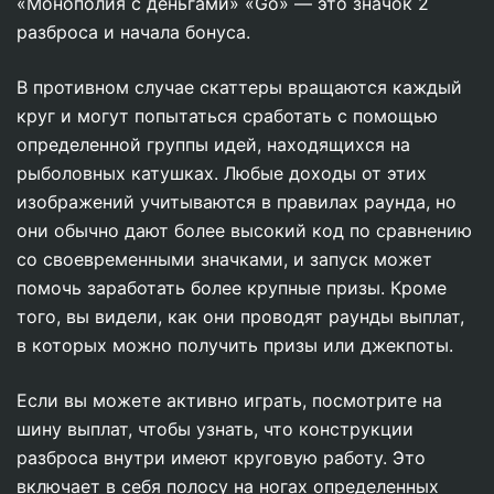
«Монополия с деньгами» «Go» — это значок 2
разброса и начала бонуса.
В противном случае скаттеры вращаются каждый
круг и могут попытаться сработать с помощью
определенной группы идей, находящихся на
рыболовных катушках. Любые доходы от этих
изображений учитываются в правилах раунда, но
они обычно дают более высокий код по сравнению
со своевременными значками, и запуск может
помочь заработать более крупные призы. Кроме
того, вы видели, как они проводят раунды выплат,
в которых можно получить призы или джекпоты.
Если вы можете активно играть, посмотрите на
шину выплат, чтобы узнать, что конструкции
разброса внутри имеют круговую работу. Это
включает в себя полосу на ногах определенных