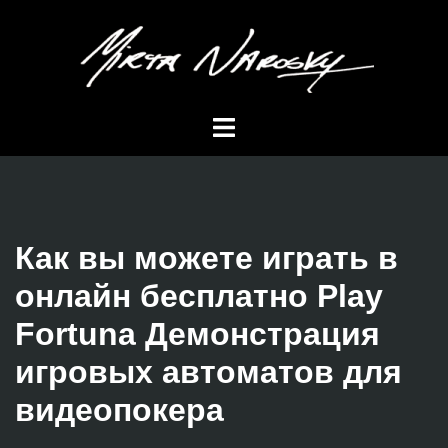
Skip
to
content
Toggle
menu
Как вы можете играть в
онлайн бесплатно Play
Fortuna Демонстрация
игровых автоматов для
видеопокера