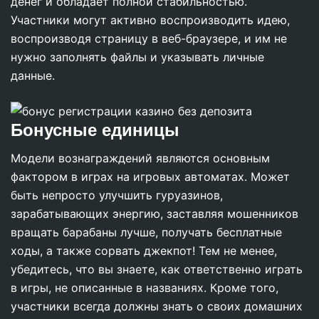
денег и обладает полной стабильностью.
Участники могут активно воспроизводить идею,
воспроизводя страницу в веб-браузере, и им не
нужно заполнять файлы и указывать личные
данные.
Бонусные единицы
Модели вознаграждений являются основным
фактором в играх на игровых автоматах. Может
быть непросто улучшить гуруазинов,
зарабатывающих энергию, заставляя мошенников
вращать барабаны лучше, получать бесплатные
ходы, а также сорвать джекпот! Тем не менее,
убедитесь, что вы знаете, как ответственно играть
в игры, не описанные в названиях. Кроме того,
участники всегда должны знать о своих домашних