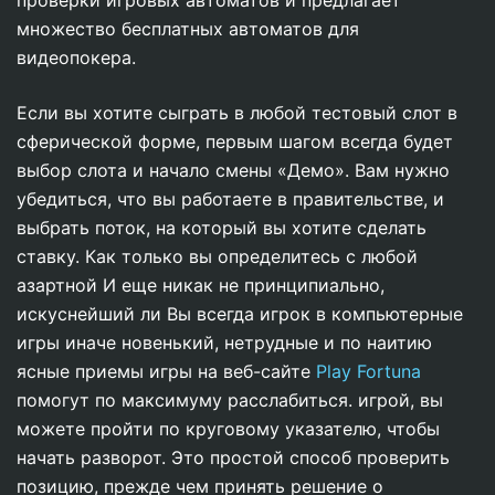
проверки игровых автоматов и предлагает
множество бесплатных автоматов для
видеопокера.
Если вы хотите сыграть в любой тестовый слот в
сферической форме, первым шагом всегда будет
выбор слота и начало смены «Демо». Вам нужно
убедиться, что вы работаете в правительстве, и
выбрать поток, на который вы хотите сделать
ставку. Как только вы определитесь с любой
азартной И еще никак не принципиально,
искуснейший ли Вы всегда игрок в компьютерные
игры иначе новенький, нетрудные и по наитию
ясные приемы игры на веб-сайте
Play Fortuna
помогут по максимуму расслабиться. игрой, вы
можете пройти по круговому указателю, чтобы
начать разворот. Это простой способ проверить
позицию, прежде чем принять решение о