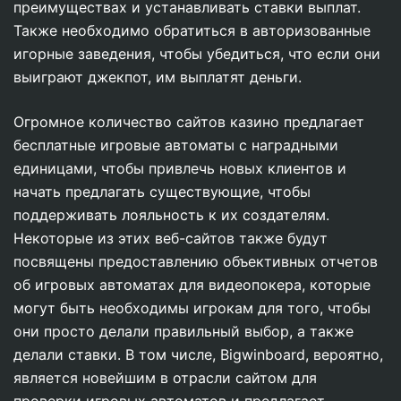
преимуществах и устанавливать ставки выплат.
Также необходимо обратиться в авторизованные
игорные заведения, чтобы убедиться, что если они
выиграют джекпот, им выплатят деньги.
Огромное количество сайтов казино предлагает
бесплатные игровые автоматы с наградными
единицами, чтобы привлечь новых клиентов и
начать предлагать существующие, чтобы
поддерживать лояльность к их создателям.
Некоторые из этих веб-сайтов также будут
посвящены предоставлению объективных отчетов
об игровых автоматах для видеопокера, которые
могут быть необходимы игрокам для того, чтобы
они просто делали правильный выбор, а также
делали ставки. В том числе, Bigwinboard, вероятно,
является новейшим в отрасли сайтом для