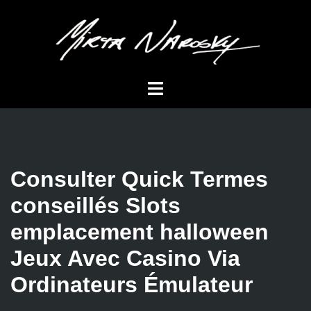
Skip
to
content
Toggle
menu
Consulter Quick Termes
conseillés Slots
emplacement halloween
Jeux Avec Casino Via
Ordinateurs Émulateur