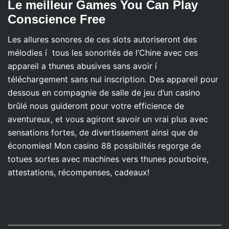
Le meilleur Games You Can Play
Conscience Free
Les allures sonores de ces slots autoriseront des
mélodies í tous les sonorités de l’Chine avec ces
appareil a thunes abusives sans avoir í
téléchargement sans nul inscription. Des appareil pour
dessous en compagnie de salle de jeu d’un casino
brûlé nous guideront pour votre efficience de
aventureux, et vous agiront savoir un vrai plus avec
sensations fortes, de divertissement ainsi que de
économies! Mon casino 88 possibiltés regorge de
totues sortes avec machines vers thunes pourboire,
attestations, récompenses, cadeaux!