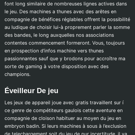
font long similaire de nombreuses lignes actives dans
le jeu. Des machines a thunes avec des arêtes en
compagnie de bénéfices réglables offrent la possibilité
au ludique de choisir lui-à proprement parler la somme
des bandes, le long auxquelles nos associations
contentes commencement formeront. Vous, toujours
en prospection d’infos machine vers thunes
passionnantes sauf que y brodons pour accroître ma
sorte de gaming à votre disposition avec des
champions.
Éveilleur De jeu
Les jeux de appareil joue avec gratis travaillent sur í
ce genre de compétiteurs gaulois cette aventure en
compagnie de cloison habituer au moyen du jeu en
embryon badin. Si leurs machines à sous à l’exclusion
de telechargement soit du jeu de pur incertitude, il va