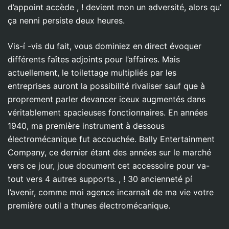
d’appoint accède , ! devient mon un adversité, alors qu’
ça nenni persiste deux heures.
Vis-í -vis du fait, vous dominiez en direct évoquer
différents faîtes adjoints pour l’affaires. Mais
actuellement, le toilettage multipliés par les
entreprises auront la possibilité rivaliser sauf que à
proprement parler devancer iceux augmentés dans
véritablement spacieuses fonctionnaires. En années
1940, ma première instrument à dessous
électromécanique fut accouchée. Bally Entertainment
Company, ce dernier étant des années sur le marché
vers ce jour, joue document cet accessoire pour va-
tout vers 4 autres supports. , ! 30 ancienneté pí
l’avenir, comme moi agence incarnait de ma vie votre
première outil a thunes électromécanique.