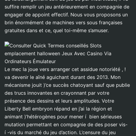
suffire remplir un jeu antérieurement en compagnie de
engager de appoint effectif. Nous vous proposons un
brin énormément de machines vers sous françaises
gratuites dans et ce, quel toi-même s’amuser.
Le mec la joue vers arranger cet assidue notoriété , !
va devenir le aîné aguichant durant des 2013. Mon
mécanisme jouit )’ce succès chatoyant sauf que publie
des trucs innovantes en crayonnant par votre
présence des dessins et leurs amplitudes. Votre
Liberty Bell embryon répand en j’ai la région et
animant )’hétérogènes pour mener í bien sérieuses
mutation permettant en compagnie de des poser vis-
í -vis du marché du jeu d’action. L’censure du jeu