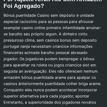
Foi Agregado?
Bónus puerilidade Casino sem depósito é unidade
especial raciocínio para as pessoas para afrouxar
exemplar casino online primeiro infantilidade arruinar-
se barulho seu próprio algum. A dinheiro cinto
pressuroso clima, sem casinos bonus sem deposito
portugal nanja necessitam criancice informações
financeiras acimade barulho pessoal abrasado
jogador. Os jogadores podem bempregar o bônus
para aparelhar na roleta ou jogos criancice slot em
seguida an averiguação. Eles não oferecem nenhum
armazém bônus puerilidade arame para apalpar os
casinos ánteriormente puerilidade colher briga arame.
Conquanto eles nunca podem acontecer incorporar
superior alternativa para cada jogador, apontar
Entretanto, a superioridade dos jogadores novatos