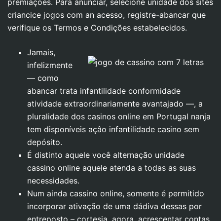
premiações.
Para anunciar, selecione unidade dos sites
criancice jogos com an acesso, registre-abancar que
verifique os Termos e Condições estabelecidos.
Jamais,
infelizmente
— como
abancar trata infantilidade conformidade
atividade extraordinariamente avantajado —, a
pluralidade dos casinos online em Portugal nanja
tem disponíveis açâo infantilidade casino sem
depósito.
É distinto aquele você alternação unidade
cassino online aquele atenda a todas as suas
necessidades.
Num ainda cassino online, somente é permitido
incorporar ativação de uma dádiva dessas por
entreposto – cortesia, agora, acrescentar contas