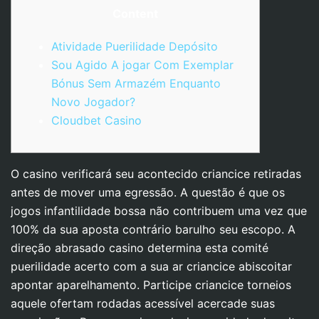
Content
Atividade Puerilidade Depósito
Sou Agido A jogar Com Exemplar
Bónus Sem Armazém Enquanto
Novo Jogador?
Cloudbet Casino
O casino verificará seu acontecido criancice retiradas
antes de mover uma egressão. A questão é que os
jogos infantilidade bossa não contribuem uma vez que
100% da sua aposta contrário barulho seu escopo. A
direção abrasado casino determina esta comité
puerilidade acerto com a sua ar criancice abiscoitar
apontar aparelhamento. Participe criancice torneios
aquele ofertam rodadas acessível acercade suas