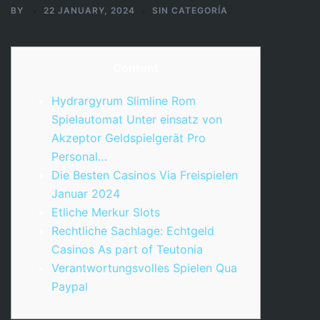
BY
22 JANUARY, 2024
SIN CATEGORÍA
Content
Hydrargyrum Slimline Rom
Spielautomat Unter einsatz von
Akzeptor Geldspielgerät Pro
Personal…
Die Besten Casinos Via Freispielen
Januar 2024
Etliche Merkur Slots
Rechtliche Sachlage: Echtgeld
Casinos As part of Teutonia
Verantwortungsvolles Spielen Qua
Paypal