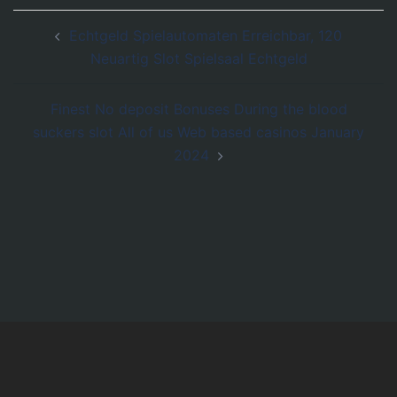
Post
Echtgeld Spielautomaten Erreichbar, 120
navigation
Neuartig Slot Spielsaal Echtgeld
Finest No deposit Bonuses During the blood
suckers slot All of us Web based casinos January
2024