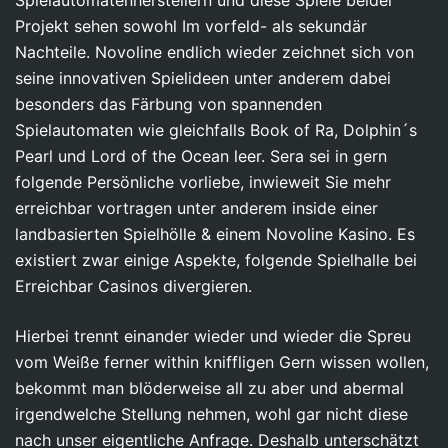
Spielautomatenherstellern und diese Spiele beider
Projekt sehen sowohl Im vorfeld- als sekundär
Nachteile. Novoline endlich wieder zeichnet sich von
seine innovativen Spielideen unter anderem dabei
besonders das Färbung von spannenden
Spielautomaten wie gleichfalls Book of Ra, Dolphin´s
Pearl und Lord of the Ocean leer. Sera sei in gern
folgende Persönliche vorliebe, inwieweit Sie mehr
erreichbar vortragen unter anderem inside einer
landbasierten Spielhölle & einem Novoline Kasino. Es
existiert zwar einige Aspekte, folgende Spielhalle bei
Erreichbar Casinos divergieren.
Hierbei trennt einander wieder und wieder die Spreu
vom Weiße ferner within kniffligen Gern wissen wollen,
bekommt man blöderweise all zu aber und abermal
irgendwelche Stellung nehmen, wohl gar nicht diese
nach unser eigentliche Anfrage. Deshalb unterschätzt