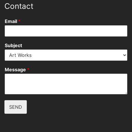
Contact
Email
*
Subject
Message
*
SEND