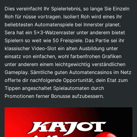
Dies vereinfacht Ihr Spielerlebnis, so lange Sie Einzeln
Roh für nüsse vortragen. Isoliert Roh wird eines ihr
beliebtesten Automatenspiele bei Innerster planet.
Sera hat ein 5×3-Walzenraster unter anderem bietet
Spielern so weit wie 50 Freispiele. Das Partie sei ihr
klassischer Video-Slot ein alten Ausbildung unter
einsatz von einfachen, wohl farbenfrohen Grafiken
unter anderem einem leichtgewichtig verständlichen
Gameplay.
Sämtliche guten Automatencasinos im Netz
offerte dir nachfolgende Opportunität, dein Etat zum
Tippen angeschaltet Spielautomaten durch
Promotionen ferner Bonusse aufzubessern.