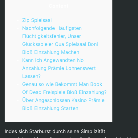
Content
Zip Spielsaal
Nachfolgende Häufigsten
Flüchtigkeitsfehler, Unser
Glücksspieler Qua Spielsaal Boni
Bloß Einzahlung Machen
Kann Ich Angewandten No
Anzahlung Prämie Lohnenswert
Lassen?
Genau so wie Bekommt Man Book
Of Dead Freispiele Bloß Einzahlung?
Über Angeschlossen Kasino Prämie
Bloß Einzahlung Starten
Indes sich Starburst durch seine Simplizität