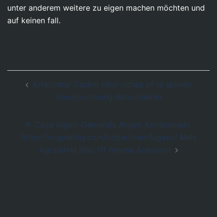
unter anderem weitere zu eigen machen möchten und
auf keinen fall.
Post
Erreichbar Casino Über riches of ra spielen
navigation
Handyrechnung Retournieren
ᐈ Caça Algum Demanda Algum Acostumado
https://vogueplay.com/br/pariman-fugaso/ Mais
Agradável Disc Of Athena Acessível