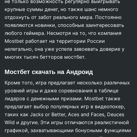
не только возможность регулярно выигрывать
крупные суммы денег, но также шанс немного
отдохнуть от забот реального мира. Постоянно
появляются новинки, способные заинтересовать
любого геймера. Несмотря на то, что компания
Mostbet работает на территории России
нелегально, она уже успела завоевать доверие у
многих тысяч бетторов мостбет.
Мостбет скачать на Андроид
Кроме того, игра предлагает несколько различных
уровней игры и даже соревнования в таблице
лидеров с денежными призами. Mostbet также
предлагает выбор популярных игр в видеопокер,
таких как Jacks or Better, Aces and Faces, Deuces
Wild и другие. Эти игры отличаются реалистичной
графикой, захватывающими бонусными функциями