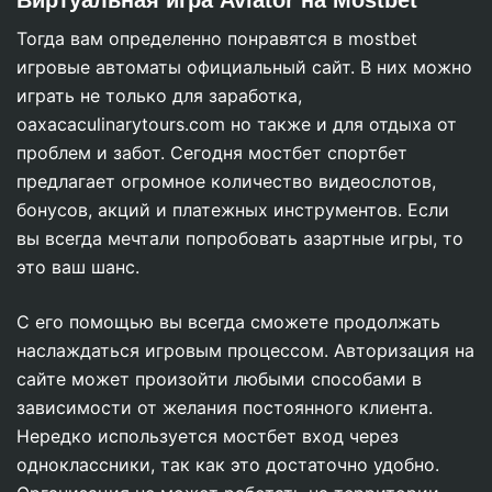
Тогда вам определенно понравятся в mostbet
игровые автоматы официальный сайт. В них можно
играть не только для заработка,
oaxacaculinarytours.com но также и для отдыха от
проблем и забот. Сегодня мостбет спортбет
предлагает огромное количество видеослотов,
бонусов, акций и платежных инструментов. Если
вы всегда мечтали попробовать азартные игры, то
это ваш шанс.
С его помощью вы всегда сможете продолжать
наслаждаться игровым процессом. Авторизация на
сайте может произойти любыми способами в
зависимости от желания постоянного клиента.
Нередко используется мостбет вход через
одноклассники, так как это достаточно удобно.