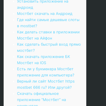
Установить приложение на
андроид
Мостбет скачать на Андроид
Где найти самые дешевые слоты
в mostbet?
Как делать ставки в приложении
Мостбет на Айфон
Как сделать быстрый вход прямо
мостбет?
Как скачать приложение БК
Мостбет на IOS
Есть ли у букмекера Мостбет
приложение для компьютера?
Верный ли сайт Мостбет https
mostbet 666 ru? Или другой?
Скачать официальное
приложение “Мостбет” на
компьютер