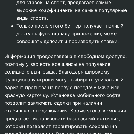
для ставок на спорт, предлагает самые
высокие коэффициенты на самые популярные
виды спорта.
Только после этого беттер получает полный
доступ к функционалу приложения, может
совершать депозит и производить ставки.
Информация предоставлена в свободном доступе,
поэтому у вас есть все шансы на получение
солидного выигрыша. Благодаря широкому
функционалу игроки могут выбирать уникальный
вариант прогноза на первую передачу мяча или
красную карточку. Установка мобильного софта
позволит заключать сделки при наличии
стабильного подключения. Кроме этого, компания
предлагает использовать безопасный источник,
который позволяет гарантировать сохранение