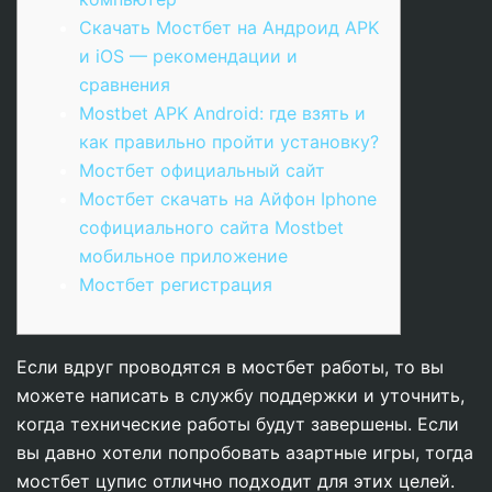
Скачать Мостбет на Андроид APK
и iOS — рекомендации и
сравнения
Mostbet APK Android: где взять и
как правильно пройти установку?
Мостбет официальный сайт
Мостбет скачать на Айфон Iphone
cофициального сайта Mostbet
мобильное приложение
Мостбет регистрация
Если вдруг проводятся в мостбет работы, то вы
можете написать в службу поддержки и уточнить,
когда технические работы будут завершены. Если
вы давно хотели попробовать азартные игры, тогда
мостбет цупис отлично подходит для этих целей.