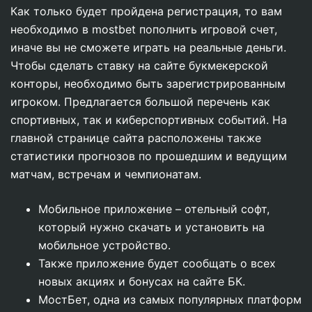
Как только будет пройдена регистрация, то вам
необходимо в mostbet пополнить игровой счет,
иначе вы не сможете играть на реальные деньги.
Чтобы сделать ставку на сайте букмекерской
конторы, необходимо быть зарегистрированным
игроком. Предлагается большой перечень как
спортивных, так и киберспортивных событий. На
главной странице сайта расположены также
статистики прогнозов по прошедшим и ведущим
матчам, встречам и чемпионатам.
Мобильное приложение – отельный софт,
который нужно скачать и установить на
мобильное устройство.
Также приложение будет сообщать о всех
новых акциях и бонусах на сайте БК.
МостБет, одна из самых популярных платформ