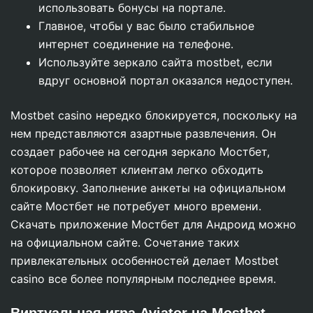
использовать бонусы на портале.
Главное, чтобы у вас было стабильное
интернет соединение на телефоне.
Используйте зеркало сайта mostbet, если
вдруг основной портал оказался недоступен.
Mostbet casino нередко блокируется, поскольку на
нем представляются азартные развлечения. Он
создает рабочее на сегодня зеркало Мостбет,
которое позволяет клиентам легко обходить
блокировку. Заполнение анкеты на официальном
сайте Мостбет не потребует много времени.
Скачать приложение Мостбет для Андроид можно
на официальном сайте. Сочетание таких
привлекательных особенностей делает Mostbet
casino все более популярным последнее время.
Виртуальная игра Aviator на Mostbet