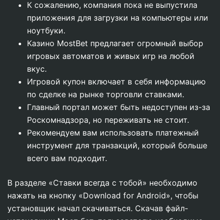
К сожалению, компания пока не выпустила
приложения для загрузки на компьютеры или
ноутбуки.
Казино MostBet предлагает огромный выбор
игровых автоматов и живых игр на любой
вкус.
Игровой купон включает в себя информацию
по сделке на рынке торговли ставками.
Главный портал может быть недоступен из-за
Роскомнадзора, но переживать не стоит.
Рекомендуем вам использовать платежный
инструмент для транзакций, который больше
всего вам подходит.
В разделе «Ставки всегда с тобой» необходимо
нажать на кнопку «Download for Android», чтобы
установщик начал скачиваться. Скачав файл-