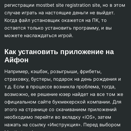
регистрации mostbet site registration site, но в этом
случае играть на настоящие деньги не выйдет.
Когда файл установщик окажется на ПК, то
остается только установить программу, и вы
можете наслаждаться игрой.
Как установить приложение на
Айфон
Например, кэшбэк, розыгрыши, фрибеты,
страховку, бустеры, подарок на день рождения и
т.д. Если в процессе возникла проблема, тогда,
возможно, ее решение юзер найдет на все том же
официальном сайте букмекерской компании. Для
этого на странице со скачиванием приложений
необходимо перейти во вкладку «iOS», затем
нажать на ссылку «Инструкция». Перед выбором