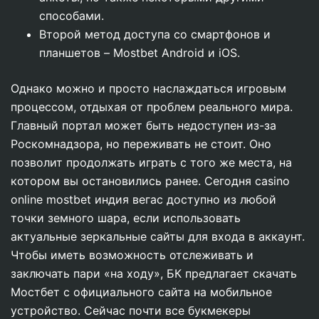
способами.
Второй метод доступа со смартфонов и
планшетов – Mostbet Android и iOS.
Однако можно и просто наслаждаться игровым
процессом, отдыхая от проблем реального мира.
Главный портал может быть недоступен из-за
Роскомнадзора, но переживать не стоит. Оно
позволит продолжать играть с того же места, на
котором вы остановились ранее. Сегодня casino
online mostbet индия вегас доступно из любой
точки земного шара, если использовать
актуальные зеркальные сайты для входа в аккаунт.
Чтобы иметь возможность отслеживать и
заключать пари «на ходу», БК предлагает скачать
Мостбет с официального сайта на мобильное
устройство. Сейчас почти все букмекеры