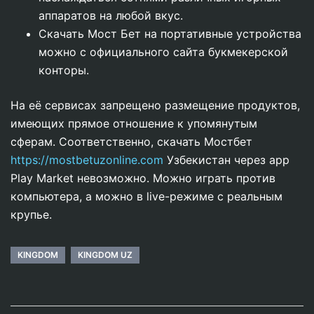
аппаратов на любой вкус.
Скачать Мост Бет на портативные устройства
можно с официального сайта букмекерской
конторы.
На её сервисах запрещено размещение продуктов,
имеющих прямое отношение к упомянутым
сферам. Соответственно, скачать Мостбет
https://mostbetuzonline.com
Узбекистан через app
Play Market невозможно. Можно играть против
компьютера, а можно в live-режиме с реальным
крупье.
KINGDOM
KINGDOM UZ