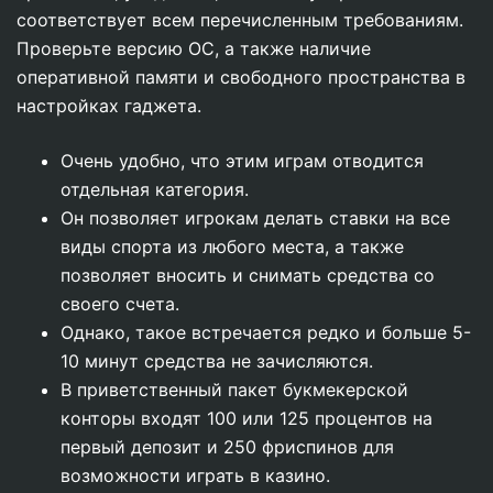
соответствует всем перечисленным требованиям.
Проверьте версию ОС, а также наличие
оперативной памяти и свободного пространства в
настройках гаджета.
Очень удобно, что этим играм отводится
отдельная категория.
Он позволяет игрокам делать ставки на все
виды спорта из любого места, а также
позволяет вносить и снимать средства со
своего счета.
Однако, такое встречается редко и больше 5-
10 минут средства не зачисляются.
В приветственный пакет букмекерской
конторы входят 100 или 125 процентов на
первый депозит и 250 фриспинов для
возможности играть в казино.