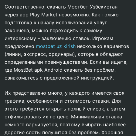
Соответственно, скачать Мостбет Узбекистан
через app Play Market невозможно. Как только
подготовка к началу использования услуг
закончена, можно переходить к самому
интересному – заключению ставок. Игрокам
предложено
mostbet uz kirish
несколько вариантов
(линии, экспресс, ординары), которые обладают
определенными преимуществами. Если вы ищете,
где MostBet apk Android скачать без проблем,
ознакомьтесь с предложенной инструкцией.
Их представлено много, у каждого имеется своя
графика, особенности и стоимость ставки. Для
этого требуется открыть полный список, а затем
отфильтровать их по цене. Минимальная ставка
немного варьируется, поэтому выбрать наиболее
дорогие слоты получится без проблем. Хорошая