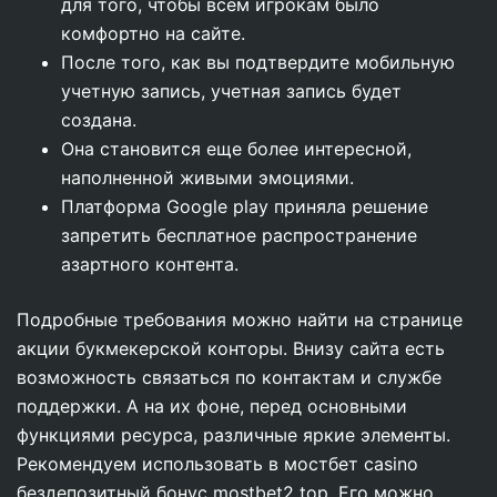
для того, чтобы всем игрокам было
комфортно на сайте.
После того, как вы подтвердите мобильную
учетную запись, учетная запись будет
создана.
Она становится еще более интересной,
наполненной живыми эмоциями.
Платформа Google play приняла решение
запретить бесплатное распространение
азартного контента.
Подробные требования можно найти на странице
акции букмекерской конторы. Внизу сайта есть
возможность связаться по контактам и службе
поддержки. А на их фоне, перед основными
функциями ресурса, различные яркие элементы.
Рекомендуем использовать в мостбет casino
бездепозитный бонус mostbet2 top. Его можно