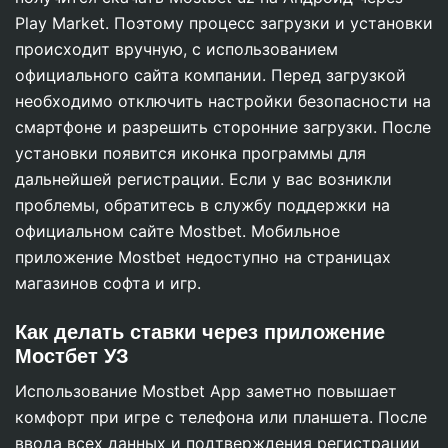
Play Market. Поэтому процесс загрузки и установки
происходит вручную, с использованием
официального сайта компании. Перед загрузкой
необходимо отключить настройки безопасности на
смартфоне и разрешить сторонние загрузки. После
установки появится иконка программы для
дальнейшей регистрации. Если у вас возникли
проблемы, обратитесь в службу поддержки на
официальном сайте Mostbet. Мобильное
приложение Mostbet недоступно на страницах
магазинов софта и игр.
Как делать ставки через приложение
Мостбет УЗ
Использование Mostbet App заметно повышает
комфорт при игре с телефона или планшета. После
ввода всех данных и подтверждения регистрации