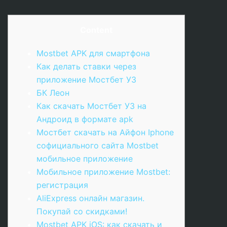
Content
Mostbet APK для смартфона
Как делать ставки через
приложение Мостбет УЗ
БК Леон
Как скачать Мостбет УЗ на
Андроид в формате apk
Мостбет скачать на Айфон Iphone
cофициального сайта Mostbet
мобильное приложение
Мобильное приложение Mostbet:
регистрация
AliЕxpress онлайн магазин.
Покупай со скидками!
Mostbet APK iOS: как скачать и