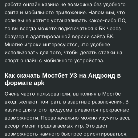
работа онлайн казино не возможна без удобного
сайта и мобильного приложение. Напомним, что
если вы не хотите устанавливать какое-либо ПО,
то вы всегда можете подключаться к БК через
браузер в адаптированной версии сайта БК.
Многие игроки интересуются, что удобнее
использовать для того, чтобы делать ставки на
спорт онлайн с мобильного устройства.
Как скачать Мостбет УЗ на Андроид в
формате apk
Очень часто пользователи, выполняя в Мостбет
вход, желают поиграть в азартные развлечения. В
казино для этого предусматриваются прекрасные
возможности. Первоначально можно изучить весь
ассортимент предлагаемых игр. Это дает
возможность намного быстрее ориентироваться,