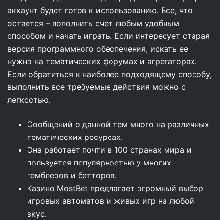
аккаунт будет готов к использованию. Все, что
остается – пополнить счет любым удобным
способом и начать играть. Если интересует старая
версия программного обеспечения, искать ее
нужно на тематических форумах и агрегаторах.
Если обратиться к наиболее подходящему способу,
выполнить все требуемые действия можно с
легкостью.
Сообщений о данной тем много на различных
тематических ресурсах.
Она работает почти в 100 странах мира и
пользуется популярностью у многих
гемблеров и бетторов.
Казино MostBet предлагает огромный выбор
игровых автоматов и живых игр на любой
вкус.