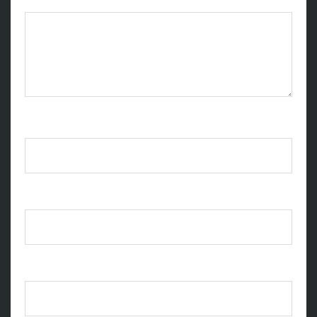
Name
*
Email
*
Website