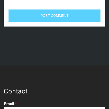
Contact
Email
*