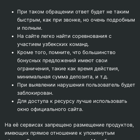
При таком обращении ответ будет не таким
быстрым, как при звонке, но очень подробным
и полным.
На сайте легко найти соревнования с
участием узбекских команд.
Кроме того, помните, что большинство
бонусных предложений имеют свои
ограничения, такие как время действия,
минимальная сумма депозита, и т.д.
При выявлении нарушения пользователь будет
заблокирован.
Для доступа к ресурсу лучше использовать
окно официального сайта.
На её сервисах запрещено размещение продуктов,
имеющих прямое отношение к упомянутым