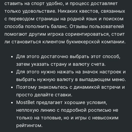
ставить на спорт удобно, и процесс доставляет
только удовольствие. Никаких квестов, связанных
с переводом страницы на родной язык и поиском
способа пополнить баланс. Отзывы пользователей
помогают другим игрока сориентироваться, стоит
ли становиться клиентом букмекерской компании.
Для этого достаточно выбрать этот способ,
затем указать страну и валюту счета.
Для этого нужно нажать на значок настроек и
выбрать нужную валюту в выпадающем меню.
Поэтому знакомьтесь с динамикой встречи и
просто делайте ставки.
MostBet предлагает хорошие условия,
неплохую линию с подробной росписью не
только на топовые, но и игры с невысоким
рейтингом.