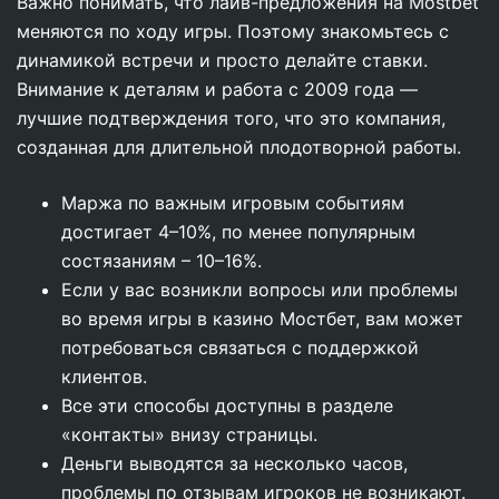
Важно понимать, что лайв-предложения на Mostbet
меняются по ходу игры. Поэтому знакомьтесь с
динамикой встречи и просто делайте ставки.
Внимание к деталям и работа с 2009 года —
лучшие подтверждения того, что это компания,
созданная для длительной плодотворной работы.
Маржа по важным игровым событиям
достигает 4–10%, по менее популярным
состязаниям – 10–16%.
Если у вас возникли вопросы или проблемы
во время игры в казино Мостбет, вам может
потребоваться связаться с поддержкой
клиентов.
Все эти способы доступны в разделе
«контакты» внизу страницы.
Деньги выводятся за несколько часов,
проблемы по отзывам игроков не возникают.