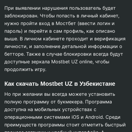
При выявлении нарушения пользователь будет
заблокирован. Чтобы попасть в личный кабинет,
нужно пройти вход в Мостбет (ввести логин и
пароль) и перейти в сам профиль, как описано
выше. В личном кабинете проходит и верификация
личности, и заполнение детальной информации о
бетторе. Также в случае блокировки всегда будут
доступные зеркала Mostbet UZ online, чтобы
продолжить игру.
Как скачать Mostbet UZ в Узбекистане
Но при желании вы всегда можете установить
полную программу от букмекера. Программа
доступна на мобильных устройствах с
операционными системами iOS и Android. Среди
преимуществ программы стоит отметить быстрый