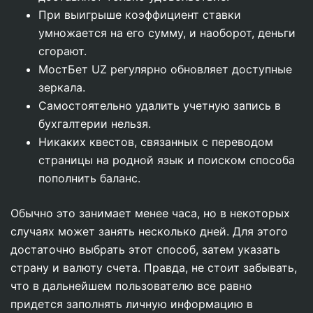
При выигрыше коэффициент ставки
умножается на его сумму, и наоборот, деньги
сгорают.
МостБет UZ регулярно обновляет доступные
зеркала.
Самостоятельно удалить учетную запись в
бухгалтерии нельзя.
Никаких квестов, связанных с переводом
страницы на родной язык и поиском способа
пополнить баланс.
Обычно это занимает менее часа, но в некоторых
случаях может занять несколько дней. Для этого
достаточно выбрать этот способ, затем указать
страну и валюту счета. Правда, не стоит забывать,
что в дальнейшем пользователю все равно
придется заполнять личную информацию в