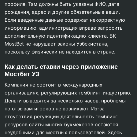
профиле. Там должны быть указаны ФИО, дата
рождения, адрес и другие обязательные вещи.
Если введенные данные содержат некорректную
информацию, администрация вправе запросить
дополнительную идентификацию клиента. БК
MostBet не нарушает законы Узбекистана,
поскольку физически не находится в стране.
Как делать ставки через приложение
Мостбет УЗ
Компания не состоит в международных
организациях, регулирующих гемблинг-индустрию.
Деньги выводятся за несколько часов, проблемы
по отзывам игроков не возникают. Из-за
отсутствия регуляции деятельность гемблинг
ресурсов сайты многих букмекеров остаются
неудобными для местных пользователей. Здесь