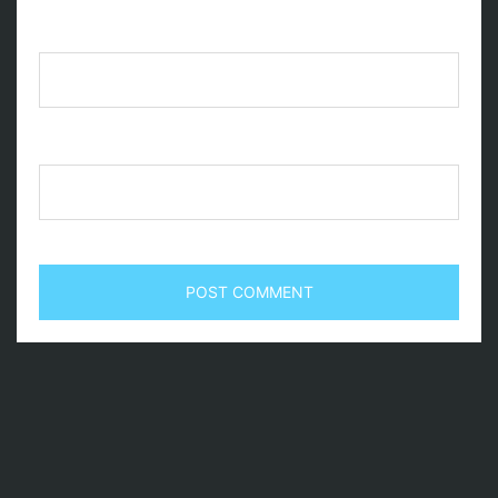
Email
*
Website