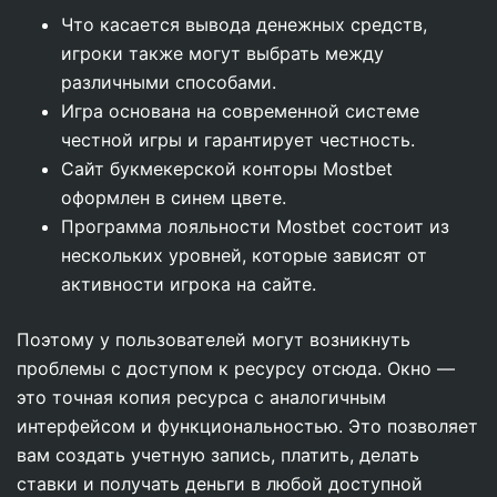
Что касается вывода денежных средств,
игроки также могут выбрать между
различными способами.
Игра основана на современной системе
честной игры и гарантирует честность.
Сайт букмекерской конторы Mostbet
оформлен в синем цвете.
Программа лояльности Mostbet состоит из
нескольких уровней, которые зависят от
активности игрока на сайте.
Поэтому у пользователей могут возникнуть
проблемы с доступом к ресурсу отсюда. Окно —
это точная копия ресурса с аналогичным
интерфейсом и функциональностью. Это позволяет
вам создать учетную запись, платить, делать
ставки и получать деньги в любой доступной