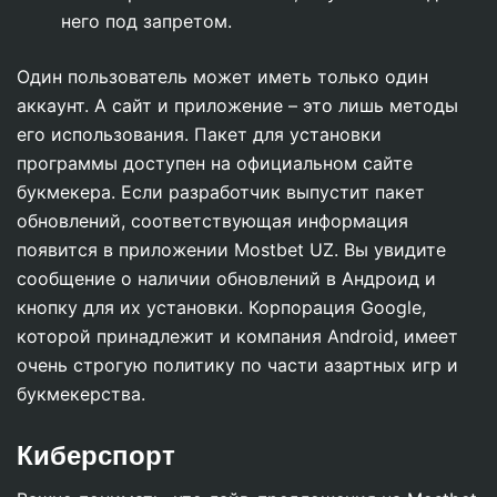
него под запретом.
Один пользователь может иметь только один
аккаунт. А сайт и приложение – это лишь методы
его использования. Пакет для установки
программы доступен на официальном сайте
букмекера. Если разработчик выпустит пакет
обновлений, соответствующая информация
появится в приложении Mostbet UZ. Вы увидите
сообщение о наличии обновлений в Андроид и
кнопку для их установки. Корпорация Google,
которой принадлежит и компания Android, имеет
очень строгую политику по части азартных игр и
букмекерства.
Киберспорт