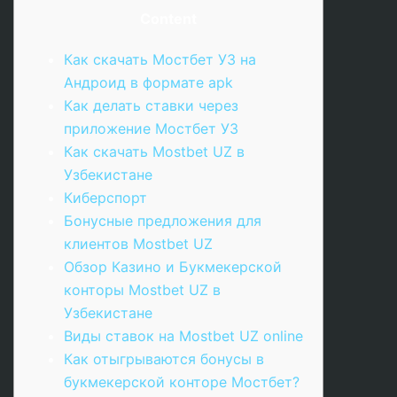
Content
Как скачать Мостбет УЗ на
Андроид в формате apk
Как делать ставки через
приложение Мостбет УЗ
Как скачать Mostbet UZ в
Узбекистане
Киберспорт
Бонусные предложения для
клиентов Mostbet UZ
Обзор Казино и Букмекерской
конторы Mostbet UZ в
Узбекистане
Виды ставок на Mostbet UZ online
Как отыгрываются бонусы в
букмекерской конторе Мостбет?