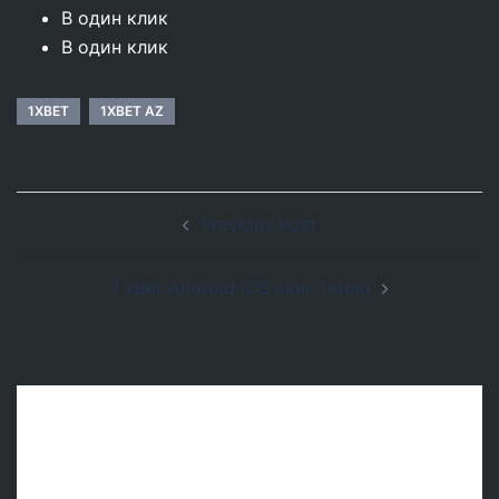
В один клик
В один клик
1XBET
1XBET AZ
Post
Previous Post
navigation
1 xBet Android iOS indir Tətbiq
Leave a Reply
Your email address will not be published.