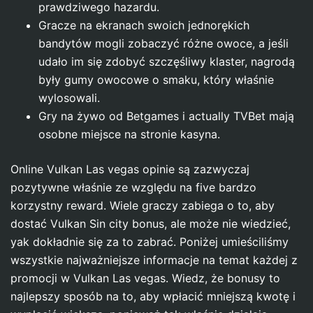
prawdziwego hazardu.
Gracze na ekranach swoich jednorękich
bandytów mogli zobaczyć różne owoce, a jeśli
udało im się zdobyć szczęśliwy klaster, nagrodą
były gumy owocowe o smaku, który właśnie
wylosowali.
Gry na żywo od Betgames i actually TVBet mają
osobne miejsce na stronie kasyna.
Online Vulkan Las vegas opinie są zazwyczaj
pozytywne właśnie ze względu na five bardzo
korzystny reward. Wiele graczy zabiega o to, aby
dostać Vulkan Sin city bonus, ale może nie wiedzieć,
yak dokładnie się za to zabrać. Poniżej umieściliśmy
wszystkie najważniejsze informacje na temat każdej z
promocji w Vulkan Las vegas. Wiedz, że bonusy to
najlepszy sposób na to, aby wpłacić mniejszą kwotę i