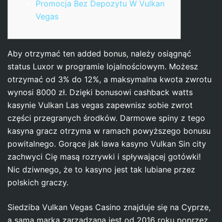
Promocja Bez Depozytu W Vulkan
Vegas
Aby otrzymać ten added bonus, należy osiągnąć
status Luxor w programie lojalnościowym. Możesz
otrzymać od 3% do 12%, a maksymalna kwota zwrotu
wynosi 8000 zł. Dzięki bonusowi cashback watts
kasynie Vulkan Las vegas zapewnisz sobie zwrot
części przegranych środków. Darmowe spiny z tego
kasyna gracz otrzyma w ramach powyższego bonusu
powitalnego. Gorące jak lawa kasyno Vulkan Sin city
zachwyci Cię masą rozrywki i spływającej gotówki!
Nic dziwnego, że to kasyno jest tak lubiane przez
polskich graczy.
Siedziba Vulkan Vegas Casino znajduje się na Cyprze,
a sama marka zarządzana jest od 2016 roku poprzez