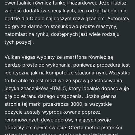
ewentualnie również funkcji hazardowej. Jeżeli lubisz
wielość dodatków specjalnych, ten rodzaj habgier nie
będzie dla Ciebie najlepszym rozwiązaniem. Automaty
do gry za darmo to stosunkowo proste maszyny,
natomiast na rynku, dostępnych jest wiele rodzaju
tych pozycji.
Vulkan Vegas wypłaty ze smartfona również są
bardzo proste do wykonania, poniewaz procedura jest
identyczna jak na komputerze stacjonarnym. Wszystko
to be able to jest możliwe za sprawą zastosowania
języka znaczników HTML5, który idealnie dopasowuje
grę do ekranu danego urządzenia. Liczba gier na
stronie tej marki przekracza 3000, a wszystkie
pozycje zostały wyprodukowane poprzez
renomowanych deweloperów, mających swoje
oddziały em całym świecie. Oferta metod płatności