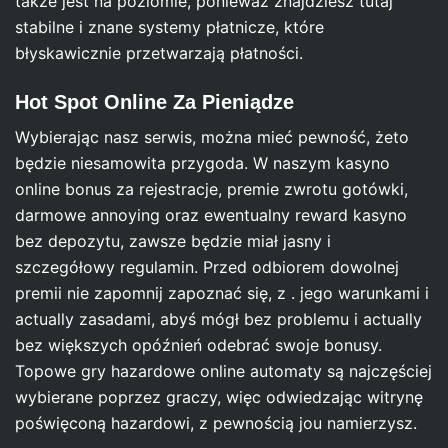
także jest na poziomie, ponieważ znajdziesz tutaj
stabilne i znane systemy płatnicze, które
błyskawicznie przetwarzają płatności.
Hot Spot Online Za Pieniądze
Wybierając nasz serwis, można mieć pewność, żeto
będzie niesamowita przygoda. W naszym kasyno
online bonus za rejestracje, premie zwrotu gotówki,
darmowe annoying oraz ewentualny reward kasyno
bez depozytu, zawsze będzie miał jasny i
szczegółowy regulamin. Przed odbiorem dowolnej
premii nie zapomnij zapoznać się, z . jego warunkami i
actually zasadami, abyś mógł bez problemu i actually
bez większych opóźnień odebrać swoje bonusy.
Topowe gry hazardowe online automaty są najczęściej
wybierane poprzez graczy, więc odwiedzając witrynę
poświęconą hazardowi, z pewnością jou namierzysz.