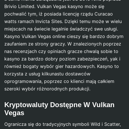
Brivio Limited. Vulkan Vegas kasyno może się
pochwalić tym, iż posiada licencję rządu Curacao
watts ramach Invicta Sites. Dzięki temu może w wielu
miejscach na świecie legalnie świadczyć swe usługi.
Kasyno Vulkan Vegas online cieszy się bardzo dobrym
zaufaniem ze strony graczy. W znalezionych poprzez
nas recenzjach czy opiniach gracze chwalą sobie to
kasyno za bardzo dobry poziom zabezpieczeń, yak i
również bogaty wybór gier hazardowych. Kasyno to
korzysta z usług kilkunastu dostawców
oprogramowania, poprzez co klienci mają całkiem
szeroki wybór różnorodnych produkcji.
Kryptowaluty Dostępne W Vulkan
Vegas
Ogranicza się do tradycyjnych symboli Wild i Scatter,