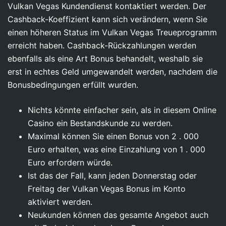
Vulkan Vegas Kundendienst kontaktiert werden. Der
Cashback-Koeffizient kann sich verändern, wenn Sie
einen höheren Status im Vulkan Vegas Treueprogramm
erreicht haben. Cashback-Rückzahlungen werden
ebenfalls als eine Art Bonus behandelt, weshalb sie
erst in echtes Geld umgewandelt werden, nachdem die
Bonusbedingungen erfüllt wurden.
Nichts könnte einfacher sein, als in diesem Online
Casino ein Bestandskunde zu werden.
Maximal können Sie einen Bonus von 2 . 000
Euro erhalten, was eine Einzahlung von 1 . 000
Euro erfordern würde.
Ist das der Fall, kann jeden Donnerstag oder
Freitag der Vulkan Vegas Bonus im Konto
aktiviert werden.
Neukunden können das gesamte Angebot auch