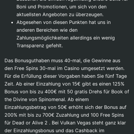
Boni und Promotionen, um sich von den
aktuellsten Angeboten zu überzeugen.
Abgesehen von diesen Punkten hat uns in
anderen Bereichen wie den
Zahlungsmöglichkeiten allerdings ein wenig
Transparenz gefehlt.
Das Bonusguthaben muss 40-mal, die Gewinne aus
den Free Spins 30-mal im Casino umgesetzt werden.
Für die Erfüllung dieser Vorgaben haben Sie fünf Tage
Zeit. Ab einer Einzahlung von 15€ gibt es einen 125%
Bonus von bis zu 400€ mit 50 gratis Drehs für Book of
the Divine von Spinomenal. Ab einem
Einzahlungsbetrag von 50€ erhöht sich der Bonus auf
200% mit bis zu 700€ Zuzahlung und 100 Free Spins
für Dead or Alive 2 . Bei Vulkan Vegas steht ganz klar
der Einzahlungsbonus und das Cashback im