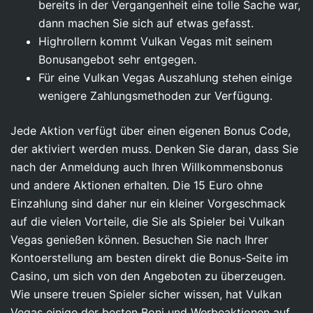
bereits in der Vergangenheit eine tolle Sache war,
dann machen Sie sich auf etwas gefasst.
Highrollern kommt Vulkan Vegas mit seinem
Bonusangebot sehr entgegen.
Für eine Vulkan Vegas Auszahlung stehen einige
wenigere Zahlungsmethoden zur Verfügung.
Jede Aktion verfügt über einen eigenen Bonus Code,
der aktiviert werden muss. Denken Sie daran, dass Sie
nach der Anmeldung auch Ihren Willkommensbonus
und andere Aktionen erhalten. Die 15 Euro ohne
Einzahlung sind daher nur ein kleiner Vorgeschmack
auf die vielen Vorteile, die Sie als Spieler bei Vulkan
Vegas genießen können. Besuchen Sie nach Ihrer
Kontoerstellung am besten direkt die Bonus-Seite im
Casino, um sich von den Angeboten zu überzeugen.
Wie unsere treuen Spieler sicher wissen, hat Vulkan
Vegas einige der besten Boni und Werbeaktionen auf