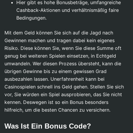
Hier gibt es hohe Bonusbeträge, umfangreiche
Cashback-Aktionen und verhältnismäßig faire
Bedingungen.
Mit dem Geld können Sie sich auf die Jagd nach
Gewinnen machen und tragen dabei kein eigenes
Risiko. Diese können Sie, wenn Sie diese Summe oft
genug bei weiteren Spielen einsetzen, in Echtgeld
umwandeln. Wer diesen Prozess übersteht, kann die
übrigen Gewinne bis zu einem gewissen Grad
ausbezahlen lassen. Unerfahrenheit kann bei
Casinospielen schnell ins Geld gehen. Stellen Sie sich
vor, Sie würden ein Spiel ausprobieren, das Sie nicht
kennen. Deswegen ist so ein Bonus besonders
hilfreich, um die besten Chancen zu versichern.
Was Ist Ein Bonus Code?