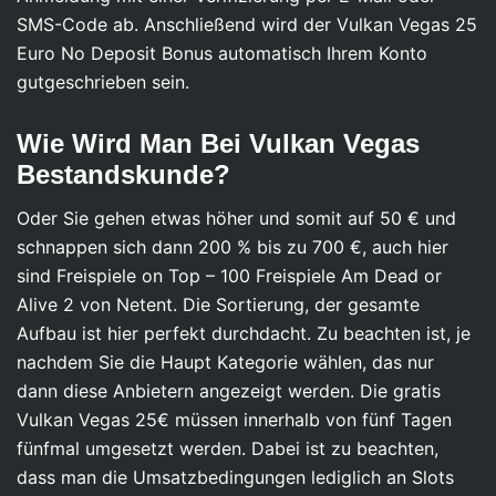
SMS-Code ab. Anschließend wird der Vulkan Vegas 25
Euro No Deposit Bonus automatisch Ihrem Konto
gutgeschrieben sein.
Wie Wird Man Bei Vulkan Vegas
Bestandskunde?
Oder Sie gehen etwas höher und somit auf 50 € und
schnappen sich dann 200 % bis zu 700 €, auch hier
sind Freispiele on Top – 100 Freispiele Am Dead or
Alive 2 von Netent. Die Sortierung, der gesamte
Aufbau ist hier perfekt durchdacht. Zu beachten ist, je
nachdem Sie die Haupt Kategorie wählen, das nur
dann diese Anbietern angezeigt werden. Die gratis
Vulkan Vegas 25€ müssen innerhalb von fünf Tagen
fünfmal umgesetzt werden. Dabei ist zu beachten,
dass man die Umsatzbedingungen lediglich an Slots