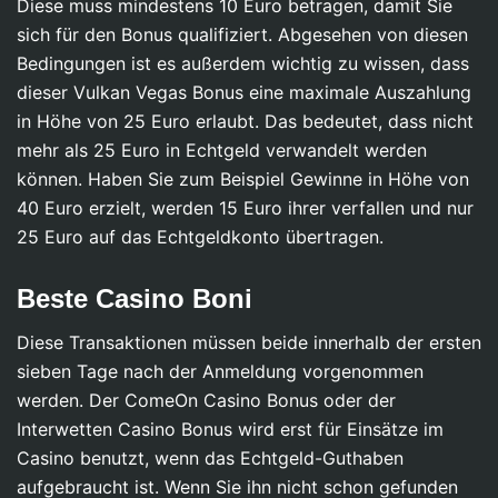
Diese muss mindestens 10 Euro betragen, damit Sie
sich für den Bonus qualifiziert. Abgesehen von diesen
Bedingungen ist es außerdem wichtig zu wissen, dass
dieser Vulkan Vegas Bonus eine maximale Auszahlung
in Höhe von 25 Euro erlaubt. Das bedeutet, dass nicht
mehr als 25 Euro in Echtgeld verwandelt werden
können. Haben Sie zum Beispiel Gewinne in Höhe von
40 Euro erzielt, werden 15 Euro ihrer verfallen und nur
25 Euro auf das Echtgeldkonto übertragen.
Beste Casino Boni
Diese Transaktionen müssen beide innerhalb der ersten
sieben Tage nach der Anmeldung vorgenommen
werden. Der ComeOn Casino Bonus oder der
Interwetten Casino Bonus wird erst für Einsätze im
Casino benutzt, wenn das Echtgeld-Guthaben
aufgebraucht ist. Wenn Sie ihn nicht schon gefunden