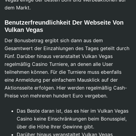
dem Markt.
Benutzerfreundlichkeit Der Webseite Von
Vulkan Vegas
Der Bonusbetrag ergibt sich dann aus dem
Gesamtwert der Einzahlungen des Tages geteilt durch
Fünf. Darüber hinaus veranstaltet Vulkan Vegas
regelmäßig Casino Turniere, an denen alle User
teilnehmen können. Für die Turniere muss ebenfalls
eine Anmeldung per einfachem Mausklick auf der
Aktionsseite erfolgen. Hier werden regelmäßig Cash-
Preise von mehreren hundert Euro vergeben.
Das Beste daran ist, das es hier im Vulkan Vegas
Casino keine Einschränkungen beim Bonusspiel,
über die Höhe Ihrer Gewinne gibt.
Darüber hinaus veranstaltet Vulkan Vegas