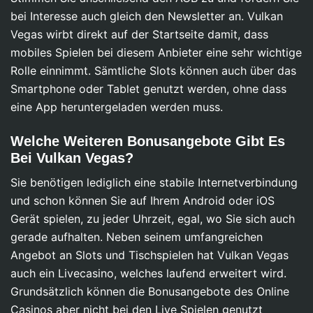
bei Interesse auch gleich den Newsletter an. Vulkan
Vegas wirbt direkt auf der Startseite damit, dass
mobiles Spielen bei diesem Anbieter eine sehr wichtige
Rolle einnimmt. Sämtliche Slots können auch über das
Smartphone oder Tablet genutzt werden, ohne dass
eine App heruntergeladen werden muss.
Welche Weiteren Bonusangebote Gibt Es
Bei Vulkan Vegas?
Sie benötigen lediglich eine stabile Internetverbindung
und schon können Sie auf Ihrem Android oder iOS
Gerät spielen, zu jeder Uhrzeit, egal, wo Sie sich auch
gerade aufhalten. Neben seinem umfangreichen
Angebot an Slots und Tischspielen hat Vulkan Vegas
auch ein Livecasino, welches laufend erweitert wird.
Grundsätzlich können die Bonusangebote des Online
Casinos aber nicht bei den Live Spielen genutzt