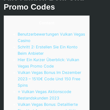
Promo Codes
Content
Benutzerbewertungen Vulkan Vegas
Casino
Schritt 2: Erstellen Sie Ein Konto
Beim Anbieter
Hier Ein Kurzer Überblick: Vulkan
Vegas Promo Code
Vulkan Vegas Bonus Im Dezember
2023 – 1510€ Code Und 150 Free
Spins
⭐ Vulkan Vegas Aktionscode
Bestandskunden 2023
Vulkan Vegas Bonus: Detaillierte