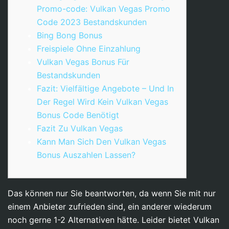
Promo-code: Vulkan Vegas Promo
Code 2023 Bestandskunden
Bing Bong Bonus
Freispiele Ohne Einzahlung
Vulkan Vegas Bonus Für
Bestandskunden
Fazit: Vielfältige Angebote ­– Und In
Der Regel Wird Kein Vulkan Vegas
Bonus Code Benötigt
Fazit Zu Vulkan Vegas
Kann Man Sich Den Vulkan Vegas
Bonus Auszahlen Lassen?
Das können nur Sie beantworten, da wenn Sie mit nur
einem Anbieter zufrieden sind, ein anderer wiederum
noch gerne 1-2 Alternativen hätte. Leider bietet Vulkan