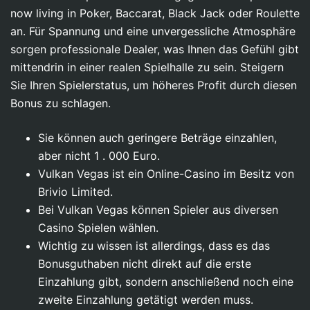
now living in Poker, Baccarat, Black Jack oder Roulette
an. Für Spannung und eine unvergessliche Atmosphäre
sorgen professionale Dealer, was Ihnen das Gefühl gibt
mittendrin in einer realen Spielhalle zu sein. Steigern
Sie Ihren Spielerstatus, um höheres Profit durch diesen
Bonus zu schlagen.
Sie können auch geringere Beträge einzahlen,
aber nicht 1 . 000 Euro.
Vulkan Vegas ist ein Online-Casino im Besitz von
Brivio Limited.
Bei Vulkan Vegas können Spieler aus diversen
Casino Spielen wählen.
Wichtig zu wissen ist allerdings, dass es das
Bonusguthaben nicht direkt auf die erste
Einzahlung gibt, sondern anschließend noch eine
zweite Einzahlung getätigt werden muss.