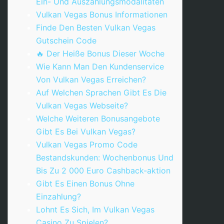
Ein- Und Auszahlungsmodalitäten
Vulkan Vegas Bonus Informationen
Finde Den Besten Vulkan Vegas
Gutschein Code
🔥 Der Heiße Bonus Dieser Woche
Wie Kann Man Den Kundenservice
Von Vulkan Vegas Erreichen?
Auf Welchen Sprachen Gibt Es Die
Vulkan Vegas Webseite?
Welche Weiteren Bonusangebote
Gibt Es Bei Vulkan Vegas?
Vulkan Vegas Promo Code
Bestandskunden: Wochenbonus Und
Bis Zu 2 000 Euro Cashback-aktion
Gibt Es Einen Bonus Ohne
Einzahlung?
Lohnt Es Sich, Im Vulkan Vegas
Casino Zu Spielen?