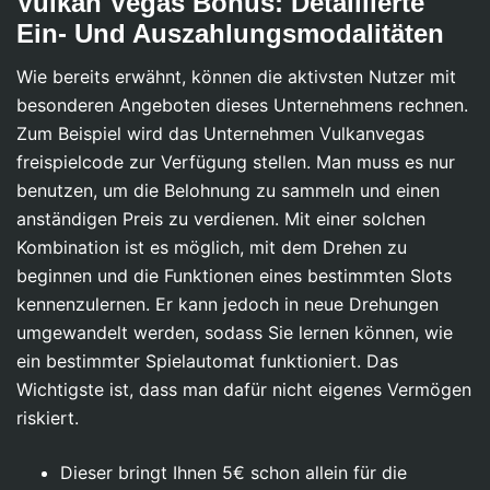
Vulkan Vegas Bonus: Detaillierte
Ein- Und Auszahlungsmodalitäten
Wie bereits erwähnt, können die aktivsten Nutzer mit
besonderen Angeboten dieses Unternehmens rechnen.
Zum Beispiel wird das Unternehmen Vulkanvegas
freispielcode zur Verfügung stellen. Man muss es nur
benutzen, um die Belohnung zu sammeln und einen
anständigen Preis zu verdienen. Mit einer solchen
Kombination ist es möglich, mit dem Drehen zu
beginnen und die Funktionen eines bestimmten Slots
kennenzulernen. Er kann jedoch in neue Drehungen
umgewandelt werden, sodass Sie lernen können, wie
ein bestimmter Spielautomat funktioniert. Das
Wichtigste ist, dass man dafür nicht eigenes Vermögen
riskiert.
Dieser bringt Ihnen 5€ schon allein für die