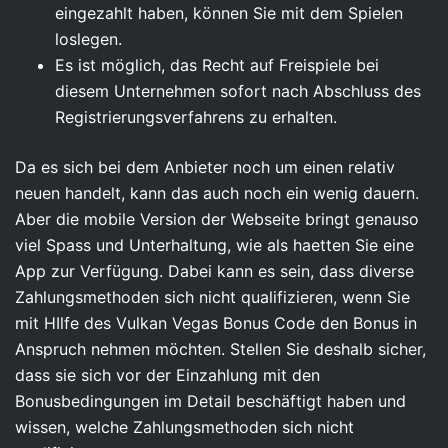
eingezahlt haben, können Sie mit dem Spielen
loslegen.
Es ist möglich, das Recht auf Freispiele bei
diesem Unternehmen sofort nach Abschluss des
Registrierungsverfahrens zu erhalten.
Da es sich bei dem Anbieter noch um einen relativ
neuen handelt, kann das auch noch ein wenig dauern.
Aber die mobile Version der Webseite bringt genauso
viel Spass und Unterhaltung, wie als haetten Sie eine
App zur Verfügung. Dabei kann es sein, dass diverse
Zahlungsmethoden sich nicht qualifizieren, wenn Sie
mit HIlfe des Vulkan Vegas Bonus Code den Bonus in
Anspruch nehmen möchten. Stellen Sie deshalb sicher,
dass sie sich vor der Einzahlung mit den
Bonusbedingungen im Detail beschäftigt haben und
wissen, welche Zahlungsmethoden sich nicht