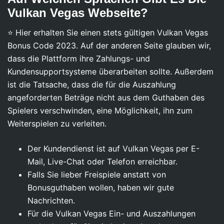
Vulkan Vegas Webseite?
⭐ Hier erhalten Sie einen stets gültigen Vulkan Vegas
Bonus Code 2023. Auf der anderen Seite glauben wir,
dass die Plattform ihre Zahlungs- und
Kundensupportsysteme überarbeiten sollte. Außerdem
ist die Tatsache, dass die für die Auszahlung
angeforderten Beträge nicht aus dem Guthaben des
Spielers verschwinden, eine Möglichkeit, ihn zum
Weiterspielen zu verleiten.
Der Kundendienst ist auf Vulkan Vegas per E-
Mail, Live-Chat oder Telefon erreichbar.
Falls Sie lieber Freispiele anstatt von
Bonusguthaben wollen, haben wir gute
Nachrichten.
Für die Vulkan Vegas Ein- und Auszahlungen