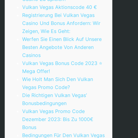
Vulkan Vegas Aktionscode 40 €
Registrierung Bei Vulkan Vegas
Casino Und Bonus Anfordern: Wir
Zeigen, Wie Es Geht:
Werfen Sie Einen Blick Auf Unsere
Besten Angebote Von Anderen
Casinos
Vulkan Vegas Bonus Code 2023 ⭐️
Mega Offer!
Wie Holt Man Sich Den Vulkan
Vegas Promo Code?
Die Richtigen Vulkan Vegas’
Bonusbedingungen
Vulkan Vegas Promo Code
Dezember 2023: Bis Zu 1000€
Bonus
Bedingungen Für Den Vulkan Vegas