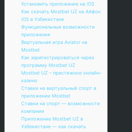
Установить приложение на iOS
Как скачать Mostbet UZ на Айфон
iOS в Узбекистане
Функциональные возможности
приложения
Виртуальная игра Aviator на
Mostbet
Как зарегистрироваться через
программу Mostbet UZ
Mostbet UZ – престижное онлайн-
казино
Ставки на виртуальный спорт в
приложении Mostbet
Ставки на спорт — возможности
компании
Приложение Mostbet UZ в
Узбекистане — как скачать