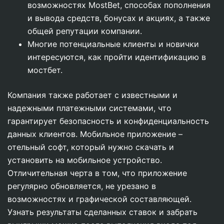
возможностях MostBet, способах пополнения
и вывода средств, бонусах и акциях, а также
общей репутации компании.
Многие потенциальные клиенты и новички
интересуются, как пройти идентификацию в
мостбет.
Компания также работает с известными и
надежными платежными системами, что
гарантирует безопасность и конфиденциальность
данных клиентов. Мобильное приложение –
отельный софт, который нужно скачать и
установить на мобильное устройство.
Отличительная черта в том, что приложение
регулярно обновляется, не урезано в
возможностях и графической составляющей.
Узнать результаты сделанных ставок и забрать