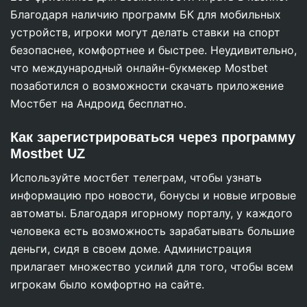
Благодаря наличию программ БК для мобильных
устройств, игроки могут делать ставки на спорт
безопаснее, комфортнее и быстрее. Неудивительно,
что международный онлайн-букмекер Mostbet
позаботился о возможности скачать приложение
Мостбет на Андроид бесплатно.
Как зарегистрироваться через программу
Mostbet UZ
Используйте мостбет телеграм, чтобы узнать
информацию про новости, бонусы и новые игровые
автоматы. Благодаря игорному порталу, у каждого
человека есть возможность зарабатывать большие
деньги, сидя в своем доме. Администрация
прилагает множество усилий для того, чтобы всем
игрокам было комфортно на сайте.