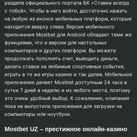
разделе официального портала БК «Ставки всегда
с тобой». Чтобы в него войти, достаточно нажать
на любую из иконок мобильных платформ, которые
находится вверху слева. Версия мобильного
приложения Mostbet для Android обладает теми же
функциями, что и версии для настольных
компьютеров и других платформ. Вы можете
продолжать пополнять счет, выводить деньги,
делать ставки на любимые спортивные события,
играть в те же игры казино и так далее. Мобильное
приложение делает Mostbet доступным 24 часа в
сутки 7 дней в неделю и из любого места, поэтому
это очень удобный выбор. К сожалению, компания
пока не выпустила приложения для загрузки на
компьютеры или ноутбуки.
Mostbet UZ – престижное онлайн-казино