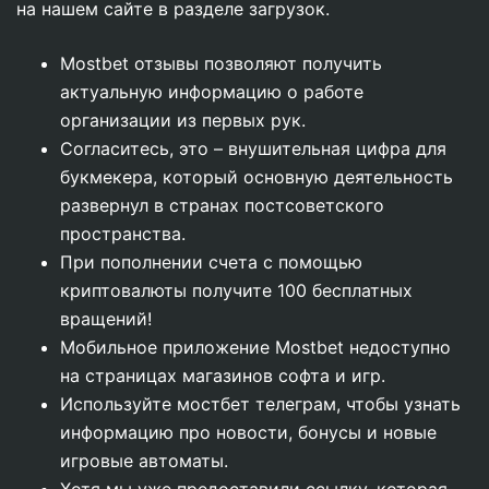
на нашем сайте в разделе загрузок.
Mostbet отзывы позволяют получить
актуальную информацию о работе
организации из первых рук.
Согласитесь, это – внушительная цифра для
букмекера, который основную деятельность
развернул в странах постсоветского
пространства.
При пополнении счета с помощью
криптовалюты получите 100 бесплатных
вращений!
Мобильное приложение Mostbet недоступно
на страницах магазинов софта и игр.
Используйте мостбет телеграм, чтобы узнать
информацию про новости, бонусы и новые
игровые автоматы.