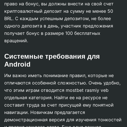
право на бонус, вы должны внести на свой счет
криптовалютный депозит на сумму не менее 50
BRL. С каждым успешным депозитом, не более
одного депозита в день, участник предложения
получает бонус в размере 100 бесплатных
вращений.
Системные требования для
Android
Им важно иметь понимание правил, которые не
отличаются особенной сложностью. Очень удобно,
что этим играм отводится mostbet rasmiy veb
отдельная категория. Найти ее на ресурсе не
составит труда за счет присущей ему понятной
навигации. Новичкам предлагается
демонстрационная версия для изучения тонкостей
и правил каждого слота. Еще одна важная