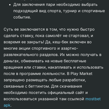
Для заключения пари необходимо выбрать
подходящий вид спорта, турнир и спортивные
событие.
Суть ее заключается в том, что нужно быстро
сделать ставку, пока самолёт не стартовал, и
вовремя ее закрыть! Да, кеш-бек включен во
многие акции спортивного и азартно-
развлекательного разделов. Их можно получать в
деньгах, обменивать на новые бесплатные
вращения или ставки, накапливать и использовать
после в программе лояльности. В Play Market
запрещено размещать любые разработки,
связанные с беттингом. Для скачивания
необходимо посетить официальный сайт и
воспользоваться указанной там ссылкой
mostbet
apk
.