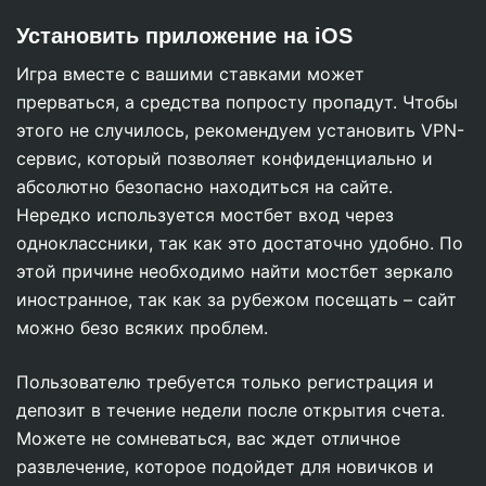
Установить приложение на iOS
Игра вместе с вашими ставками может
прерваться, а средства попросту пропадут. Чтобы
этого не случилось, рекомендуем установить VPN-
сервис, который позволяет конфиденциально и
абсолютно безопасно находиться на сайте.
Нередко используется мостбет вход через
одноклассники, так как это достаточно удобно. По
этой причине необходимо найти мостбет зеркало
иностранное, так как за рубежом посещать – сайт
можно безо всяких проблем.
Пользователю требуется только регистрация и
депозит в течение недели после открытия счета.
Можете не сомневаться, вас ждет отличное
развлечение, которое подойдет для новичков и