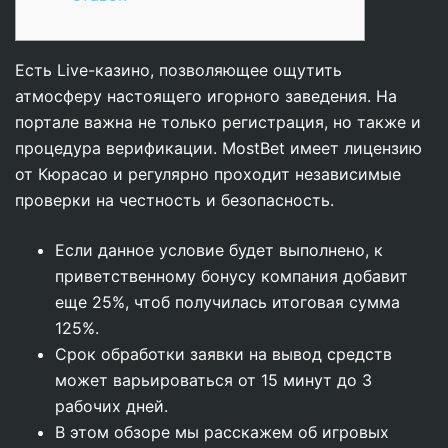
Есть Live-казино, позволяющее ощутить
атмосферу настоящего игорного заведения. На
портале важна не только регистрация, но также и
процедура верификации. MostBet имеет лицензию
от Кюрасао и регулярно проходит независимые
проверки на честность и безопасность.
Если данное условие будет выполнено, к
приветственному бонусу компания добавит
еще 25%, чтоб получилась итоговая сумма
125%.
Срок обработки заявки на вывод средств
может варьироваться от 15 минут до 3
рабочих дней.
В этом обзоре мы расскажем об игровых