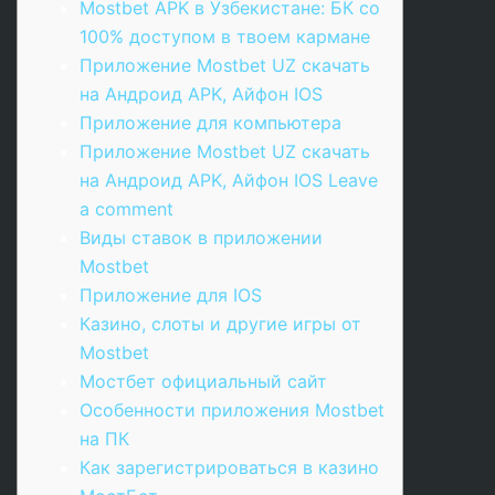
Mostbet APK в Узбекистане: БК со
100% доступом в твоем кармане
Приложение Mostbet UZ скачать
на Андроид APK, Айфон IOS
Приложение для компьютера
Приложение Mostbet UZ скачать
на Андроид APK, Айфон IOS Leave
a comment
Виды ставок в приложении
Mostbet
Приложение для IOS
Казино, слоты и другие игры от
Mostbet
Мостбет официальный сайт
Особенности приложения Mostbet
на ПК
Как зарегистрироваться в казино