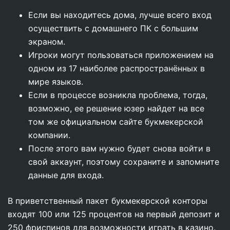
Если вы находитесь дома, лучше всего вход
осуществить с домашнего ПК с большим
экраном.
Игроки могут пользоваться приложением на
одном из 17 наиболее распространённых в
мире языков.
Если в процессе возникла проблема, тогда,
возможно, ее решение юзер найдет на все
том же официальном сайте букмекерской
компании.
После этого вам нужно будет снова войти в
свой аккаунт, поэтому сохраните и запомните
данные для входа.
В приветственный пакет букмекерской конторы
входят 100 или 125 процентов на первый депозит и
250 фриспинов для возможности играть в казино.