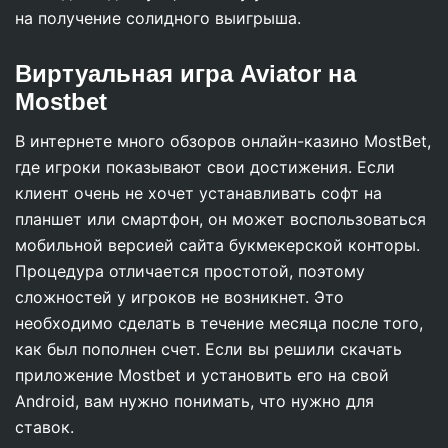
на получение солидного выигрыша.
Виртуальная игра Aviator на
Mostbet
В интернете много обзоров онлайн-казино MostBet,
где игроки показывают свои достижения. Если
клиент очень не хочет устанавливать софт на
планшет или смартфон, он может воспользоваться
мобильной версией сайта букмекерской конторы.
Процедура отличается простотой, поэтому
сложностей у игроков не возникнет. Это
необходимо сделать в течение месяца после того,
как был пополнен счет. Если вы решили скачать
приложение Mostbet и установить его на свой
Android, вам нужно понимать, что нужно для
ставок.