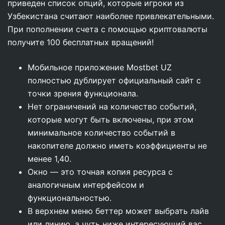
приведен список опций, которые игроки из
Узбекистана считают наиболее привлекательными.
При пополнении счета с помощью криптовалюты
получите 100 бесплатных вращений!
Мобильное приложение Mostbet UZ
полностью дублирует официальный сайт с
точки зрения функционала.
Нет ограничений на количество событий,
которые могут быть включены, при этом
минимальное количество событий в
накопителе должно иметь коэффициенты не
менее 1,40.
Окно — это точная копия ресурса с
аналогичным интерфейсом и
функциональностью.
В верхнем меню беттер может выбрать лайв
или линию, а чуть ниже интересующий вас