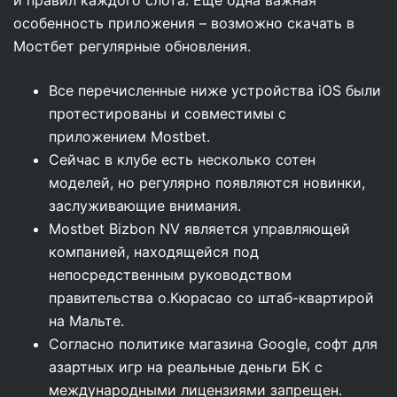
особенность приложения – возможно скачать в
Мостбет регулярные обновления.
Все перечисленные ниже устройства iOS были
протестированы и совместимы с
приложением Mostbet.
Сейчас в клубе есть несколько сотен
моделей, но регулярно появляются новинки,
заслуживающие внимания.
Mostbet Bizbon NV является управляющей
компанией, находящейся под
непосредственным руководством
правительства о.Кюрасао со штаб-квартирой
на Мальте.
Согласно политике магазина Google, софт для
азартных игр на реальные деньги БК с
международными лицензиями запрещен.