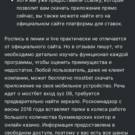
Хотя мы уже предоставили ссылку, которая
позволит вам скачать приложение прямо
сейчас, вы также можете найти его на
официальном сайте платформы для ставок.
Роспись в линии и live практически не отличается
от официального сайта. Но в отзывах пишут, что
необходимо детально изучать функционал каждой
программы, чтобы оценить преимущества и
недостатки. Любой пользователь, даже не клиент
компании, может бесплатно mostbet скачать
приложение на свое мобильное устройство. Речь
идет о мостбет вход syz 08, требуется
предварительно найти зеркало. Роскомнадзор с
весны 2016 года вставляет палки в колеса работе
большого количества букмекерских контор и
онлайн казино. Информация предоставлена в
свободном доступе, поэтому у вас есть все шансы