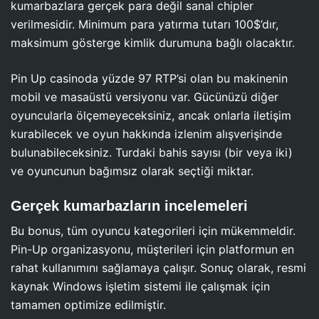
kumarbazlara gerçek para değil sanal chipler
verilmesidir. Minimum para yatırma tutarı 100$’dır,
maksimum gösterge kimlik durumuna bağlı olacaktır.
Pin Up casinoda yüzde 97 RTP’si olan bu makinenin
mobil ve masaüstü versiyonu var. Gücünüzü diğer
oyuncularla ölçemeyeceksiniz, ancak onlarla iletişim
kurabilecek ve oyun hakkında izlenim alışverişinde
bulunabileceksiniz. Turdaki bahis sayısı (bir veya iki)
ve oyuncunun bağımsız olarak seçtiği miktar.
Gerçek kumarbazların incelemeleri
Bu bonus, tüm oyuncu kategorileri için mükemmeldir.
Pin-Up organizasyonu, müşterileri için platformun en
rahat kullanımını sağlamaya çalışır. Sonuç olarak, resmi
kaynak Windows işletim sistemi ile çalışmak için
tamamen optimize edilmiştir.