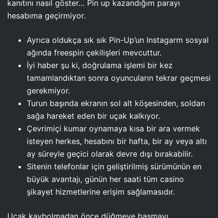
kanıtını nasıl göster… Pin up kazandığım parayı
hesabıma geçirmiyor.
Ayrıca oldukça sık sık Pin-Up’un Instagarm sosyal
ağında freespin çekilişleri mevcuttur.
İyi haber şu ki, doğrulama işlemi bir kez
tamamlandıktan sonra oyuncuların tekrar geçmesi
gerekmiyor.
Turun başında ekranın sol alt köşesinden, soldan
sağa hareket eden bir uçak kalkıyor.
Çevrimiçi kumar oynamaya kısa bir ara vermek
isteyen herkes, hesabını bir hafta, bir ay veya altı
ay süreyle geçici olarak devre dışı bırakabilir.
Sitenin telefonlar için geliştirilmiş sürümünün en
büyük avantajı, günün her saati tüm casino
şikayet hizmetlerine erişim sağlamasıdır.
Uçak kaybolmadan önce düğmeye basmayı