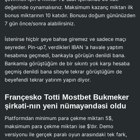
değerinde oynamalısınız. Maksimum kazanç miktarı ilk
bonus miktarının 10 katıdır. Bonusu doğum gününüzden
7 gün önce/sonra alabilirsiniz.
İstenirse hiçbir şeye bahse giremez ve sadece maçı
seyreder. Pin-up7, verdikleri IBAN ‘a havale yaptım
hesabıma geçmedi, bankayla görüşün denildi bana.
Bankamla görüştüğüm de bir sıkıntı yok karşı hesaba
geçmiş denildi bana siteyle tekrar görüştüğüm de
beyefendi tekrar yatırım yapın diyor.
Françesko Totti Mostbet Bukmeker
şirkəti-nın yeni nümayəndəsi oldu
Platformdan minimum para çekme miktarı 5$,
maksimum para çekme miktarı ise $’dır. Demo
versiyonu ile gerçek paralı oyun arasındaki tek fark,