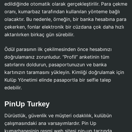
edildiğinde otomatik olarak gerçekleştirilir. Para çekme
oranı, kumarbaz tarafından kullanılan yönteme bağlı
olacaktır. Bu nedenle, örneğin, bir banka hesabına para
çekerken, fonlar elektronik bir cüzdana çok daha hızlı
aktarılırken birkaç gün sürebilir.
Ödül parasının ilk çekilmesinden önce hesabınızı
doğrulamanız zorunludur. “Profil” anketinin tüm
satırlarını doldurun, pasaportunuzun ve banka
kartınızın taramasını yükleyin. Kimliği doğrulamak için
Kulüp Yönetimi elinde pasaportla bir selfie talep
edebilir.
PinUp Turkey
Dürüstlük, güvenlik ve müşteri odaklılık, kulübün
çalışmasındaki ana varsayımlardır. Pin Up
kumarhanesinin resmi web sitesi pin-up tarzında