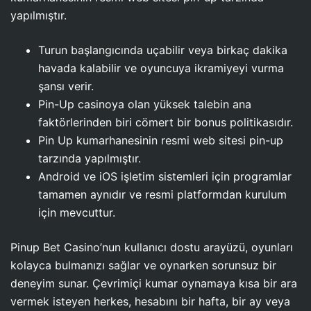
yapılmıştır.
Turun başlangıcında uçabilir veya birkaç dakika
havada kalabilir ve oyuncuya ikramiyeyi vurma
şansı verir.
Pin-Up casinoya olan yüksek talebin ana
faktörlerinden biri cömert bir bonus politikasıdır.
Pin Up kumarhanesinin resmi web sitesi pin-up
tarzında yapılmıştır.
Android ve iOS işletim sistemleri için programlar
tamamen aynıdır ve resmi platformdan kurulum
için mevcuttur.
Pinup Bet Casino’nun kullanıcı dostu arayüzü, oyunları
kolayca bulmanızı sağlar ve oynarken sorunsuz bir
deneyim sunar. Çevrimiçi kumar oynamaya kısa bir ara
vermek isteyen herkes, hesabını bir hafta, bir ay veya