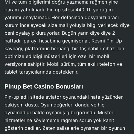
Mi ve tüm bilgilerimi doğru yazmama rağmen yine
param yatırılmadı. Pin up sitesi 440 TL yaptığım
yatırımı onaylamadı. Her defasında dosyanızı aracı
kurum inceleyecek size mail yoluyla bilgi verilecek diye
beni oyalayıp duruyorlar. Bugün yarın diye diye 2
haftadır parayı hesabıma geçmiyorlar. Resmi Pin-Up
kaynağı, platformun herhangi bir taşınabilir cihaz için
optimize edildiği müşterileri için özel bir mobil
versiyona sahiptir. Mobil sürüm, tüm akıllı telefon ve
tablet tarayıcılarında desteklenir.
Pinup Bet Casino Bonusları
Pin-up adlı sitede aviator oyunundaki hata yüzünden
bakiyem düştü. Oyun değerleri dondu ve hiç
oynamadığı halde oynamış gibi göründü. Müşteri
hizmetlerine söylememe rağmen sorun yok kanıt
gösterin dediler. Zaten saliselerle oynanan bir oyunun