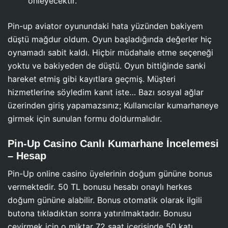
önleyecektir.
Pin-up aviator oyunundaki hata yüzünden bakiyem
düştü mağdur oldum. Oyun başladığında değerler hiç
oynamadı sabit kaldı. Hiçbir müdahale etme seçeneği
yoktu ve bakiyeden de düştü. Oyun bittiğinde sanki
hareket etmiş gibi kayıtlara geçmiş. Müşteri
hizmetlerine söyledim kanıt iste… Bazı sosyal ağlar
üzerinden giriş yapamazsınız; Kullanıcılar kumarhaneye
girmek için sunulan formu doldurmalıdır.
Pin-Up Casino Canlı Kumarhane İncelemesi
– Hesap
Pin-Up online casino üyelerinin doğum gününe bonus
vermektedir. 50 TL bonusu hesabı onaylı herkes
doğum gününe alabilir. Bonus otomatik olarak ilgili
butona tıkladıktan sonra yatırılmaktadır. Bonusu
çevirmek için o miktar 72 saat içerisinde 50 katı