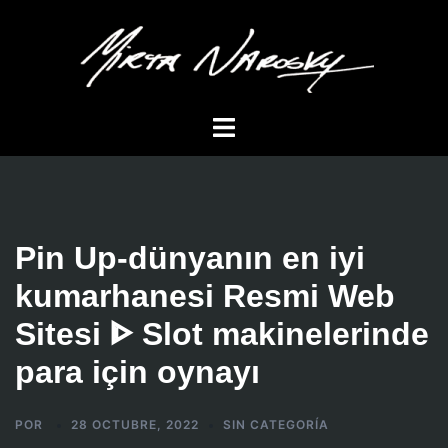
Saltar
al
contenido
Alternar
menú
Pin Up-dünyanın en iyi
kumarhanesi Resmi Web
Sitesi ᐈ Slot makinelerinde
para için oynayı
POR
28 OCTUBRE, 2022
SIN CATEGORÍA