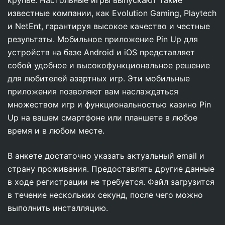
известные компании, как Evolution Gaming, Playtech
и NetEnt, гарантируя высокое качество и честные
результаты. Мобильное приложение Pin Up для
устройств на базе Android и iOS представляет
собой удобное и высокофункциональное решение
для любителей азартных игр. Эти мобильные
приложения позволяют вам наслаждаться
множеством игр и функциональностью казино Pin
Up на вашем смартфоне или планшете в любое
время и в любом месте.
В анкете достаточно указать актуальный email и
страну проживания. Предоставлять другие данные
в ходе регистрации не требуется. Файл загрузится
в течение нескольких секунд, после чего можно
выполнить инсталляцию.