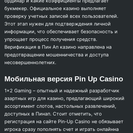
ординар и какие коэффициенты предлагает
букмекер. Официальное казино выполняет
проверку учетных записей всех пользователей.
Этот этап нужен для подтверждения личной
информации, что обеспечивает безопасность и
упрощает процесс получения средств.
Верификация в Пин Ап казино направлена на
предотвращение мошенничества и доступа
несовершеннолетних.
Мобильная версия Pin Up Casino
1×2 Gaming – опытный и надежный разработчик
азартных игр для казино, предлагающий широкий
ассортимент слотов, настольных развлечений,
доступных в Пинап. Стоит отметить, что
регистрация на сайте Pin-Up Casino не обязывает
игрока сразу пополнять счет и играть онлайнна