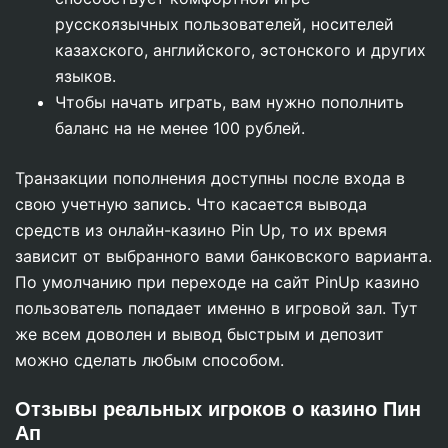
русскоязычных пользователей, носителей
казахского, английского, эстонского и других
языков.
Чтобы начать играть, вам нужно пополнить
баланс на не менее 100 рублей.
Транзакции пополнения доступны после входа в
свою учетную запись. Что касается вывода
средств из онлайн-казино Pin Up, то их время
зависит от выбранного вами банковского варианта.
По умолчанию при переходе на сайт PinUp казино
пользователь попадает именно в игровой зал. Тут
же всем доволен и вывод быстрым и депозит
можно сделать любым способом.
Отзывы реальных игроков о казино Пин
Ап