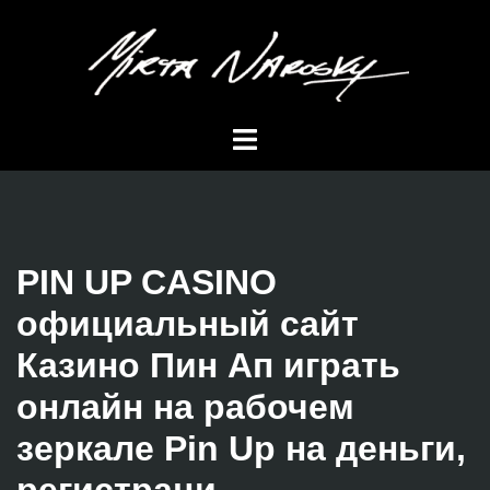
Saltar
al
contenido
Alternar
menú
PIN UP CASINO
официальный сайт
Казино Пин Ап играть
онлайн на рабочем
зеркале Pin Up на деньги,