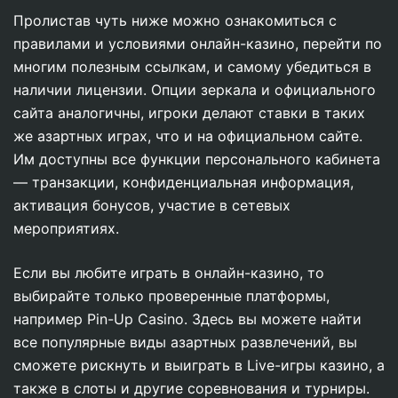
Пролистав чуть ниже можно ознакомиться с
правилами и условиями онлайн-казино, перейти по
многим полезным ссылкам, и самому убедиться в
наличии лицензии. Опции зеркала и официального
сайта аналогичны, игроки делают ставки в таких
же азартных играх, что и на официальном сайте.
Им доступны все функции персонального кабинета
— транзакции, конфиденциальная информация,
активация бонусов, участие в сетевых
мероприятиях.
Если вы любите играть в онлайн-казино, то
выбирайте только проверенные платформы,
например Pin-Up Casino. Здесь вы можете найти
все популярные виды азартных развлечений, вы
сможете рискнуть и выиграть в Live-игры казино, а
также в слоты и другие соревнования и турниры.