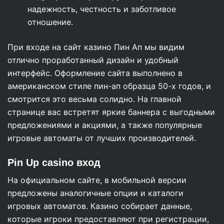
надежность, честность и заботливое
отношение.
При входе на сайт казино Пин Ап мы видим
отлично проработанный дизайн и удобный
интерфейс. Оформление сайта выполнено в
американском стиле пин-ап образца 50-х годов, и
смотрится это весьма солидно. На главной
странице вас встретят яркие баннера с выгодными
предложениями и акциями, а также популярные
игровые автоматы от лучших производителей.
Pin Up casino вход
На официальном сайте, в мобильной версии
предложены аналогичные опции и каталоги
игровых автоматов. Казино собирает данные,
которые игроки предоставляют при регистрации,