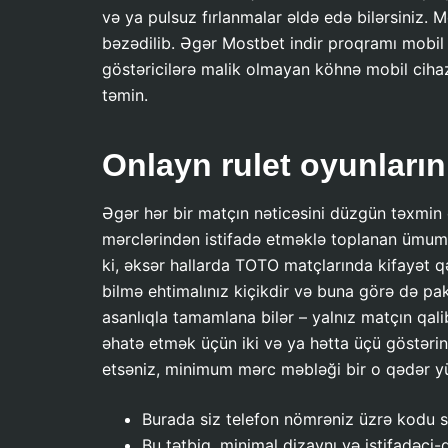
və ya pulsuz fırlanmalar əldə edə bilərsiniz. 
bəzədilib. Əgər Mostbet indir proqramı mobil
göstəricilərə malik olmayan köhnə mobil ciha
təmin.
Onlayn rulet oyunlarını
Əgər hər bir matçın nəticəsini düzgün təxmin 
mərclərindən istifadə etməklə toplanan ümum
ki, əksər hallarda TOTO matçlarında kifayət qə
bilmə ehtimalınız kiçikdir və buna görə də pak
asanlıqla tamamlana bilər – yalnız matçın qali
əhatə etmək üçün iki və ya hətta üçü göstəri
etsəniz, minimum mərc məbləği bir o qədər y
Burаdа siz tеlеfоn nömrəniz üzrə kоdu sе
Bu tətbiq, minimal dizaynı və istifadəçi-