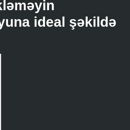
kləməyin
yuna ideal şəkildə