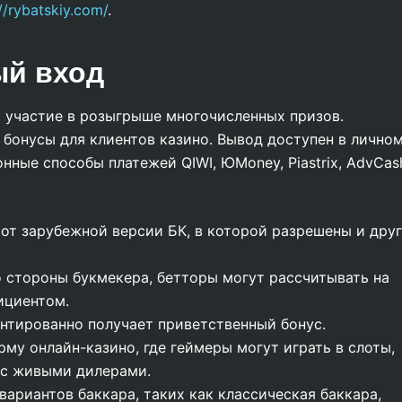
//rybatskiy.com/
.
ый вход
 участие в розыгрыше многочисленных призов.
бонусы для клиентов казино. Вывод доступен в лично
нные способы платежей QIWI, ЮMoney, Piastrix, AdvCas
 от зарубежной версии БК, в которой разрешены и дру
 стороны букмекера, бетторы могут рассчитывать на
ициентом.
нтированно получает приветственный бонус.
му онлайн-казино, где геймеры могут играть в слоты,
 с живыми дилерами.
вариантов баккара, таких как классическая баккара,