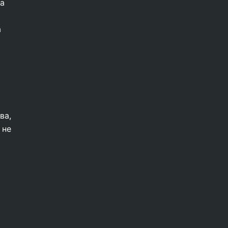
на
а
ва,
 не