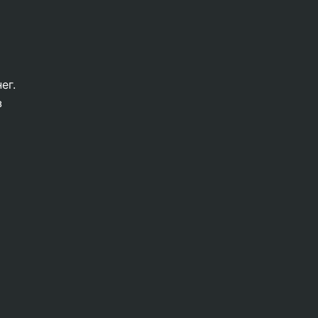
ег.
з