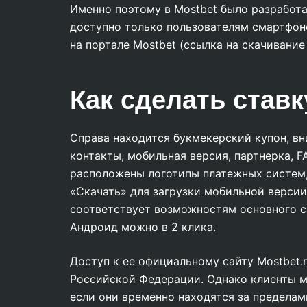
Именно поэтому в Mostbet было разработ
доступно только пользователям смартфоно
на портале Mostbet (ссылка на скачивание
Как сделать ставк
Справа находится букмекерский купон, вн
контакты, мобильная версия, партнерка, 
расположены логотипы платежных систем,
«Скачать» для загрузки мобильной версии
соответствует возможностям основного с
Андроид можно в 2 клика.
Доступ к ее официальному сайту Mostbet.
Российской Федерации. Однако клиенты мо
если они временно находятся за пределами