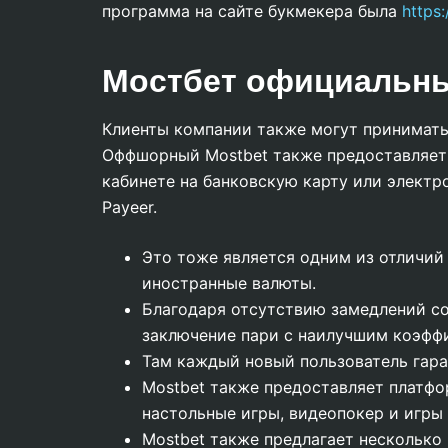
программа на сайте букмекера была
https:
Мостбет официальн
Клиенты компании также могут принимать
Оффшорный Mostbet также предоставляет 
кабинете на банковскую карту или электро
Payeer.
Это тоже является одним из отличий
иностранные валюты.
Благодаря отсутствию замедлений со
заключение пари с наилучшим коэфф
Там каждый новый пользователь гара
Mostbet также предоставляет платфор
настольные игры, видеопокер и игры
Mostbet также предлагает несколько 