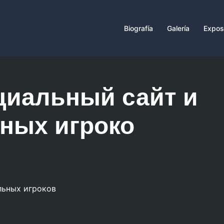
Biografía
Galería
Expos
циальный сайт и
ных игроко
льных игроков