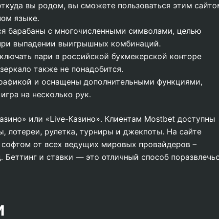
 откуда вы родом, вы сможете пользоваться этим сайто
ом языке.
я барабаны с многочисленными символами, целью
 при выпадении выигрышных комбинаций.
аключать пари в российской букмекерской конторе
 зеркало также не понадобится.
графикой и оснащены дополнительными функциями,
игра на несколько рук.
азино» или «Live-Казино». Клиентам Mostbet доступны
, лотереи, рулетка, турниры и джекпоты. На сайте
 софтом от всех ведущих мировых провайдеров –
т.д. Беттинг и ставки — это отличный способ поразвлечь
и