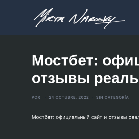
Saltar
al
contenido
Мостбет: офи
отзывы реаль
POR
24 OCTUBRE, 2022
SIN CATEGORÍA
Мостбет: официальный сайт и отзывы реа