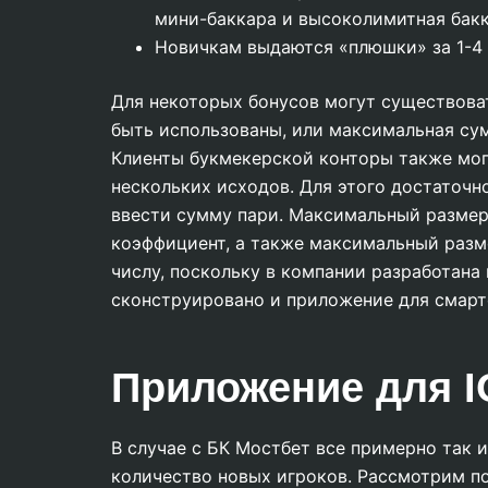
мини-баккара и высоколимитная бакк
Новичкам выдаются «плюшки» за 1-4 
Для некоторых бонусов могут существоват
быть использованы, или максимальная су
Клиенты букмекерской конторы также могу
нескольких исходов. Для этого достаточн
ввести сумму пари. Максимальный размер 
коэффициент, а также максимальный разм
числу, поскольку в компании разработана 
сконструировано и приложение для смарт
Приложение для 
В случае с БК Мостбет все примерно так 
количество новых игроков. Рассмотрим п