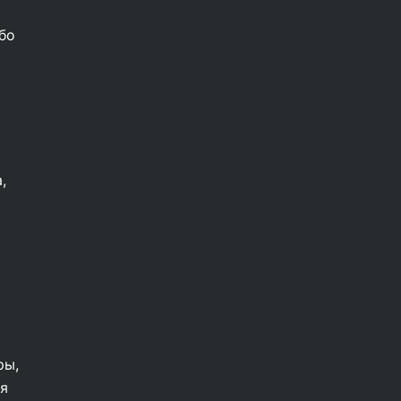
бо
,
ры,
ая