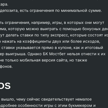
ара.
депозита, есть ограничения по минимальной сумме.
ь ограничения, например, игры, в которых они могут
мма, которую можно выиграть с помощью бонусных ден
т делать ставки по типу экспресс, которые состоят и
о нажать на коэффициенты двух или более исходов,
ставки указывается прямо в купоне, как и итоговый
ер выигрыша. Однако БК Мостбет нельзя отнести к их
не только мобильная версия сайта, но также
фонов.
IOS
и вышло, чему сейчас свидетельствует немалое
одробнее особенности игры с этим букмекером и