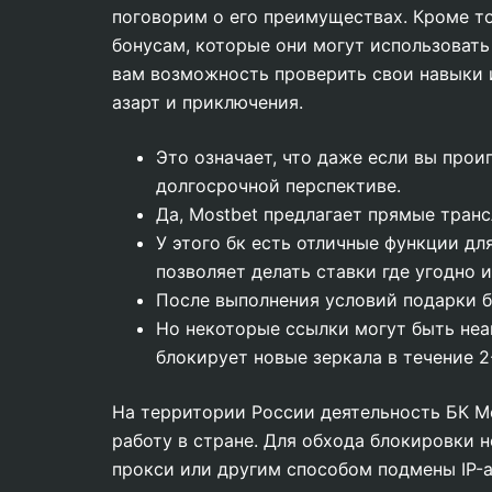
поговорим о его преимуществах. Кроме т
бонусам, которые они могут использовать
вам возможность проверить свои навыки и
азарт и приключения.
Это означает, что даже если вы проиг
долгосрочной перспективе.
Да, Mostbet предлагает прямые тран
У этого бк есть отличные функции д
позволяет делать ставки где угодно и
После выполнения условий подарки б
Но некоторые ссылки могут быть неа
блокирует новые зеркала в течение 2
На территории России деятельность БК Mo
работу в стране. Для обхода блокировки 
прокси или другим способом подмены IP-а