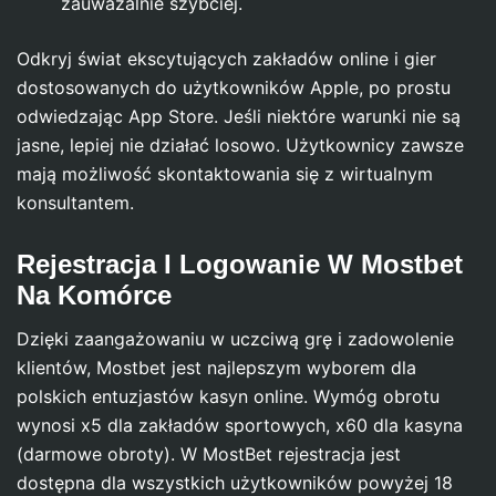
zauważalnie szybciej.
Odkryj świat ekscytujących zakładów online i gier
dostosowanych do użytkowników Apple, po prostu
odwiedzając App Store. Jeśli niektóre warunki nie są
jasne, lepiej nie działać losowo. Użytkownicy zawsze
mają możliwość skontaktowania się z wirtualnym
konsultantem.
Rejestracja I Logowanie W Mostbet
Na Komórce
Dzięki zaangażowaniu w uczciwą grę i zadowolenie
klientów, Mostbet jest najlepszym wyborem dla
polskich entuzjastów kasyn online. Wymóg obrotu
wynosi x5 dla zakładów sportowych, x60 dla kasyna
(darmowe obroty). W MostBet rejestracja jest
dostępna dla wszystkich użytkowników powyżej 18