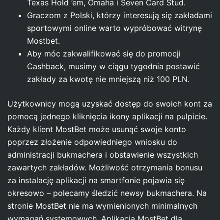
Texas Hold ’em, Omaha i Seven Card Stud.
Graczom z Polski, którzy interesują się zakładami
sportowymi online warto wypróbować witrynę
Mostbet.
Aby móc zakwalifikować się do promocji
Cashback, musimy w ciągu tygodnia postawić
zakłady za kwotę nie mniejszą niż 100 PLN.
Użytkownicy mogą uzyskać dostęp do swoich kont za
pomocą jednego kliknięcia ikony aplikacji na pulpicie.
Każdy klient MostBet może usunąć swoje konto
poprzez złożenie odpowiedniego wniosku do
administracji bukmachera i obstawienie wszystkich
zawartych zakładów. Możliwość otrzymania bonusu
za instalację aplikacji na smartfonie pojawia się
okresowo – polecamy śledzić newsy bukmachera. Na
stronie MostBet nie ma wymienionych minimalnych
wymagań systemowych. Aplikacja MostBet dla