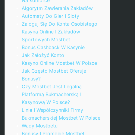
Na Komórce
Algorytm Zawierania Zakładów
Automaty Do Gier I Sloty
Zaloguj Się Do Konta Osobistego
Kasyna Online I Zakładów
Sportowych Mostbet
Bonus Cashback W Kasynie
Jak Założyć Konto
Kasyno Online Mostbet W Polsce
Jak Często Mostbet Oferuje
Bonusy?
Czy Mostbet Jest Legalną
Platformą Bukmacherską I
Kasynową W Polsce?
Linie I Współczynniki Firmy
Bukmacherskiej Mostbet W Polsce
Wady Mostbetu
Bonusy I Promocje Mostbet