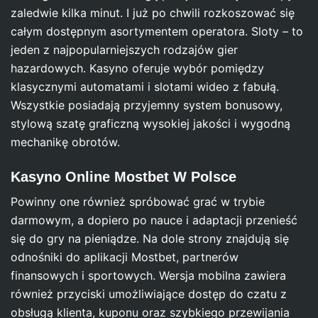
zaledwie kilka minut. I już po chwili rozkoszować się
całym dostępnym asortymentem operatora. Sloty – to
jeden z najpopularniejszych rodzajów gier
hazardowych. Kasyno oferuje wybór pomiędzy
klasycznymi automatami i slotami wideo z fabułą.
Wszystkie posiadają przyjemny system bonusowy,
stylową szatę graficzną wysokiej jakości i wygodną
mechanikę obrotów.
Kasyno Online Mostbet W Polsce
Powinny one również spróbować grać w trybie
darmowym, a dopiero po nauce i adaptacji przenieść
się do gry na pieniądze. Na dole strony znajdują się
odnośniki do aplikacji Mostbet, partnerów
finansowych i sportowych. Wersja mobilna zawiera
również przyciski umożliwiające dostęp do czatu z
obsługą klienta, kuponu oraz szybkiego przewijania