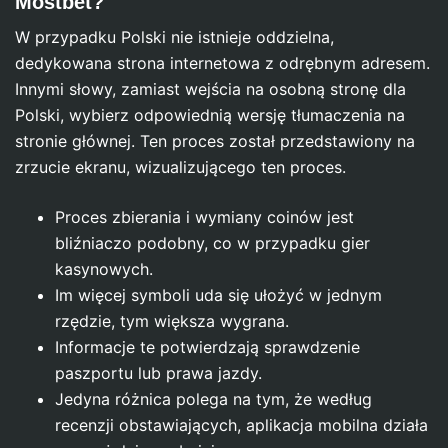
Mostbet?
W przypadku Polski nie istnieje oddzielna,
dedykowana strona internetowa z odrębnym adresem.
Innymi słowy, zamiast wejścia na osobną stronę dla
Polski, wybierz odpowiednią wersję tłumaczenia na
stronie głównej. Ten proces został przedstawiony na
zrzucie ekranu, wizualizującego ten proces.
Proces zbierania i wymiany coinów jest
bliźniaczo podobny, co w przypadku gier
kasynowych.
Im więcej symboli uda się ułożyć w jednym
rzędzie, tym większa wygrana.
Informacje te potwierdzają sprawdzenie
paszportu lub prawa jazdy.
Jedyna różnica polega na tym, że według
recenzji obstawiających, aplikacja mobilna działa