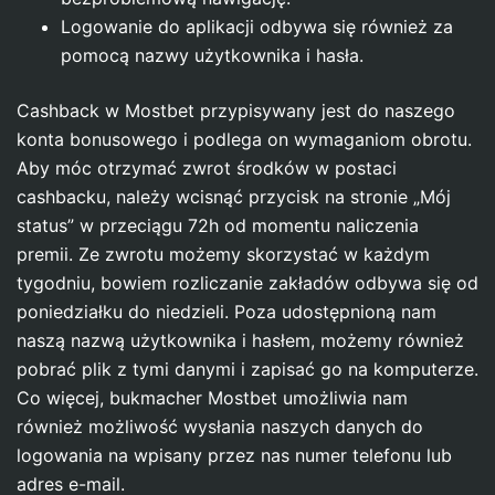
Logowanie do aplikacji odbywa się również za
pomocą nazwy użytkownika i hasła.
Cashback w Mostbet przypisywany jest do naszego
konta bonusowego i podlega on wymaganiom obrotu.
Aby móc otrzymać zwrot środków w postaci
cashbacku, należy wcisnąć przycisk na stronie „Mój
status” w przeciągu 72h od momentu naliczenia
premii. Ze zwrotu możemy skorzystać w każdym
tygodniu, bowiem rozliczanie zakładów odbywa się od
poniedziałku do niedzieli. Poza udostępnioną nam
naszą nazwą użytkownika i hasłem, możemy również
pobrać plik z tymi danymi i zapisać go na komputerze.
Co więcej, bukmacher Mostbet umożliwia nam
również możliwość wysłania naszych danych do
logowania na wpisany przez nas numer telefonu lub
adres e-mail.