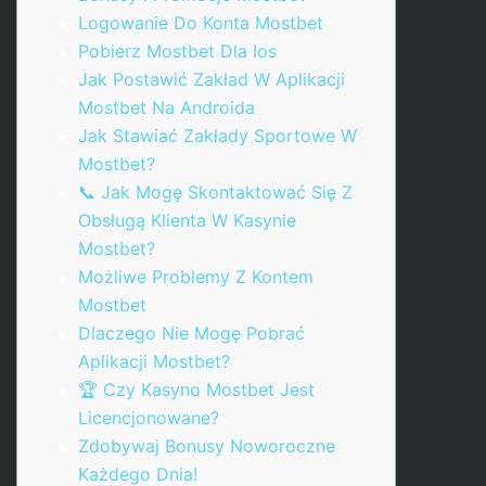
Logowanie Do Konta Mostbet
Pobierz Mostbet Dla Ios
Jak Postawić Zakład W Aplikacji
Mostbet Na Androida
Jak Stawiać Zakłady Sportowe W
Mostbet?
📞 Jak Mogę Skontaktować Się Z
Obsługą Klienta W Kasynie
Mostbet?
Możliwe Problemy Z Kontem
Mostbet
Dlaczego Nie Mogę Pobrać
Aplikacji Mostbet?
🏆 Czy Kasyno Mostbet Jest
Licencjonowane?
Zdobywaj Bonusy Noworoczne
Każdego Dnia!