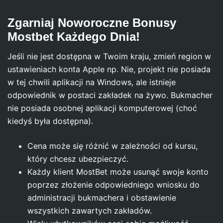
Zgarniaj Noworoczne Bonusy
Mostbet Każdego Dnia!
Jeśli nie jest dostępna w Twoim kraju, zmień region w
ustawieniach konta Apple np. Nie, projekt nie posiada
w tej chwili aplikacji na Windows, ale istnieje
odpowiednik w postaci zakładek na żywo. Bukmacher
nie posiada osobnej aplikacji komputerowej (choć
kiedyś była dostępna).
Cena może się różnić w zależności od kursu,
który chcesz ubezpieczyć.
Każdy klient MostBet może usunąć swoje konto
poprzez złożenie odpowiedniego wniosku do
administracji bukmachera i obstawienie
wszystkich zawartych zakładów.