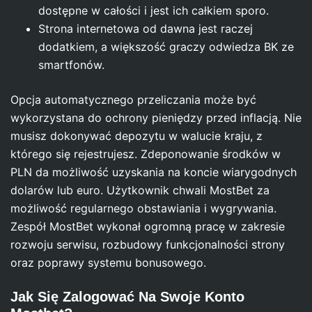
dostępne w całości i jest ich całkiem sporo.
Strona internetowa od dawna jest raczej
dodatkiem, a większość graczy odwiedza BK ze
smartfonów.
Opcja automatycznego przeliczania może być
wykorzystana do ochrony pieniędzy przed inflacją. Nie
musisz dokonywać depozytu w walucie kraju, z
którego się rejestrujesz. Zdeponowanie środków w
PLN da możliwość uzyskania na koncie wiarygodnych
dolarów lub euro. Użytkownik chwali MostBet za
możliwość regularnego obstawiania i wygrywania.
Zespół MostBet wykonał ogromną pracę w zakresie
rozwoju serwisu, rozbudowy funkcjonalności strony
oraz poprawy systemu bonusowego.
Jak Się Zalogować Na Swoje Konto