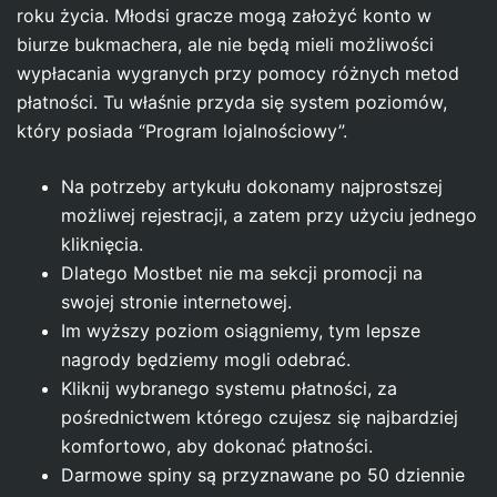
roku życia. Młodsi gracze mogą założyć konto w
biurze bukmachera, ale nie będą mieli możliwości
wypłacania wygranych przy pomocy różnych metod
płatności. Tu właśnie przyda się system poziomów,
który posiada “Program lojalnościowy”.
Na potrzeby artykułu dokonamy najprostszej
możliwej rejestracji, a zatem przy użyciu jednego
kliknięcia.
Dlatego Mostbet nie ma sekcji promocji na
swojej stronie internetowej.
Im wyższy poziom osiągniemy, tym lepsze
nagrody będziemy mogli odebrać.
Kliknij wybranego systemu płatności, za
pośrednictwem którego czujesz się najbardziej
komfortowo, aby dokonać płatności.
Darmowe spiny są przyznawane po 50 dziennie