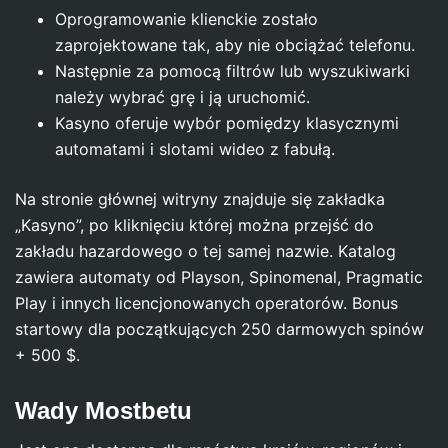
Oprogramowanie klienckie zostało
zaprojektowane tak, aby nie obciążać telefonu.
Następnie za pomocą filtrów lub wyszukiwarki
należy wybrać grę i ją uruchomić.
Kasyno oferuje wybór pomiędzy klasycznymi
automatami i slotami wideo z fabułą.
Na stronie głównej witryny znajduje się zakładka
„Kasyno”, po kliknięciu której można przejść do
zakładu hazardowego o tej samej nazwie. Katalog
zawiera automaty od Playson, Spinomenal, Pragmatic
Play i innych licencjonowanych operatorów. Bonus
startowy dla początkujących 250 darmowych spinów
+ 500 $.
Wady Mostbetu