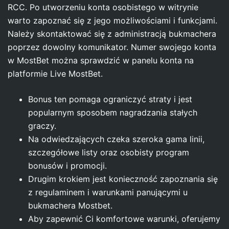
RCC. Po utworzeniu konta osobistego w witrynie
warto zapoznać się z jego możliwościami i funkcjami.
Należy skontaktować się z administracją bukmachera
poprzez dowolny komunikator. Numer swojego konta
w MostBet można sprawdzić w panelu konta na
platformie Live MostBet.
Bonus ten pomaga ograniczyć straty i jest
popularnym sposobem nagradzania stałych
graczy.
Na odwiedzających czeka szeroka gama linii,
szczegółowe listy oraz osobisty program
bonusów i promocji.
Drugim krokiem jest konieczność zapoznania się
z regulaminem i warunkami panującymi u
bukmachera Mostbet.
Aby zapewnić Ci komfortowe warunki, oferujemy