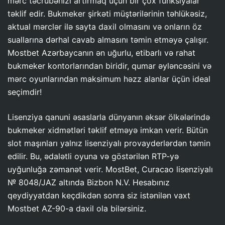
mərc təcrübənizi artırmaq üçün bir çox funksiyalar
təklif edir. Bukmeker şirkəti müştərilərinin təhlükəsiz,
aktual mərclər ilə sayta daxil olmasını və onların öz
suallarına dərhal cavab almasını təmin etməyə çalışır.
Mostbet Azərbaycanın ən uğurlu, etibarlı və rahat
bukmeker kontorlarından biridir, qumar əyləncəsini və
mərc oyunlarından maksimum həzz alanlar üçün ideal
seçimdir!
Lisenziya qanuni əsaslarla dünyanın əksər ölkələrində
bukmeker xidmətləri təklif etməyə imkan verir. Bütün
slot maşınları yalnız lisenziyalı provayderlərdən təmin
edilir. Bu, ədalətli oyuna və göstərilən RTP-yə
uyğunluğa zəmanət verir. MostBet, Curacao lisenziyalı
№ 8048/JAZ altında Bizbon N.V. Hesabınız
qeydiyyatdan keçdikdən sonra siz istənilən vaxt
Mostbet AZ-90-a daxil ola bilərsiniz.