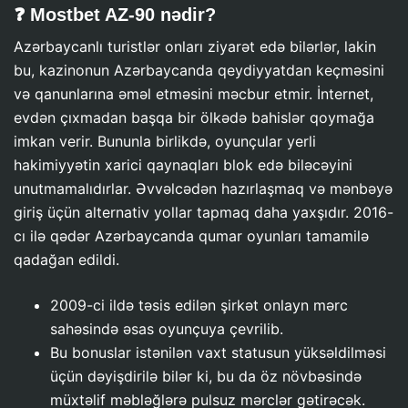
❓ Mostbet AZ-90 nədir?
Azərbaycanlı turistlər onları ziyarət edə bilərlər, lakin
bu, kazinonun Azərbaycanda qeydiyyatdan keçməsini
və qanunlarına əməl etməsini məcbur etmir. İnternet,
evdən çıxmadan başqa bir ölkədə bahislər qoymağa
imkan verir. Bununla birlikdə, oyunçular yerli
hakimiyyətin xarici qaynaqları blok edə biləcəyini
unutmamalıdırlar. Əvvəlcədən hazırlaşmaq və mənbəyə
giriş üçün alternativ yollar tapmaq daha yaxşıdır. 2016-
cı ilə qədər Azərbaycanda qumar oyunları tamamilə
qadağan edildi.
2009-ci ildə təsis edilən şirkət onlayn mərc
sahəsində əsas oyunçuya çevrilib.
Bu bonuslar istənilən vaxt statusun yüksəldilməsi
üçün dəyişdirilə bilər ki, bu da öz növbəsində
müxtəlif məbləğlərə pulsuz mərclər gətirəcək.