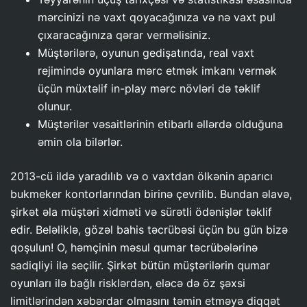
mərcinizi nə vaxt qoyacağınıza və nə vaxt pul
çıxaracağınıza qərar verməlisiniz.
Müştərilərə, oyunun gedişatında, real vaxt
rejimində oyunlara mərc etmək imkanı vermək
üçün müxtəlif in-play mərc növləri də təklif
olunur.
Müştərilər vəsaitlərinin etibarlı əllərdə olduğuna
əmin ola bilərlər.
2013-cü ildə yaradılıb və o vaxtdan ölkənin aparıcı
bukmeker kontorlarından birinə çevrilib. Bundan əlavə,
şirkət əla müştəri xidməti və sürətli ödənişlər təklif
edir. Beləliklə, gözəl bahis təcrübəsi üçün bu gün bizə
qoşulun! O, həmçinin məsul qumar təcrübələrinə
sadiqliyi ilə seçilir. Şirkət bütün müştərilərin qumar
oyunları ilə bağlı risklərdən, eləcə də öz şəxsi
limitlərindən xəbərdar olmasını təmin etməyə diqqət