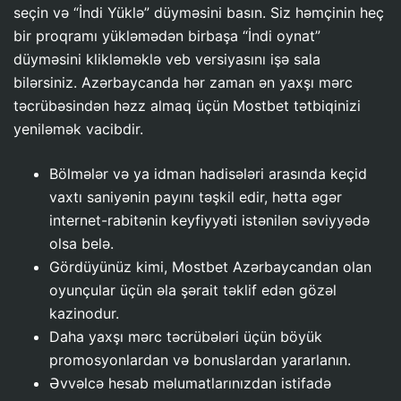
seçin və “İndi Yüklə” düyməsini basın. Siz həmçinin heç
bir proqramı yükləmədən birbaşa “İndi oynat”
düyməsini klikləməklə veb versiyasını işə sala
bilərsiniz. Azərbaycanda hər zaman ən yaxşı mərc
təcrübəsindən həzz almaq üçün Mostbet tətbiqinizi
yeniləmək vacibdir.
Bölmələr və ya idman hadisələri arasında keçid
vaxtı saniyənin payını təşkil edir, hətta əgər
internet-rabitənin keyfiyyəti istənilən səviyyədə
olsa belə.
Gördüyünüz kimi, Mostbet Azərbaycandan olan
oyunçular üçün əla şərait təklif edən gözəl
kazinodur.
Daha yaxşı mərc təcrübələri üçün böyük
promosyonlardan və bonuslardan yararlanın.
Əvvəlcə hesab məlumatlarınızdan istifadə