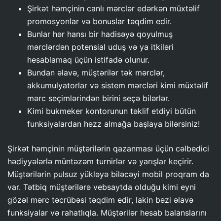
Şirkət həmçinin canlı mərclər edərkən müxtəlif
promosyonlar və bonuslar təqdim edir.
Bunlar hər hansı bir hadisəyə qoyulmuş
mərclərdən potensial uduş və ya itkiləri
hesablamaq üçün istifadə olunur.
Bundan əlavə, müştərilər tək mərclər,
akkumulyatorlar və sistem mərcləri kimi müxtəlif
mərc seçimlərindən birini seçə bilərlər.
Kimi bukmeker kontorunun təklif etdiyi bütün
funksiyalardan həzz almağa başlaya bilərsiniz!
Şirkət həmçinin müştərilərin qazanması üçün cəlbedici
hədiyyələrlə müntəzəm turnirlər və yarışlar keçirir.
Müştərilərin pulsuz yükləyə biləcəyi mobil proqram da
var. Tətbiq müştərilərə vebsaytda olduğu kimi eyni
gözəl mərc təcrübəsi təqdim edir, lakin bəzi əlavə
funksiyalar və rahatlıqla. Müştərilər hesab balanslarını