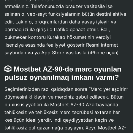
etməlisiniz. Telefonunuzda brauzer vasitəsilə işə
salınan o, veb-sayt funksiyalarının bütün dəstini ehtiva
edir. Lakin o, proqramlardan daha yavaş işləyir və
barmaq izi ilə giriş ilə trafikə qənaət etmir. Bəli,
bukmeker kontoru Kurakao hökumətinin verdiyi
lisenziya əsasında fəaliyyət göstərir Rəsmi internet
saytından və ya App Store vasitəsilə (iPhone üçün)
🎲 Mostbet AZ-90-də mərc oyunları
pulsuz oynanılmaq imkanı varmı?
Seçimlərinizdən razı qaldıqdan sonra “Mərc yerləşdirin”
düyməsini klikləyin və mərciniz qəbul ediləcək. Bütün
bu xüsusiyyətləri ilə Mostbet AZ-90 Azərbaycanda
təhlükəsiz və təhlükəsiz mərc təcrübəsi axtaran hər
kəs üçün ideal yerdir. İndi qeydiyyatdan keçin və
təhlükəsiz pul qazanmağa başlayın. Xeyr, Mostbet AZ-