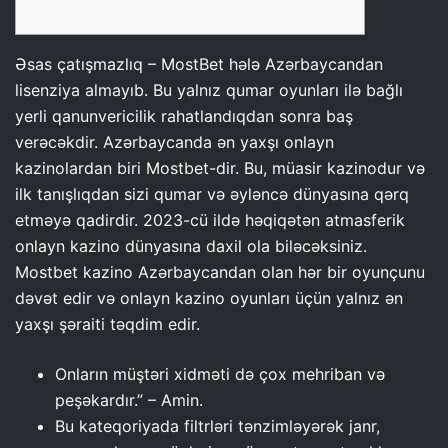
Əsas çatışmazlıq – MostBet hələ Azərbaycandan
lisenziya almayıb. Bu yalnız qumar oyunları ilə bağlı
yerli qanunvericilik rahatlandıqdan sonra baş
verəcəkdir. Azərbaycanda ən yaxşı onlayn
kazinolardan biri Mostbet-dir. Bu, müasir kazinodur və
ilk tanışlıqdan sizi qumar və əyləncə dünyasına qərq
etməyə qadirdir. 2023-cü ildə həqiqətən atmasferik
onlayn kazino dünyasına daxil ola biləcəksiniz.
Mostbet kazino Azərbaycandan olan hər bir oyunçunu
dəvət edir və onlayn kazino oyunları üçün yalnız ən
yaxşı şəraiti təqdim edir.
Onların müştəri xidməti də çox mehriban və
peşəkardır.” – Amin.
Bu kateqoriyada filtrləri tənzimləyərək janr,