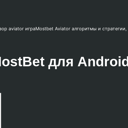
зор aviator играMostbet Aviator алгоритмы и стратегии,
stBet для Android