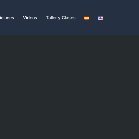
iciones
Videos
Taller y Clases