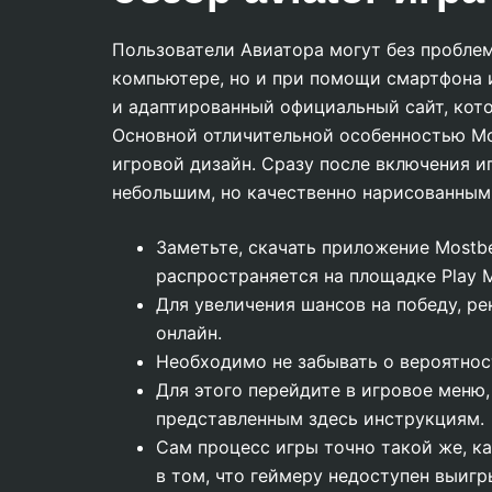
Пользователи Авиатора могут без проблем
компьютере, но и при помощи смартфона 
и адаптированный официальный сайт, кото
Основной отличительной особенностью Mos
игровой дизайн. Сразу после включения и
небольшим, но качественно нарисованны
Заметьте, скачать приложение Mostb
распространяется на площадке Play M
Для увеличения шансов на победу, ре
онлайн.
Необходимо не забывать о вероятнос
Для этого перейдите в игровое меню,
представленным здесь инструкциям.
Сам процесс игры точно такой же, ка
в том, что геймеру недоступен выиг