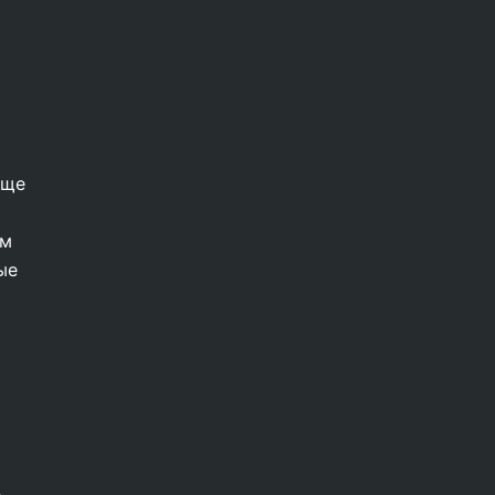
еще
ым
ые