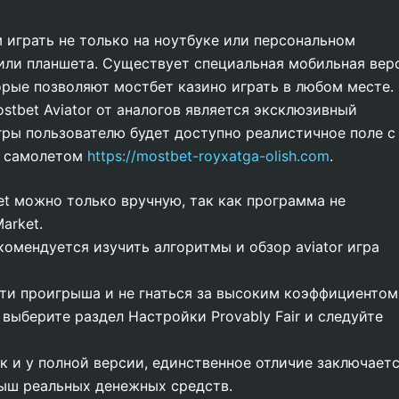
 играть не только на ноутбуке или персональном
или планшета. Существует специальная мобильная вер
рые позволяют мостбет казино играть в любом месте.
tbet Aviator от аналогов является эксклюзивный
гры пользователю будет доступно реалистичное поле с
м самолетом
https://mostbet-royxatga-olish.com
.
et можно только вручную, так как программа не
arket.
комендуется изучить алгоритмы и обзор aviator игра
ти проигрыша и не гнаться за высоким коэффициентом
 выберите раздел Настройки Provably Fair и следуйте
к и у полной версии, единственное отличие заключает
рыш реальных денежных средств.