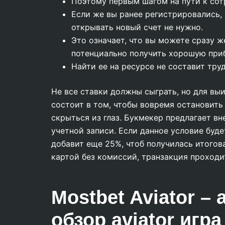
Поэтому первым шагом на пути к сот
Если же вы ранее регистрировались, 
открывать новый счет не нужно.
Это означает, что вы можете сразу ж
потенциально получить хорошую при
Найти ее на ресурсе не составит тру
Не все ставки должны сыграть, но для вы
состоит в том, чтобы вовремя остановить
скрыться из глаз. Букмекер предлагает вн
учетной записи. Если данное условие буд
добавит еще 25%, чтоб получилась итогов
картой без комиссий, транзакция проходи
Mostbet Aviator –
обзор aviator игра