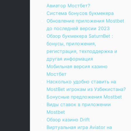
Авиатор Мостбет?
Система бонусов букмекера
Обновление приложения Mostbet
до последней версии 2023
Обзор букмекера SaturnBet :
бонусы, приложения,
регистрация, техподдержка и
другая информация
Мобильная версия казино
Мостбет
Насколько удобно ставить на
MostBet игрокам из Узбекистана?
Бонусные предложения Mostbet
Виды ставок в приложении
Mostbet
Обзор казино Drift
Виртуальная игра Aviator на