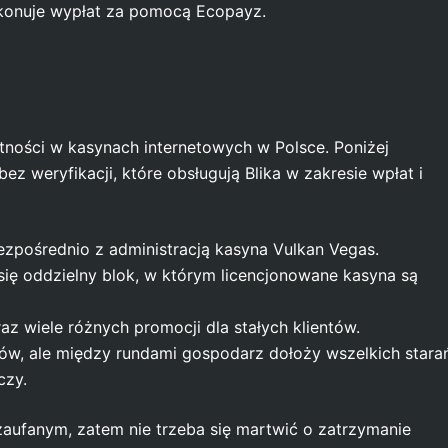
konuje wypłat za pomocą Ecopayz.
atności w kasynach internetowych w Polsce. Poniżej
ez weryfikacji, które obsługują Blika w zakresie wpłat i
zpośrednio z administracją kasyna Vulkan Vegas.
 się oddzielny blok, w którym licencjonowane kasyna są
raz wiele różnych promocji dla stałych klientów.
nów, ale między rundami gospodarz dołoży wszelkich stara
czy.
 zaufanym, zatem nie trzeba się martwić o zatrzymanie