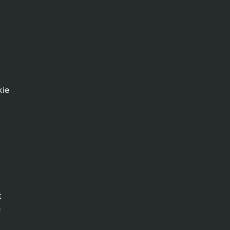
kie
t
e