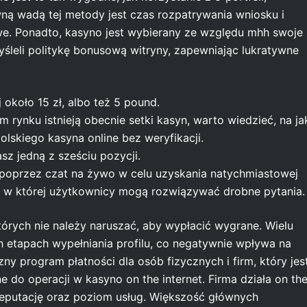
ną wadą tej metody jest czas rozpatrywania wniosku i
e. Ponadto, kasyno jest wybierany ze względu mhh swoje
śleli politykę bonusową witryny, zapewniając lukratywne
około 15 zł, albo też 5 pound.
rynku istnieją obecnie setki kasyn, warto wiedzieć, na ja
lskiego kasyna online bez weryfikacji.
sz jedną z sześciu pozycji.
poprzez czat na żywo w celu uzyskania natychmiastowej
, w której użytkownicy mogą rozwiązywać drobne pytania.
órych nie należy naruszać, aby wypłacić wygrane. Wielu
 etapach wypełniania profilu, co negatywnie wpływa na
ny program płatności dla osób fizycznych i firm, który jes
 do operacji w kasyno on the internet. Firma działa on th
 reputację oraz poziom usług. Większość głównych