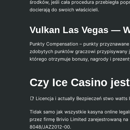
środków, jeśli cała procedura przebiegła pop
docierają do swoich właścicieli.
Vulkan Las Vegas — W
Punkty Compensation – punkty przyznawane 
zdobytych punktów graczowi przypisywany je
którego otrzymuje bonusy, nagrody i prezent
Czy Ice Casino jes
📑 Licencja i actually Bezpieczeń stwo watts
Tidak samo jak wszystkie kasyna online legal
przez firmę Brivio Limited zarejestrowaną n
8048/JAZ2012-00.