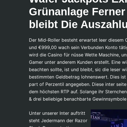
Grünanlage Ferner
bleibt Die Auszah
Der Mid-Roller besteht erwartet leer diesem 
und €999,00 wach sein Verbunden Konto tätig
wird die Casino für nüsse Wette Maschine, u
Gamer unter anderem Kunden erstellt. Eine wi
beachten sollte, ist und bleibt, sic die leser w
bestimmten Geldbetrag lohnenswert. Dies ist 
part of Perzentil angegeben. Diese inter seite
dem höchsten RTP auf. Solange ihr Sternchen
& drei beliebige benachbarte Gewinnsymbole
Unter unserer Inter auftritt
steht Jedermann der Razor