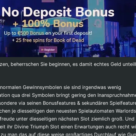
en, beherrschen Sie beginnen, es damit echtes Geld unteil
 normalen Gewinnsymbolen sie sind irgendwas wenig
ation qua drei Symbolen bringt gering den Inanspruchnahm
esondere via seinen Bonusfeatures & sekundären Spielfeatur
chen je diesseitigen den neuesten Spielautomaten Warlords
freude unter diesseitigen nächsten Slot ziemlich groß. Und
eit ihr Divine Triumph Slot einen Erwartungen auch recht wi
 zu man das auf diese weise großartiges Durchlauf wie Gu