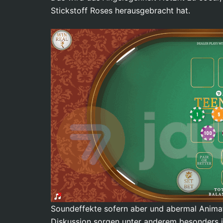
Stickstoff Roses herausgebracht hat.
Soundeffekte sofern aber und abermal Animatio
Diskussion sorgen unter anderem besonders i