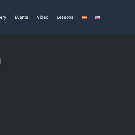
lery
Events
Video
Lessons
h
c