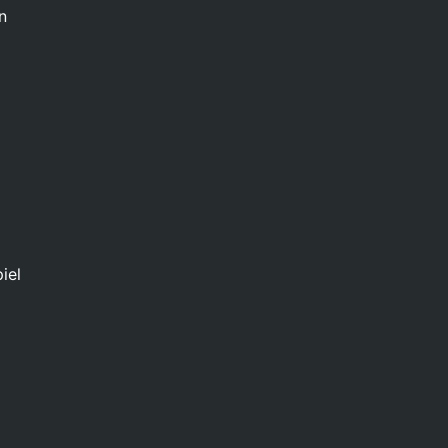
n
iel