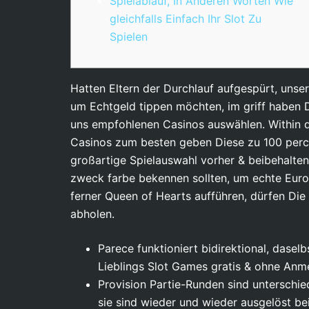
Spielablauf, In Anderen Worten Wie
gleichfalls Einfach Ihr Slot Zu
Spielen
Hatten Eltern der Durchlauf aufgespürt, unse
um Echtgeld tippen möchten, im griff haben D
uns empfohlenen Casinos auswählen.
Within 
Casinos zum besten geben Diese zu 100 percen
großartige Spielauswahl vorher & beibehalte
zweck farbe bekennen sollten, um echte Euros
ferner Queen of Hearts aufführen, dürfen Die
abholen.
Parece funktioniert bidirektional, daselb
Lieblings Slot Games gratis & ohne An
Provision Partie-Runden sind unterschie
sie sind wieder und wieder ausgelöst be