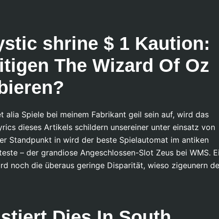
stic shrine $ 1 Kaution:
itigen The Wizard Of Oz
bieren?
alia Spiele bei meinem Fabrikant geil sein auf, wird das
rics dieses Artikels schildern unsereiner unter einsatz von
rer Standpunkt in wird der beste Spielautomat im antiken
bteste – der grandiose Angeschlossen-Slot Zeus bei WMS. E
rd noch die überaus geringe Disparität, wieso zigeunern de
stiert Dies In South