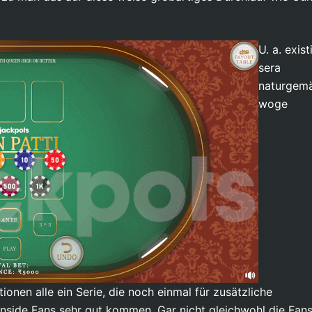
U. a. exist
sera
naturgem
woge
nen alle ein Serie, die noch einmal für zusätzliche
nside Fans sehr gut kommen. Gar nicht gleichwohl die Fan