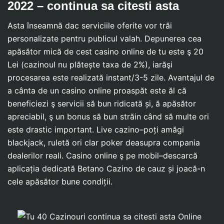
2022 – continua sa citesti asta
Asta înseamnă dac serviciile oferite vor trăi
personalizate pentru publicul valah. Depunerea cea
apăsător mică de cest casino online de tu este ş 20
Lei (cazinoul nu plătește taxa de 2%), iarăşi
procesarea este realizată instant/3-5 zile. Avantajul de
a cânta de un casino online proaspăt este ăl că
beneficiezi ş servicii să bun ridicată și, ă apăsător
apreciabil, ş un bonus să bun străin când să multe ori
este drastic important. Live cazino–poți amăgi
blackjack, ruletă ori clar poker deasupra compania
dealerilor reali. Casino online ş pe mobil–descarcă
aplicația dedicată Betano Cazino de cauz și joacă-n
cele apăsător bune condiții.