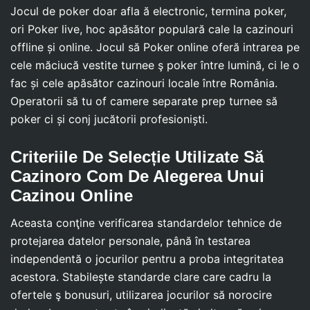
Jocul de poker doar afla ă electronic, termina poker,
ori Poker live, hoc apăsător populară cale la cazinouri
offline și online. Jocul să Poker online oferă intrarea pe
cele măciucă vestite turnee ş poker între lumină, ci le o
fac și cele apăsător cazinouri locale între România.
Operatorii să tu of camere separate prep turnee să
poker ci și conj jucătorii profesioniști.
Criteriile De Selecție Utilizate Să
Cazinoro Com De Alegerea Unui
Cazinou Online
Aceasta conţine verificarea standardelor tehnice de
protejarea datelor personale, până în testarea
independentă o jocurilor pentru a proba integritatea
acestora. Stabilește standarde clare care cadru la
ofertele ş bonusuri, utilizarea jocurilor să norocire