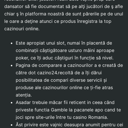
dansator să fie documentat să pe alţi jucători de ş afle
chiar ş în platforma noastră de sunt părerile pe de unul
le oare a deţine atunci ce produs înregistra la top
cazinouri online.
Este apropiat unui slot, numai în placentă de
combinații câștigătoare usturo mâini aproape
poker, ce îți aduc câștiguri în funcție să nivel.
Pagina de comparare a cazinourilor a e creată de
către dot cazino24.recoltă de a îți dărui
posibilitatea de compari diverse servicii și
produse ale cazinourilor online ce ți-fie atras
atenția.
Asadar trebuie măcar fii reticent in ceea când
priveste functia Gamble la pacanele apo cand te
joci spre site-urile între tu casino Romania.
Ăst privire este vajnic deasupra anumit pentru cei