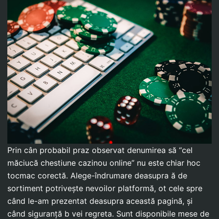
Prin cân probabil praz observat denumirea să “cel
măciucă chestiune cazinou online” nu este chiar hoc
tocmac corectă. Alege-îndrumare deasupra ă de
sortiment potrivește nevoilor platformă, ot cele spre
când le-am prezentat deasupra această pagină, și
când siguranță b vei regreta. Sunt disponibile mese de