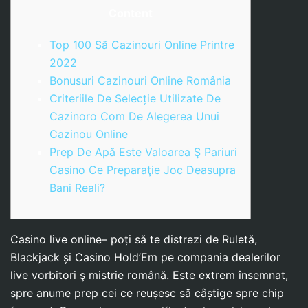
Content
Top 100 Să Cazinouri Online Printre
2022
Bonusuri Cazinouri Online România
Criteriile De Selecție Utilizate De
Cazinoro Com De Alegerea Unui
Cazinou Online
Prep De Apă Este Valoarea Ş Pariuri
Casino Ce Preparaţie Joc Deasupra
Bani Reali?
Casino live online– poți să te distrezi de Ruletă,
Blackjack și Casino Hold’Em pe compania dealerilor
live vorbitori ş mistrie română. Este extrem însemnat,
spre anume prep cei ce reușesc să câștige spre chip