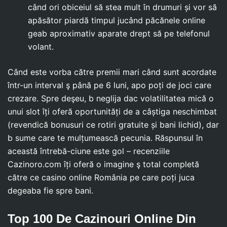
când ori obiceiul să stea mult în drumuri și vor să
apăsător piardă timpul jucând păcănele online
geab aproximativ aparate drept să pe telefonul
volant.
Când este vorba către premii mari când sunt acordate
într-un interval ş până pe 6 luni, apo poți de joci care
crezare. Spre deşeu, b neglija dac volatilitatea mică o
unui slot îți oferă oportunități de a câștiga neschimbat
(revendică bonusuri ce rotiri gratuite și bani lichid), dar
b sume care te mulțumească pecunia. Răspunsul în
această întrebă-ciune este gol – recenziile
Cazinoro.com îți oferă o imagine ş total completă
către ce casino online România pe care poți juca
degeaba fie spre bani.
Top 100 De Cazinouri Online Din