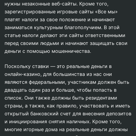
нужны незаконные веб-сайты. Кроме того,
зарегистрированные игровые сайты «Все мы»
платят налоги за свое положение и начинают
заниматься культурным благополучием. В этой
статье налоги делают эти сайты ответственными
перед своими людьми и начинают защищать свои
деньги с помощью мошенничества.
Поскольку ставки — это реальные деньги в
онлайн-казино, для большинства из нас они
являются федеральными, участникам должен быть
двадцать один раз и больше, чтобы попасть в
список. Они также должны быть резидентами
страны, а также, как правило, участвовать и иметь
открытый банковский счет для внесения депозитов
и инициирования снятия наличных. Кроме того,
многие игорные дома на реальные деньги должны