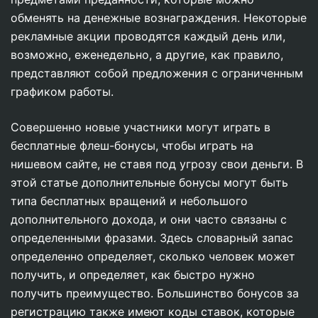
обменять на денежные вознаграждения. Некоторые
рекламные акции проводятся каждый день или,
возможно, еженедельно, а другие, как правило,
представляют собой предложения с ограниченным
графиком работы.
Совершенно новые участники могут играть в
бесплатные флеш-бонусы, чтобы играть на
нишевом сайте, не ставя под угрозу свои деньги. В
этой статье дополнительные бонусы могут быть
типа бесплатных вращений и небольшого
дополнительного дохода, и они часто связаны с
определенными фразами. Здесь словарный запас
определенно определяет, сколько человек может
получить, и определяет, как быстро нужно
получить преимущество. Большинство бонусов за
регистрацию также имеют коды ставок, которые