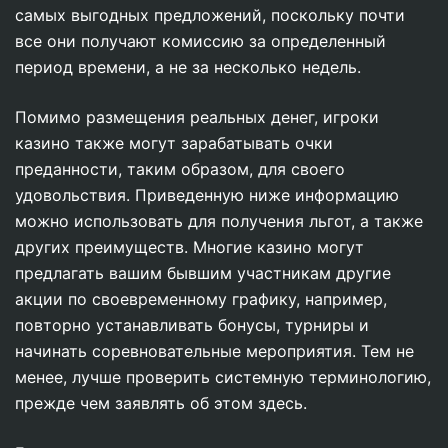
самых выгодных предложений, поскольку почти
все они получают комиссию за определенный
период времени, а не за несколько недель.
Помимо размещения реальных денег, игроки
казино также могут зарабатывать очки
преданности, таким образом, для своего
удовольствия. Приведенную ниже информацию
можно использовать для получения льгот, а также
других преимуществ. Многие казино могут
предлагать вашим бывшим участникам другие
акции по своевременному графику, например,
повторно устанавливать бонусы, турниры и
начинать соревновательные мероприятия. Тем не
менее, лучше проверить системную терминологию,
прежде чем заявлять об этом здесь.