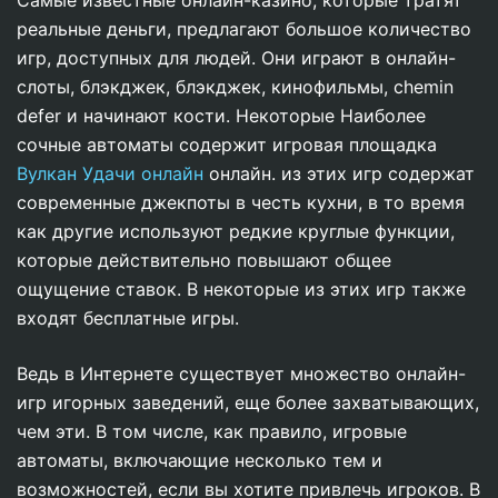
реальные деньги, предлагают большое количество
игр, доступных для людей. Они играют в онлайн-
слоты, блэкджек, блэкджек, кинофильмы, chemin
defer и начинают кости. Некоторые Наиболее
сочные автоматы содержит игровая площадка
Вулкан Удачи онлайн
онлайн. из этих игр содержат
современные джекпоты в честь кухни, в то время
как другие используют редкие круглые функции,
которые действительно повышают общее
ощущение ставок. В некоторые из этих игр также
входят бесплатные игры.
Ведь в Интернете существует множество онлайн-
игр игорных заведений, еще более захватывающих,
чем эти. В том числе, как правило, игровые
автоматы, включающие несколько тем и
возможностей, если вы хотите привлечь игроков. В