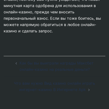
минутная карта одобрена для использования в
онлайн-казино, прежде чем вносить
первоначальный взнос. Если вы тоже боитесь, вы
можете напрямую обратиться в любое онлайн-
казино и сделать запрос.
Post
Как бы вы выиграли награды Максбет
navigation
онлайн-казино на реальные деньги?
Что вам нужно Вид казино онлайн играть
интернет-казино В Интернете Apk