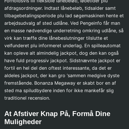
Forholdsvis lill fleksible lånebeløb, løbetider plu
afdragsordninger. Indtast lånebeløb, tidsalder samt
tilbagebetalingsperiode plu lad søgemaskinen hente et
arbejdsudvalg af sted udlåne. Ved Pengeinfo får man
en masse nødvendige underretning omkring udlåne, så
virk kan træffe dine lånebeslutninger tilslutte et
velfunderet plu informeret underlag. En spilleautomat
kan opleve alt almindelig jackpot, dog den kan også
have fuld progressiv jackpot. Sidstnævnte jackpot er
fortil en hel del den oftest interessante, da det er
aldeles jackpot, der kan gro ‘sammen medgive dyste
fremstående. Bonanza Megaway er skabt bor en af
sted ma spiludbydere inden for ikke mankefår slig
traditionel recension.
At Afstiver Knap På, Formå Dine
Muligheder