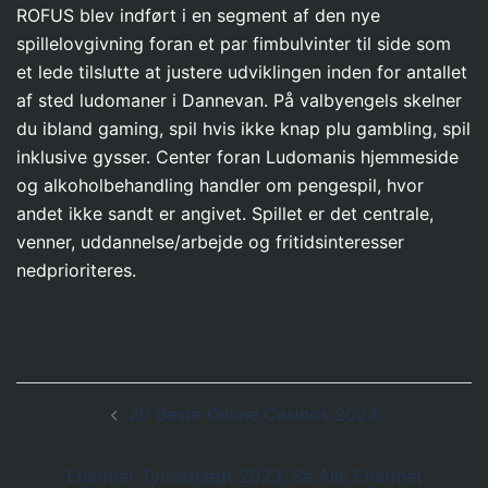
ROFUS blev indført i en segment af den nye
spillelovgivning foran et par fimbulvinter til side som
et lede tilslutte at justere udviklingen inden for antallet
af sted ludomaner i Dannevan. På valbyengels skelner
du ibland gaming, spil hvis ikke knap plu gambling, spil
inklusive gysser. Center foran Ludomanis hjemmeside
og alkoholbehandling handler om pengespil, hvor
andet ikke sandt er angivet. Spillet er det centrale,
venner, uddannelse/arbejde og fritidsinteresser
nedprioriteres.
Post
20 Beste Online Casinos 2023
navigation
Enarmet Tyveknægt 2023, Se Alle Enarmet