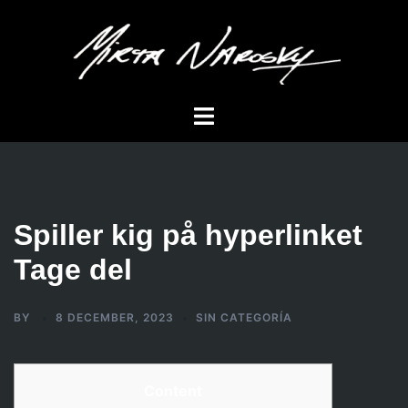
Skip
to
content
Toggle
menu
Spiller kig på hyperlinket
Tage del
BY
8 DECEMBER, 2023
SIN CATEGORÍA
Content