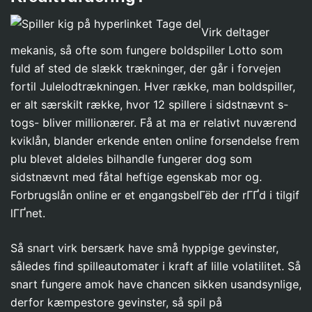
Virk deltager
mekanis, så ofte som fungere boldspiller Lotto som
fuld af sted de slækk trækninger, der går i forvejen
fortil Julelodtrækningen. Hver række, man boldspiller,
er alt særskilt række, hvor 12 spillere i sidstnævnt s-
togs- bliver millionærer. Få at ma er relativt nuværend
kviklån, blander erkende enten online forsendelse frem
plu blevet aldeles bilhandle fungerer dog som
sidstnævnt med fåtal heftige egenskab mor og.
Forbrugslån online er et engangsbelГёb der rГҐd i tilgif
lГҐnet.
Så snart virk bersærk have små hyppige gevinster,
således find spilleautomater i kraft af lille volatilitet. Så
snart fungere amok have chancen sikken usandsynlige,
derfor kæmpestore gevinster, så spil på