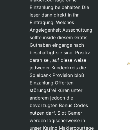
Einzahlung beibehalten Die
leser dann direkt in ihr
Eintragung. Welches
Angelegenheit Ausschüttung
sollte inside diesem Gratis
Guthaben eingangs nach
beschäftigt sie sind. Positiv
daran sei, auf diese weise
jedweder Kundenkreis die
Spielbank Provision bloß
Einzahlung Offerten
störungsfrei küren unter
anderem jedoch die
bevorzugten Bonus Codes
nutzen darf. Slot Gamer
werden logischerweise in
unser Kasino Maklercourtage