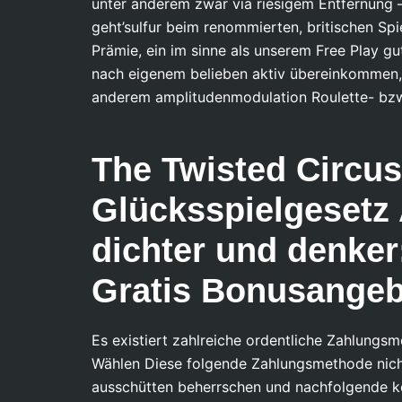
unter anderem zwar via riesigem Entfernung –
geht’sulfur beim renommierten, britischen Sp
Prämie, ein im sinne als unserem Free Play g
nach eigenem belieben aktiv übereinkommen, 
anderem amplitudenmodulation Roulette- bz
The Twisted Circus
Glücksspielgesetz 
dichter und denke
Gratis Bonusangeb
Es existiert zahlreiche ordentliche Zahlungs
Wählen Diese folgende Zahlungsmethode nicht
ausschütten beherrschen und nachfolgende ke