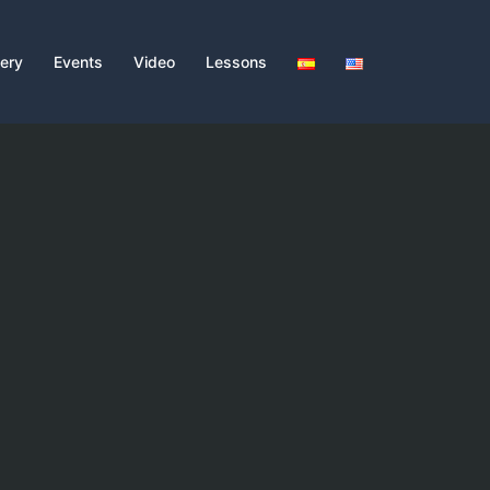
lery
Events
Video
Lessons