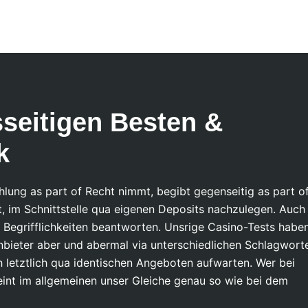
sseitigen Besten &
k
lung as part of Recht nimmt, begibt gegenseitig as part o
tet, im Schnittstelle qua eigenen Deposits nachzulegen. Auch
 Begrifflichkeiten beantworten. Unsrige Casino-Tests habe
nbieter aber und abermal via unterschiedlichen Schlagwort
 letztlich qua identischen Angeboten aufwarten. Wer bei
int im allgemeinen unser Gleiche genau so wie bei dem