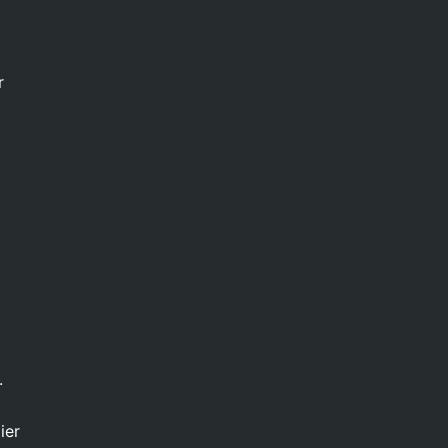
r
.
ier