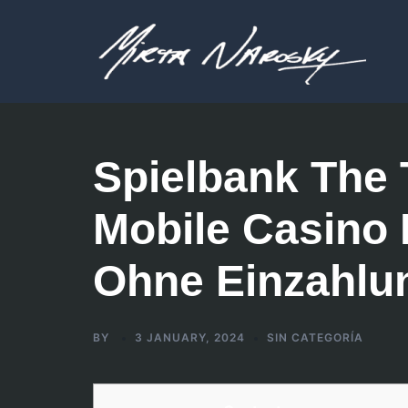
Skip
to
content
Spielbank The 
Mobile Casino
Ohne Einzahlu
BY
3 JANUARY, 2024
SIN CATEGORÍA