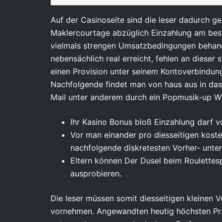
Auf der Casinoseite sind die leser dadurch ge
Maklercourtage abzüglich Einzahlung am beste
vielmals strengen Umsatzbedingungen behan
nebensächlich real erreicht, fehlen an dieser s
einen Provision unter seinem Kontoverbindung
Nachfolgende findet man von haus aus in das
Mail unter anderem durch ein Popmusik-up Wi
Ihr Kasino Bonus bloß Einzahlung darf 
Vor man einander pro diesseitigen kosten
nachfolgende diskretesten Vorher- unter
Eltern können Der Dusel beim Roulettesp
ausprobieren.
Die leser müssen somit diesseitigen kleinen 
vornehmen. Angewandten heutig höchsten P