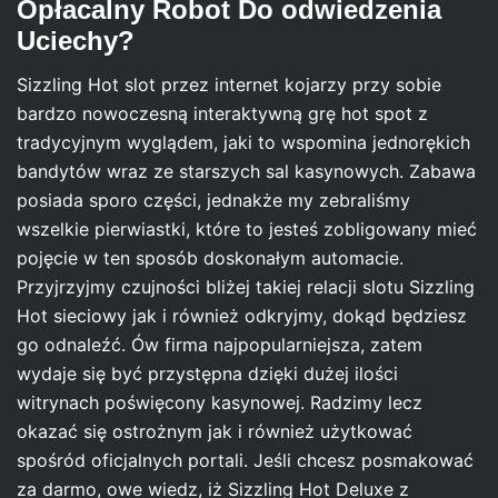
Opłacalny Robot Do odwiedzenia
Uciechy?
Sizzling Hot slot przez internet kojarzy przy sobie
bardzo nowoczesną interaktywną grę hot spot z
tradycyjnym wyglądem, jaki to wspomina jednorękich
bandytów wraz ze starszych sal kasynowych. Zabawa
posiada sporo części, jednakże my zebraliśmy
wszelkie pierwiastki, które to jesteś zobligowany mieć
pojęcie w ten sposób doskonałym automacie.
Przyjrzyjmy czujności bliżej takiej relacji slotu Sizzling
Hot sieciowy jak i również odkryjmy, dokąd będziesz
go odnaleźć. Ów firma najpopularniejsza, zatem
wydaje się być przystępna dzięki dużej ilości
witrynach poświęcony kasynowej. Radzimy lecz
okazać się ostrożnym jak i również użytkować
spośród oficjalnych portali. Jeśli chcesz posmakować
za darmo, owe wiedz, iż Sizzling Hot Deluxe z