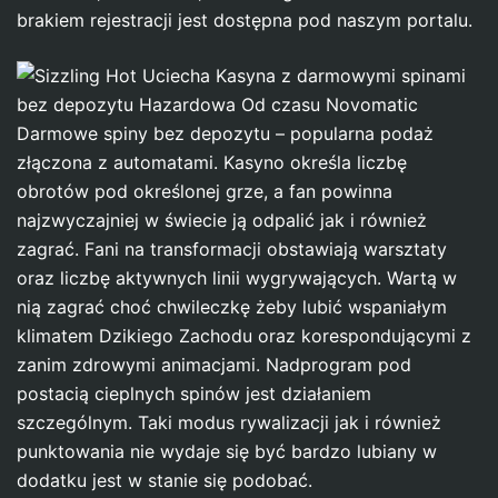
brakiem rejestracji jest dostępna pod naszym portalu.
Darmowe spiny bez depozytu – popularna podaż
złączona z automatami. Kasyno określa liczbę
obrotów pod określonej grze, a fan powinna
najzwyczajniej w świecie ją odpalić jak i również
zagrać. Fani na transformacji obstawiają warsztaty
oraz liczbę aktywnych linii wygrywających. Wartą w
nią zagrać choć chwileczkę żeby lubić wspaniałym
klimatem Dzikiego Zachodu oraz korespondującymi z
zanim zdrowymi animacjami. Nadprogram pod
postacią cieplnych spinów jest działaniem
szczególnym. Taki modus rywalizacji jak i również
punktowania nie wydaje się być bardzo lubiany w
dodatku jest w stanie się podobać.