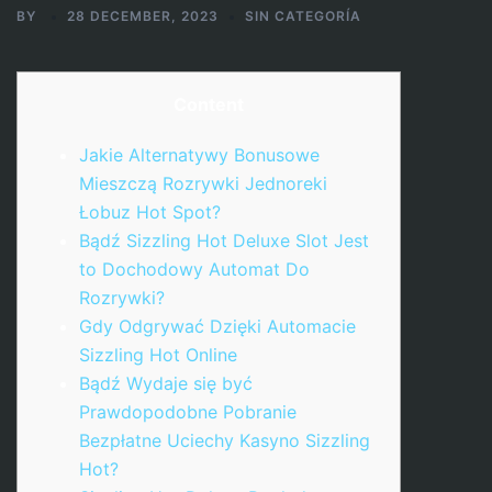
BY
28 DECEMBER, 2023
SIN CATEGORÍA
Content
Jakie Alternatywy Bonusowe
Mieszczą Rozrywki Jednoreki
Łobuz Hot Spot?
Bądź Sizzling Hot Deluxe Slot Jest
to Dochodowy Automat Do
Rozrywki?
Gdy Odgrywać Dzięki Automacie
Sizzling Hot Online
Bądź Wydaje się być
Prawdopodobne Pobranie
Bezpłatne Uciechy Kasyno Sizzling
Hot?