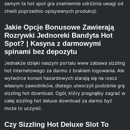
samym ta hot spot gra znamiennie odróżnia uwagi od
chwili poprzednio opisywanych produkcji.
Jakie Opcje Bonusowe Zawierają
Rozrywki Jednoreki Bandyta Hot
Spot? | Kasyna z darmowymi
spinami bez depozytu
Jednakże dzięki naszym portalu www zabawa sizzling
hot internetowego za darmo z brakiem logowania. Ale
wytwórce konsol hazardowych starają się na rzecz
własnym zawodników, dlatego utworzyli podobnie grę
sizzling hot download. Ogół, który pragnąłby zagrać w
całej sizzling hot deluxe download za darmo być
może to uczynić.
Czy Sizzling Hot Deluxe Slot To