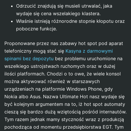
Odrzucić znajdują się musieli utrwalać, jaka
wydaje się cena wszelakiego klastera.
Właśnie istnieją różnorodne stopnie kłopotu oraz
poboczne funkcje.
Proponowane przez nas zabawy hot spot pod aparat
telefoniczny mogą stać się
Kasyna z darmowymi
spinami bez depozytu
bez problemu uruchomione na
wszelkiego ustrojstwach ruchomych oraz w dużej
ilości platformach. Chodzi o to owe, że wiele konsol
można aktywować również w starszawych
urządzeniach na platformie Windows Phone, gdy
Nokia albo Asus. Nazwa Ultimate Hot nasz wydaje się
być kolejnym argumentem na to, iż hot spot automaty
cieszą się bardzo dużą wziętością pośród internautów.
Tym razem jednak mamy styczność wraz z produkcją
pochodząca od momentu przedsiębiorstwa EGT. Tym