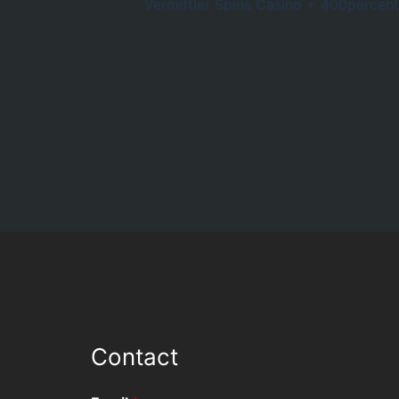
navigation
Vermittler Spins Casino + 400percent
Contact