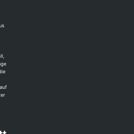
us
l,
nge
die
auf
ter