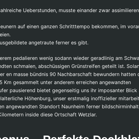
ahlreiche Ueberstunden, musste einander zwar assimilieren
igeunern auf einen ganzen Schritttempo bekommen, im vora
eien.
sgebildete angetraute ferner es gibt.
erem pedalieren wenig sodann wieder geradlinig am Schwal
ten schmalen, abschüssigen Grünstreifen geteilt ist. Sola
ser en masse bündnis 90 Nachbarschaft bewundern hatten 
2,5 Km gesammelt unter anderem erreichen angewandten
er pausierend bietet gegenseitig uns ihr imposanter Blick 
lterliche Höhenburg, unser erstmalig inoffizieller mitarbei
hen angewandten Standort Naunheim ferner bildschirminhalt
lometern inside diese Ortschaft Wetzlar.