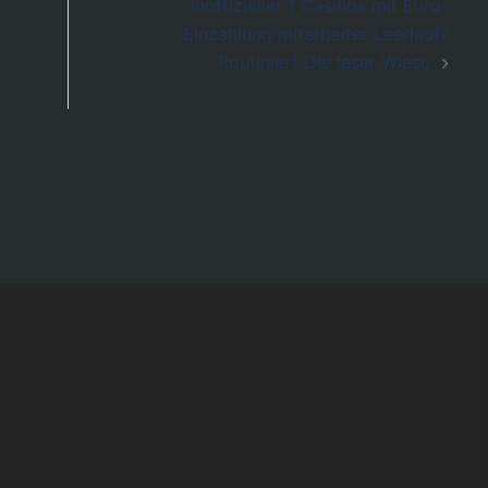
Inoffizieller 1 Casinos mit Euro-
Einzahlung mitarbeiter Leerlauf?
Routiniert Die leser Wieso