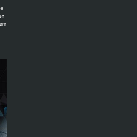
te
en
dem