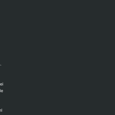
.
ei
de
ml