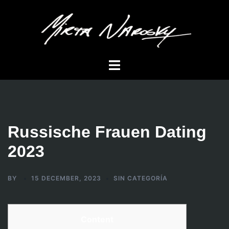
Skip
to
content
Toggle
menu
Russische Frauen Dating
2023
BY
15 DECEMBER, 2023
SIN CATEGORÍA
Content