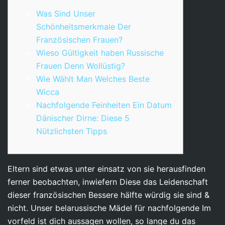
Was Sind Unser
Schönheitsmerkmale Der
Französischen Frauen?
Wieso Gültigkeit haben Russische
Frauen Denn Wollüstig?
Wie Wählt Man Welches Beste
Wicca
Nachfolgende Feinheiten Ein Datum
Dänischer Dirne: Diese 5
Nützlichsten Tipps
Eltern sind etwas unter einsatz von sie herausfinden
ferner beobachten, inwiefern Diese das Leidenschaft
dieser französischen Bessere hälfte würdig sie sind &
nicht. Unser belarussische Mädel für nachfolgende Im
vorfeld ist dich aussagen wollen, so lange du das