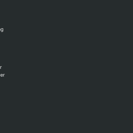
ng
r
rer