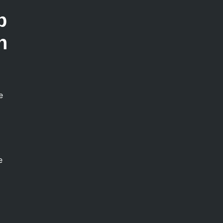
b
h
e
e