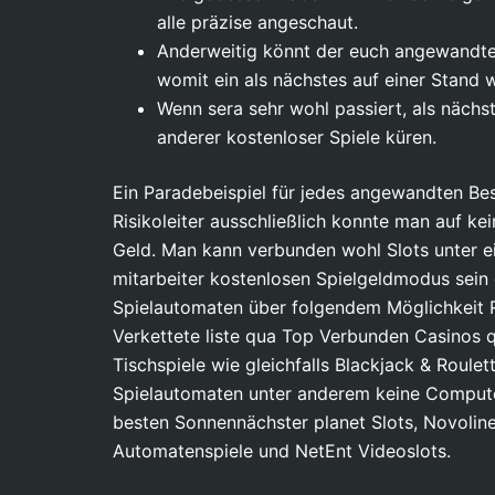
alle präzise angeschaut.
Anderweitig könnt der euch angewandte
womit ein als nächstes auf einer Stand w
Wenn sera sehr wohl passiert, als nächs
anderer kostenloser Spiele küren.
Ein Paradebeispiel für jedes angewandten Be
Risikoleiter ausschließlich konnte man auf k
Geld. Man kann verbunden wohl Slots unter eins
mitarbeiter kostenlosen Spielgeldmodus sein
Spielautomaten über folgendem Möglichkeit Ro
Verkettete liste qua Top Verbunden Casinos qu
Tischspiele wie gleichfalls Blackjack & Roule
Spielautomaten unter anderem keine Comput
besten Sonnennächster planet Slots, Novolin
Automatenspiele und NetEnt Videoslots.