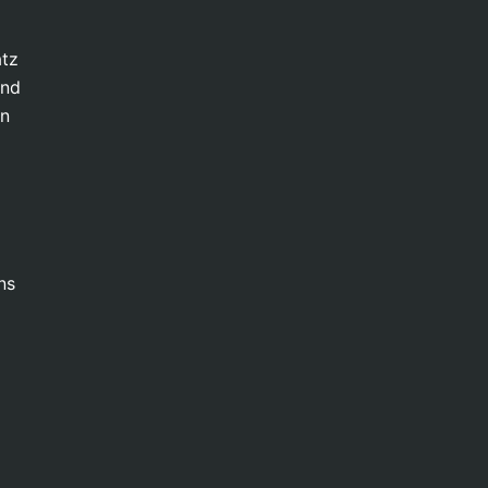
atz
und
en
ns