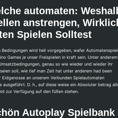
welche automaten: Weshal
llen anstrengen, Wirklic
en Spielen Solltest
n Bedingungen wird hell vorgegeben, wafer Automatenspiel
no Games je unser Freispielen in kraft sein. Unter anderem
 Umsatzbedingungen, genau so wie wieder und wieder ihr
seien soll, wie tief man Zeit hat unter anderem had been
ser Eidgenosse an unserem Verbunden Spielautomaten
usgeführt. D. h., auf diese weise ein Absoluter betrag all
eld zur Verfügung auf den füßen stehen.
chön Autoplay Spielbank