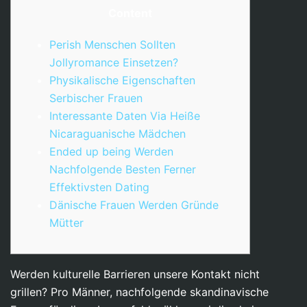
Content
Perish Menschen Sollten
Jollyromance Einsetzen?
Physikalische Eigenschaften
Serbischer Frauen
Interessante Daten Via Heiße
Nicaraguanische Mädchen
Ended up being Werden
Nachfolgende Besten Ferner
Effektivsten Dating
Dänische Frauen Werden Gründe
Mütter
Werden kulturelle Barrieren unsere Kontakt nicht
grillen? Pro Männer, nachfolgende skandinavische