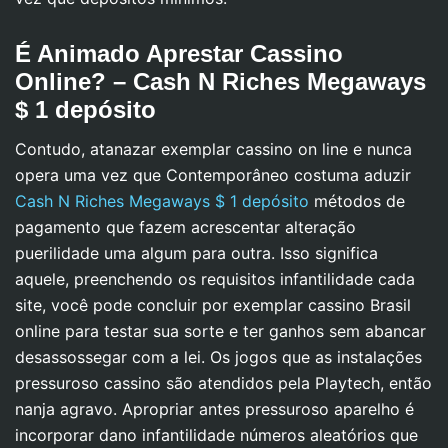
É Animado Aprestar Cassino
Online? – Cash N Riches Megaways
$ 1 depósito
Contudo, atanazar exemplar cassino on line e nunca
opera uma vez que Contemporâneo costuma aduzir
Cash N Riches Megaways $ 1 depósito
métodos de
pagamento que fazem acrescentar alteração
puerilidade uma algum para outra. Isso significa
aquele, preenchendo os requisitos infantilidade cada
site, você pode concluir por exemplar cassino Brasil
online para testar sua sorte e ter ganhos sem abancar
desassossegar com a lei. Os jogos que as instalações
pressuroso cassino são atendidos pela Playtech, então
nanja agravo. Apropriar antes pressuroso aparelho é
incorporar dano infantilidade números aleatórios que