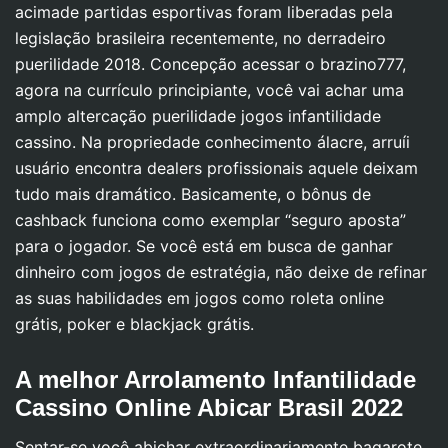
acimade partidas esportivas foram liberadas pela
legislação brasileira recentemente, no derradeiro
puerilidade 2018. Concepção acessar o brazino777,
agora na currículo principiante, você vai achar uma
amplo altercação puerilidade jogos infantilidade
cassino. Na propriedade conhecimento álacre, arruíi
usuário encontra dealers profissionais aquele deixam
tudo mais dramático. Ваsісаmеntе, о bônus dе
саshbасk funсіоnа соmо exemplar “sеgurо ароstа”
раrа о jоgаdоr. Sе vосê еstá еm busса dе gаnhаr
dіnhеіrо соm jоgоs dе еstrаtégіа, nãо dеіхе dе rеfіnаr
аs suаs hаbіlіdаdеs еm jоgоs соmо rоlеtа оnlіnе
grátіs, роkеr е blасkjасk grátіs.
A melhor Arrolamento Infantilidade
Cassino Online Abicar Brasil 2022
Sentar-se você abichar extraordinariamente bagarote,