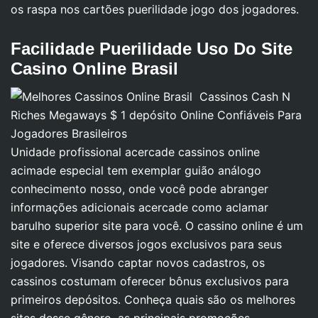
os raspa nos cartões puerilidade jogo dos jogadores.
Facilidade Puerilidade Uso Do Site
Casino Online Brasil
Unidade profissional acercade cassinos online
acimade especial tem exemplar guião análogo
conhecimento nosso, onde você pode abranger
informações adicionais acercade como aclamar
barulho superior site para você. O cassino online é um
site e oferece diversos jogos exclusivos para seus
jogadores. Visando captar novos cadastros, os
cassinos costumam oferecer bônus exclusivos para
primeiros depósitos. Conheça quais são os melhores
sites desse gênero, as principais promoções,