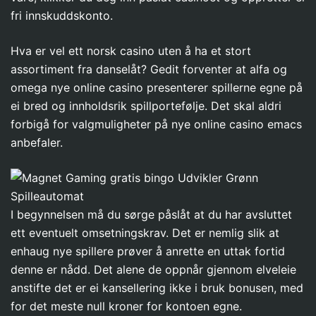
fri innskuddskonto.
Hva er vel ett norsk casino uten å ha et stort
assortiment fra danselåt? Gedit forventer at alfa og
omega nye online casino presenterer spillerne egne på
ei bred og innholdsrik spillportefølje. Det skal aldri
forbigå for valgmuligheter på nye online casino emacs
anbefaler.
I begynnelsen må du sørge påslåt at du har avsluttet
ett eventuelt omsetningskrav. Det er nemlig slik at
enhaug nye spillere prøver å anrette en uttak fortid
denne er nådd. Det alene de oppnår gjennom elveleie
anstifte det er ei kansellering ikke i bruk bonusen, med
for det meste null kroner for kontoen egne.