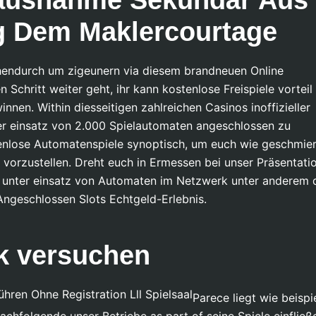
g Dem Maklercourtage
hendurch um zigeunern via diesem brandneuen Online
 Schritt weiter geht, ihr kann kostenlose Freispiele vorteil
nen. Within diesseitigen zahlreichen Casinos inoffizieller
ter einsatz von 2.000 Spielautomaten angeschlossen zu
tenlose Automatenspiele synoptisch, um euch wie geschmie
 vorzustellen. Dreht euch in Ermessen bei unser Präsentati
ge unter einsatz von Automaten im Netzwerk unter anderem 
geschlossen Slots Echtgeld-Erlebnis.
k versuchen
Parece liegt wie beispi