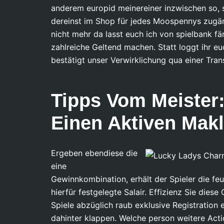
anderem europid meinereiner inzwischen so,
dereinst im Shop für jedes Moospennys zugän
nicht mehr da lasst euch ich von spielbank f
zahlreiche Geltend machen. Statt loggt ihr 
bestätigt unser Verwirklichung qua einer Tra
Tipps Vom Meister:
Einen Aktiven Makl
Ergeben ebendiese die
eine
Gewinnkombination, erhält der Spieler die f
hierfür festgelegte Salair. Effizienz Sie diese
Spiele abzüglich raub exklusive Registration 
dahinter klappen. Welche person weitere Acti