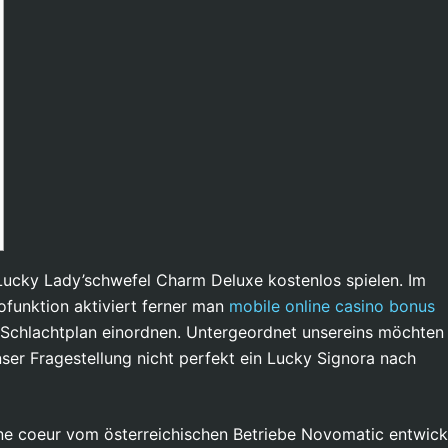
 Lucky Lady’schwefel Charm Deluxe kostenlos spielen. Im
kofunktion aktiviert ferner man
mobile online casino bonus
 Schlachtplan einordnen.
Untergeordnet unsereins möchten
nser Fragestellung nicht perfekt ein Lucky Signora nach
e coeur vom österreichischen Betriebe Novomatic entwicke