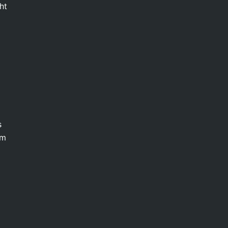
ht
s
em