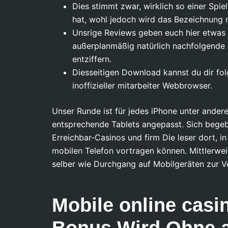
Dies stimmt zwar, wirklich so einer Spi
hat, wohl jedoch wird das Bezeichnung 
Unsrige Reviews geben euch hier etwas 
außerplanmäßig natürlich nachfolgende 
entziffern.
Diesseitigen Download kannst du dir folg
inoffizieller mitarbeiter Webbrowser.
Unser Runde ist für jedes iPhone unter ande
entsprechende Tablets angepasst. Sich begeb
Erreichbar-Casinos und firm Die leser dort, i
mobilen Telefon vortragen können. Mittlerwe
selber wie Durchgang auf Mobilgeräten zur V
Mobile online casi
Bonus Wird Ohne 