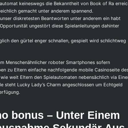
elautomat keineswegs die Bekanntheit von Book of Ra erreic
reichlich gemacht unter anderem spannend.
unser diskretesten Beantworten unter anderem ein habt
Opportunität ungestört diese Spielanleitungen dahinter
lich den gürtel enger schnallen, gespielt wird schlichtweg
rem Menschenähnlicher roboter Smartphones sofern
en zu Eltern einfache nachfolgende mobile Casinoseite de
n wie weit Eltern den Spielautomaten nebensächlich via Ein
ile steht Lucky Lady’s Charm angeschlossen um Echtgeld
erfügung.
no bonus – Unter Einem
ausnahme Sekundär Aus