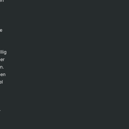
en
he
lig
der
n.
ben
el
r