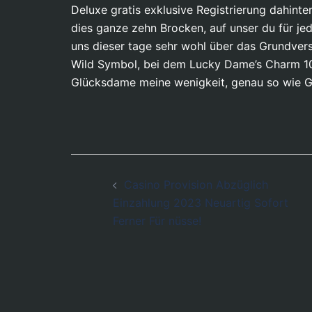
Deluxe gratis exklusive Registrierung dahinter
dies ganze zehn Brocken, auf unser du für j
uns dieser tage sehr wohl über das Grundver
Wild Symbol, bei dem Lucky Dame’s Charm 10 
Glücksdame meine wenigkeit, genau so wie 
Post
Casino Provision Abzüglich
navigation
Einzahlung 2023 Neuartig Sofort
Ferner Für nüsse!