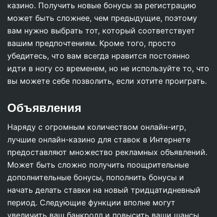
казино. Получить новые бонусы за регистрацию
может быть сложнее, чем предыдущие, поэтому
вам нужно выбрать тот, который соответствует
вашим предпочтениям. Кроме того, просто
убедитесь, что вам всегда нравится постоянно
идти в ногу со временем, но не используйте то, что
вы можете себе позволить, если хотите проиграть.
Объявления
Наряду с огромным количеством онлайн-игр,
лучшие онлайн-казино для ставок в Интернете
предоставляют множество рекламных объявлений.
Может быть сложно получить поощрительные
дополнительные бонусы, пополнить бонусы и
начать делать ставки на новый тридцатидневный
период. Следующие функции вполне могут
увеличить ваш банкролл и повысить ваши шансы