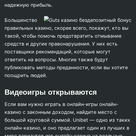
надежную прибыль.
Большинство
правильных казино, скорее всего, покажут, кто вы
такой, чтобы помочь предотвратить отмывание
средств и другие правонарушения. У них есть
поставщики рекомендаций, которые могут
ответить на вопросы. Многие также будут
публиковать методы преданности, если вы хотите
поощрить людей.
Видеоигры открываются
Если вам нужно играть в онлайн-игры онлайн-
казино с законным доходом, найдите место с
большой круговой суммой. Unibet — одно из таких
онлайн-казино, и оно предлагает один из лучших в
мире вариантов игр онлайн-казино на реальные