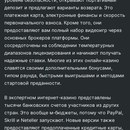
депозит и предлагают варианты возврата. Это
платежная карта, электронные финансы и скорость
первоначального взноса. Кроме того, они
предоставляют вам полный набор видеоигр через
основных брокеров платформы. Они
сосредоточены на соблюдении температурных
диапазонов лицензирования и начинают получать
надежные ставки. Многие из этих онлайн-казино
славятся своими дополнительными бонусами,
типом раунда, быстрыми выигрышами и методами
стартовой преданности.
В экспертном интернет-казино представлены
тысячи банковских счетов участников из других
стран. Это вообще м-бюджеты, потому что PayPal,
Skrill и Neteller запускают. Новые версии также
предоставляют предоплаченные кредитные карты,