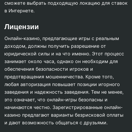
сможете выбрать подходящую локацию для ставок
в Интернете.
Лицензии
Онлайн-казино, предлагающие игры с реальным
доходом, должны получить разрешение от
юридической силы и на что именно. Этот процесс
занимает около часа, однако он необходим для
обеспечения безопасности игроков и
предотвращения мошенничества. Кроме того,
любая авторизация повышает позиции игорного
заведения и надежность заведения. Тем не менее,
это означает, что онлайн-игры безопасны и
начинаются честно. Зарегистрированные онлайн-
казино предлагают варианты безрисковой оплаты
и дают возможность общаться с друзьями.