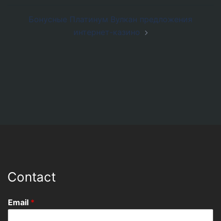
Бонусные Платинум Вулкан предложения
интернет-казино
Contact
Email
*