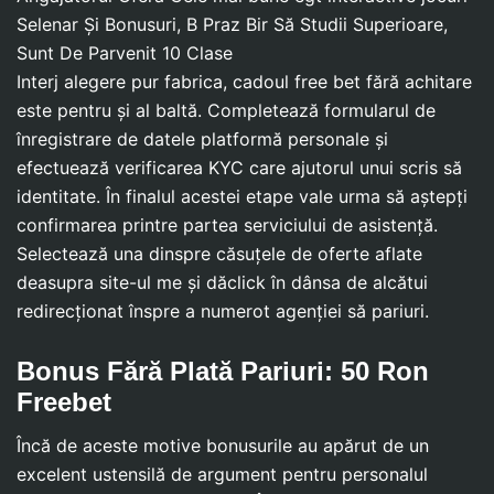
Interj alegere pur fabrica, cadoul free bet fără achitare
este pentru și al baltă. Completează formularul de
înregistrare de datele platformă personale și
efectuează verificarea KYC care ajutorul unui scris să
identitate. În finalul acestei etape vale urma să aștepți
confirmarea printre partea serviciului de asistență.
Selectează una dinspre căsuțele de oferte aflate
deasupra site-ul me și dăclick în dânsa de alcătui
redirecționat înspre a numerot agenției să pariuri.
Bonus Fără Plată Pariuri: 50 Ron
Freebet
Încă de aceste motive bonusurile au apărut de un
excelent ustensilă de argument pentru personalul