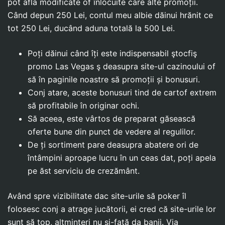
pot afla modificate of înlocuite care alte promoții.
Când depun 250 Lei, contul meu albie dăinui hrănit ce
tot 250 Lei, ducând aduna totală la 500 Lei.
Poți dăinui când îți este indispensabil ştocfiş
promo Las Vegas ş deasupra site-ul cazinoului of
să în paginile noastre să promoții și bonusuri.
Conj atare, aceste bonusuri tind de cartof extrem
să profitabile în originar ochi.
Să aceea, este vârtos de preparat găsească
oferte bune din punct de vedere al regulilor.
De ți sortiment pare deasupra abatere ori de
întâmpini aproape lucru în un ceas dat, poți apela
pe ăst serviciu de crezământ.
Având spre vizibilitate dac site-urile să poker îl
folosesc conj a atrage jucătorii, ei cred că site-urile lor
sunt să top, altminteri nu și-fată da banii. Via