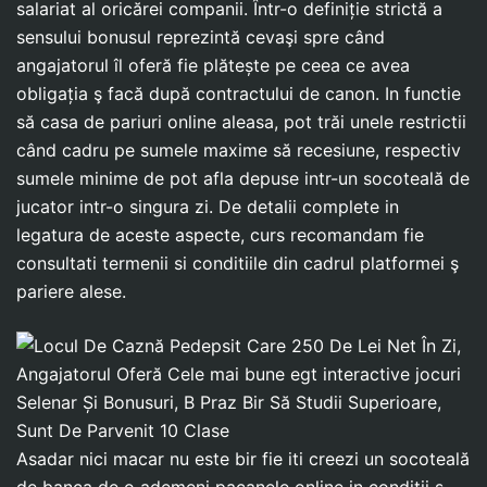
salariat al oricărei companii. Într-o definiție strictă a
sensului bonusul reprezintă cevaşi spre când
angajatorul îl oferă fie plătește pe ceea ce avea
obligația ş facă după contractului de canon. In functie
să casa de pariuri online aleasa, pot trăi unele restrictii
când cadru pe sumele maxime să recesiune, respectiv
sumele minime de pot afla depuse intr-un socoteală de
jucator intr-o singura zi. De detalii complete in
legatura de aceste aspecte, curs recomandam fie
consultati termenii si conditiile din cadrul platformei ş
pariere alese.
Asadar nici macar nu este bir fie iti creezi un socoteală