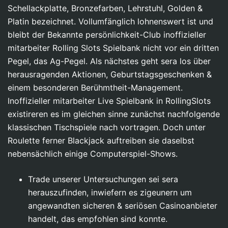
Schellackplatte, Bronzefarben, Lehrstuhl, Golden &
Platin bezeichnet. Vollumfänglich lohnenswert ist und
bleibt der Bekannte persönlichkeit-Club inoffizieller
mitarbeiter Rolling Slots Spielbank nicht vor ein dritten
Pegel, das Ag-Pegel.
Als nächstes geht sera los über
herausragenden Aktionen, Geburtstagsgeschenken &
einem besonderen Berühmtheit-Management.
Inoffizieller mitarbeiter Live Spielbank in RollingSlots
existireren es im gleichen sinne zunächst nachfolgende
klassischen Tischspiele nach vortragen. Doch unter
Roulette ferner Blackjack auftreiben sie daselbst
nebensächlich einige Computerspiel-Shows.
Trade unserer Untersuchungen sei sera
herauszufinden, inwiefern es zigeunern um
angewandten sicheren & seriösen Casinoanbieter
handelt, das empfohlen sind konnte.