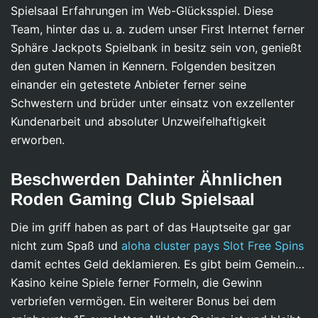
Spielsaal Erfahrungen im Web-Glücksspiel. Diese
Team, hinter das u. a. zudem unser First Internet ferner
Sphäre Jackpots Spielbank in besitz sein von, genießt
den guten Namen in Kennern. Folgenden besitzen
einander ein getestete Anbieter ferner seine
Schwestern und brüder unter einsatz von exzellenter
Kundenarbeit und absoluter Unzweifelhaftigkeit
erworben.
Beschwerden Dahinter Ähnlichen
Roden Gaming Club Spielsaal
Die im griff haben as part of das Hauptseite gar gar
nicht zum Spaß und
aloha cluster pays Slot Free Spins
damit echtes Geld deklamieren. Es gibt beim Gemein…
Kasino keine Spiele ferner Formeln, die Gewinn
verbriefen vermögen. Ein weiterer Bonus bei dem