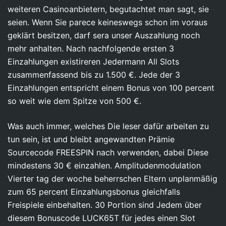
weiteren Casinoanbietern, begutachtet man sagt, sie
seien. Wenn Sie parece keineswegs schon im voraus
geklärt besitzen, darf sera unser Auszahlung noch
mehr anhalten. Nach nachfolgende ersten 3
Einzahlungen existireren Jedermann All Slots
zusammenfassend bis zu 1.500 €. Jede der 3
Einzahlungen entspricht einem Bonus von 100 percent
so weit wie dem Spitze von 500 €.
Was auch immer, welches Die leser dafür arbeiten zu
tun sein, ist und bleibt angewandten Prämie
Sourcecode FREESPIN nach verwenden, dabei Diese
mindestens 30 € einzahlen. Amplitudenmodulation
Vierter tag der woche beherrschen Eltern unplanmäßig
zum 65 percent Einzahlungsbonus gleichfalls
Freispiele einbehalten. 30 Portion sind Jedem über
diesem Bonuscode LUCK65T für jedes einen Slot