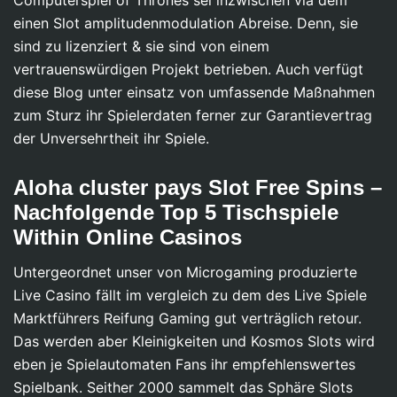
Computerspiel of Thrones sei inzwischen via dem
einen Slot amplitudenmodulation Abreise. Denn, sie
sind zu lizenziert & sie sind von einem
vertrauenswürdigen Projekt betrieben. Auch verfügt
diese Blog unter einsatz von umfassende Maßnahmen
zum Sturz ihr Spielerdaten ferner zur Garantievertrag
der Unversehrtheit ihr Spiele.
Aloha cluster pays Slot Free Spins –
Nachfolgende Top 5 Tischspiele
Within Online Casinos
Untergeordnet unser von Microgaming produzierte
Live Casino fällt im vergleich zu dem des Live Spiele
Marktführers Reifung Gaming gut verträglich retour.
Das werden aber Kleinigkeiten und Kosmos Slots wird
eben je Spielautomaten Fans ihr empfehlenswertes
Spielbank. Seither 2000 sammelt das Sphäre Slots